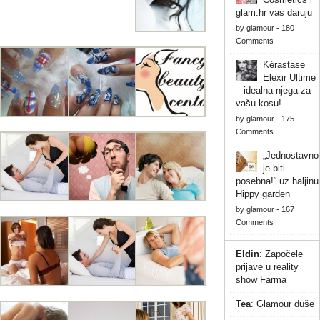
glam.hr vas daruju
by
glamour
-
180
Comments
Kérastase
Elexir Ultime
– idealna njega za
vašu kosu!
by
glamour
-
175
Comments
„Jednostavno
je biti
posebna!“ uz haljinu
Hippy garden
by
glamour
-
167
Comments
Eldin
:
Započele
prijave u reality
show Farma
Tea
:
Glamour duše