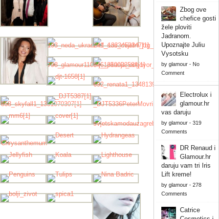
Zbog ove
chefice gosti
žele ploviti
Jadranom.
Upoznajte Juliu
Vysotsku
by
glamour
-
No
Comment
Electrolux i
glamour.hr
vas daruju
by
glamour
-
319
Comments
DR Renaud i
Glamour.hr
daruju vam tri Iris
Lift kreme!
by
glamour
-
278
Comments
Catrice
Cosmetics i