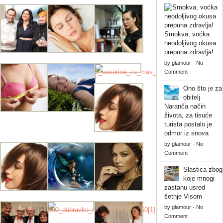
Smokva, voćka
neodoljivog okusa
prepuna zdravlja!
by
glamour
-
No
Comment
Ono što je za
obitelj
Naranča način
života, za tisuće
turista postalo je
odmor iz snova
by
glamour
-
No
Comment
Slastica zbog
koje mnogi
zastanu usred
šetnje Visom
by
glamour
-
No
Comment