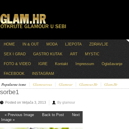
HOME
IN & OUT
MODA
LJEPOTA
ZDRAVLJE
SEX I GRAD
GASTRO KUTAK
ART
MYSTIC
FOTO & VIDEO
IGRE
Kontakt
Impressum
Oglašavanje
FACEBOOK
INSTAGRAM
Popularne teme
Glamourous
Glamour
Glamour.hr
Glam.hr
sorbe1
Posted on Veljača 3, 2013
By glamour
« Previous Image
Back to Post
Next
Image »