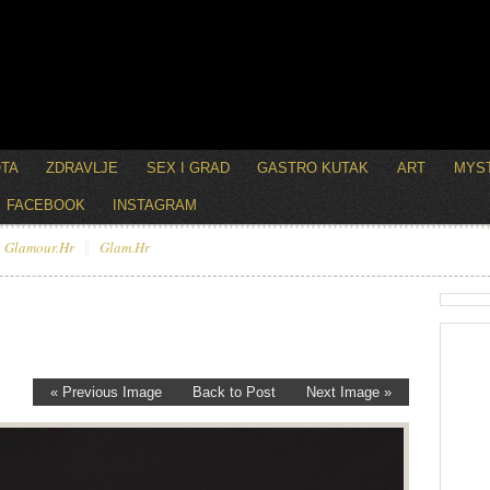
OTA
ZDRAVLJE
SEX I GRAD
GASTRO KUTAK
ART
MYST
FACEBOOK
INSTAGRAM
Glamour.hr
Glam.hr
« Previous Image
Back to Post
Next Image »