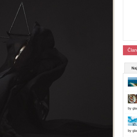
Član
Naj
by
gl
by
gl