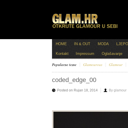
HOME
IN & OUT
MODA
LJEP
Kontakt
Impressum
Oglašavanje
Popularne teme
Glamourous
Glamour
coded_edge_00
Posted on Rujan 18, 2014
By glamour