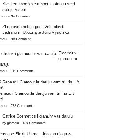
Slastica zbog koje mnogi zastanu usred
šetnje Visom
amour
-
No Comment
Zbog ove chefice gosti žele ploviti
Jadranom. Upoznajte Juliu Vysotsku
amour
-
No Comment
Electrolux i
glamour.hr
aruju
amour
-
319 Comments
naud i Glamour.hr daruju vam tri Iris Lift
e!
amour
-
278 Comments
Catrice Cosmetics i glam.hr vas daruju
by
glamour
-
180 Comments