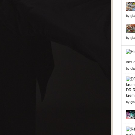
by
gl
by
gl
vas d
by
gl
DR Re
krem
by
gl