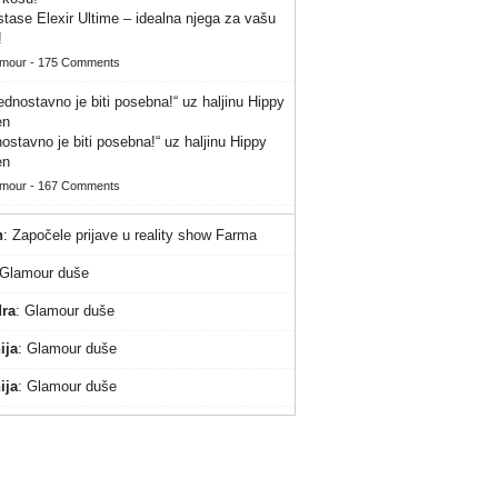
tase Elexir Ultime – idealna njega za vašu
!
amour
-
175 Comments
ostavno je biti posebna!“ uz haljinu Hippy
en
amour
-
167 Comments
n
:
Započele prijave u reality show Farma
Glamour duše
ra
:
Glamour duše
ija
:
Glamour duše
ija
:
Glamour duše