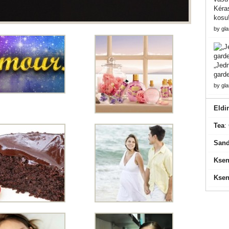
Kéras
kosu
by
gl
„Jedn
gard
by
gl
Eldi
Tea
:
Sand
Ksen
Ksen