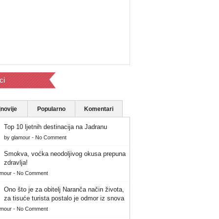
ci
novije
Popularno
Komentari
Top 10 ljetnih destinacija na Jadranu
by
glamour
-
No Comment
Smokva, voćka neodoljivog okusa prepuna
zdravlja!
amour
-
No Comment
Ono što je za obitelj Naranča način života,
za tisuće turista postalo je odmor iz snova
amour
-
No Comment