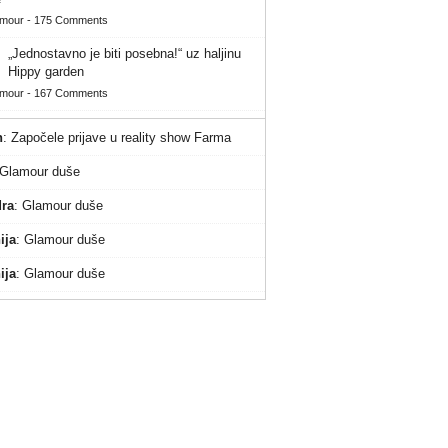
amour
-
175 Comments
„Jednostavno je biti posebna!“ uz haljinu
Hippy garden
amour
-
167 Comments
n
:
Započele prijave u reality show Farma
Glamour duše
ra
:
Glamour duše
ija
:
Glamour duše
ija
:
Glamour duše