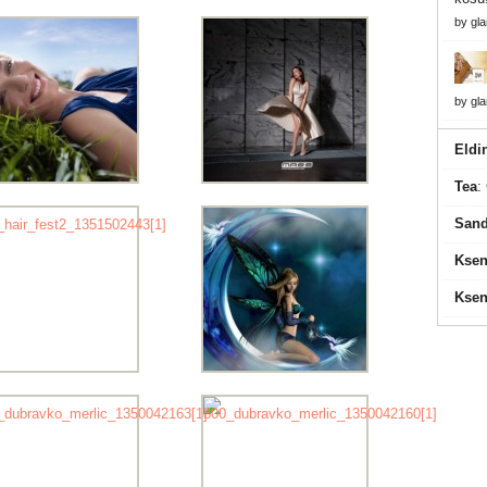
by
gl
by
gl
Eldi
Tea
:
Sand
Ksen
Ksen