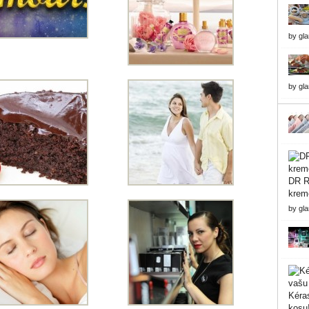
by
gl
by
gl
DR Re
krem
by
gl
Kéras
kosu