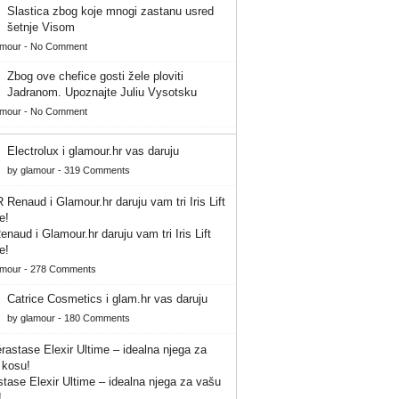
Slastica zbog koje mnogi zastanu usred
šetnje Visom
amour
-
No Comment
Zbog ove chefice gosti žele ploviti
Jadranom. Upoznajte Juliu Vysotsku
amour
-
No Comment
Electrolux i glamour.hr vas daruju
by
glamour
-
319 Comments
naud i Glamour.hr daruju vam tri Iris Lift
e!
amour
-
278 Comments
Catrice Cosmetics i glam.hr vas daruju
by
glamour
-
180 Comments
tase Elexir Ultime – idealna njega za vašu
!