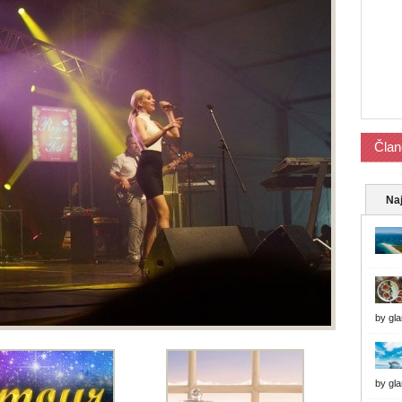
Član
Naj
by
gl
by
gl