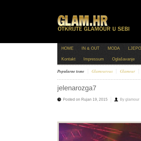
HOME
IN & OUT
MODA
LJEP
Kontakt
Impressum
Oglašavanje
Popularne teme
Glamourous
Glamour
jelenarozga7
Posted on Rujan 19, 2015
By glamour