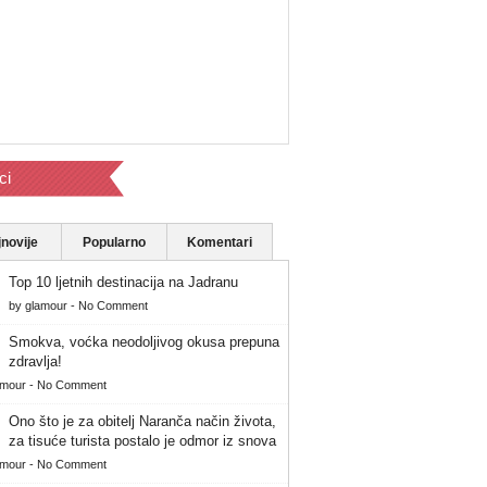
ci
novije
Popularno
Komentari
Top 10 ljetnih destinacija na Jadranu
by
glamour
-
No Comment
Smokva, voćka neodoljivog okusa prepuna
zdravlja!
amour
-
No Comment
Ono što je za obitelj Naranča način života,
za tisuće turista postalo je odmor iz snova
amour
-
No Comment