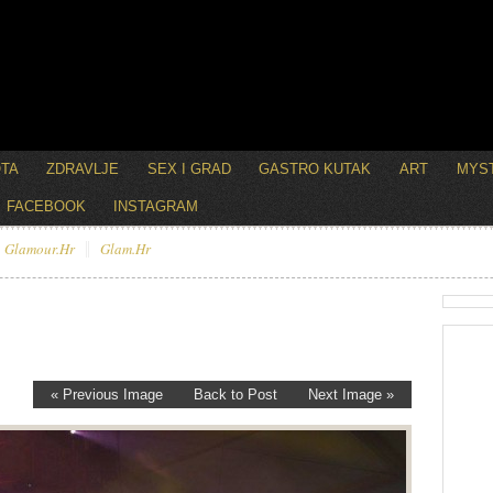
OTA
ZDRAVLJE
SEX I GRAD
GASTRO KUTAK
ART
MYST
FACEBOOK
INSTAGRAM
Glamour.hr
Glam.hr
« Previous Image
Back to Post
Next Image »