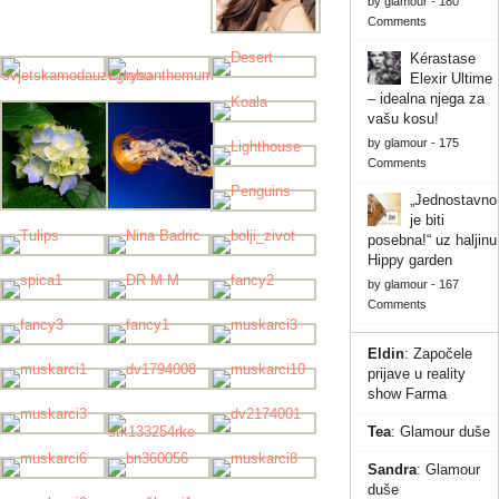
by
glamour
-
180
Comments
Kérastase
Elexir Ultime
– idealna njega za
vašu kosu!
by
glamour
-
175
Comments
„Jednostavno
je biti
posebna!“ uz haljinu
Hippy garden
by
glamour
-
167
Comments
Eldin
:
Započele
prijave u reality
show Farma
Tea
:
Glamour duše
Sandra
:
Glamour
duše