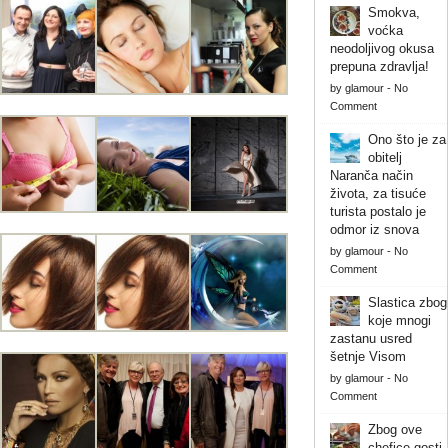
Smokva,
voćka
neodoljivog okusa
prepuna zdravlja!
by
glamour
-
No
Comment
Ono što je za
obitelj
Naranča način
života, za tisuće
turista postalo je
odmor iz snova
by
glamour
-
No
Comment
Slastica zbog
koje mnogi
zastanu usred
šetnje Visom
by
glamour
-
No
Comment
Zbog ove
chefice gosti