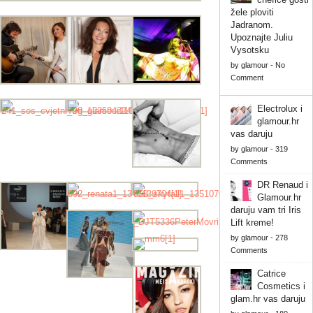
žele ploviti
Jadranom.
Upoznajte Juliu
Vysotsku
by
glamour
-
No
Comment
Electrolux i
glamour.hr
vas daruju
by
glamour
-
319
Comments
DR Renaud i
Glamour.hr
daruju vam tri Iris
Lift kreme!
by
glamour
-
278
Comments
Catrice
Cosmetics i
glam.hr vas daruju