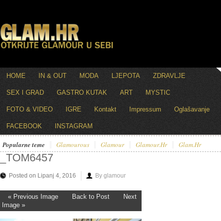
HOME
IN & OUT
MODA
LJEPOTA
ZDRAVLJE
SEX I GRAD
GASTRO KUTAK
ART
MYSTIC
FOTO & VIDEO
IGRE
Kontakt
Impressum
Oglašavanje
FACEBOOK
INSTAGRAM
Popularne teme
Glamourous
Glamour
Glamour.hr
Glam.hr
_TOM6457
Posted on Lipanj 4, 2016
By glamour
« Previous Image
Back to Post
Next
Image »