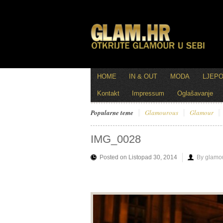
HOME
IN & OUT
MODA
LJEP
Kontakt
Impressum
Oglašavanje
Popularne teme
Glamourous
Glamour
IMG_0028
Posted on Listopad 30, 2014
By glamo