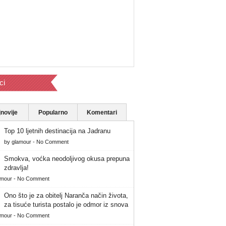
ci
novije
Popularno
Komentari
Top 10 ljetnih destinacija na Jadranu
by
glamour
-
No Comment
Smokva, voćka neodoljivog okusa prepuna
zdravlja!
amour
-
No Comment
Ono što je za obitelj Naranča način života,
za tisuće turista postalo je odmor iz snova
amour
-
No Comment