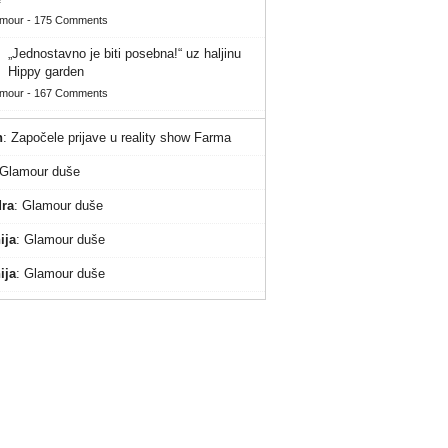
amour
-
175 Comments
„Jednostavno je biti posebna!“ uz haljinu
Hippy garden
amour
-
167 Comments
n
:
Započele prijave u reality show Farma
Glamour duše
ra
:
Glamour duše
ija
:
Glamour duše
ija
:
Glamour duše