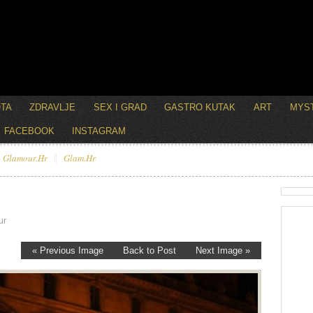
OTA
ZDRAVLJE
SEX I GRAD
GASTRO KUTAK
ART
MYST
FACEBOOK
INSTAGRAM
Glamour.hr
Glam.hr
ur
« Previous Image
Back to Post
Next Image »