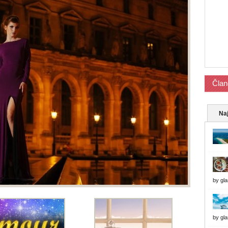
Član
Naj
by
gl
by
gl