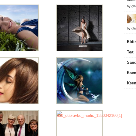
by
gl
by
gl
Eldi
Tea
:
Sand
Ksen
Ksen