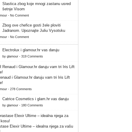
Slastica zbog koje mnogi zastanu usred
šetnje Visom
amour
-
No Comment
Zbog ove chefice gosti žele ploviti
Jadranom. Upoznajte Juliu Vysotsku
amour
-
No Comment
Electrolux i glamour.hr vas daruju
by
glamour
-
319 Comments
naud i Glamour.hr daruju vam tri Iris Lift
e!
amour
-
278 Comments
Catrice Cosmetics i glam.hr vas daruju
by
glamour
-
180 Comments
tase Elexir Ultime – idealna njega za vašu
!