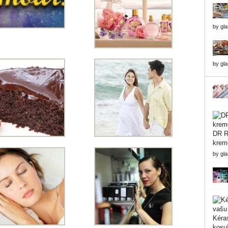
by
gl
by
gl
DR Re
krem
by
gl
Kéras
kosu