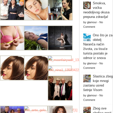
Smokva,
voćka
neodoljivog okusa
prepuna zdravlja!
by
glamour
-
No
Comment
Ono što je za
obitelj
Naranča način
života, za tisuće
turista postalo je
odmor iz snova
by
glamour
-
No
Comment
Slastica zbog
koje mnogi
zastanu usred
šetnje Visom
by
glamour
-
No
Comment
Zbog ove
chefice gosti