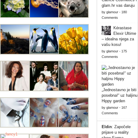
glam.hr vas daruju
by
glamour
-
180
Comments
Kérastase
Elexir Ultime
– idealna njega za
vašu kosu!
by
glamour
-
175
Comments
„Jednostavno je biti
posebna!“ uz haljinu
Hippy garden
by
glamour
-
167
Comments
Eldin
:
Započele
prijave u reality
show Farma