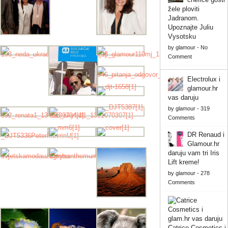
žele ploviti
Jadranom.
Upoznajte Juliu
Vysotsku
by
glamour
-
No
Comment
Electrolux i
glamour.hr
vas daruju
by
glamour
-
319
Comments
DR Renaud i
Glamour.hr
daruju vam tri Iris
Lift kreme!
by
glamour
-
278
Comments
Catrice Cosmetics i