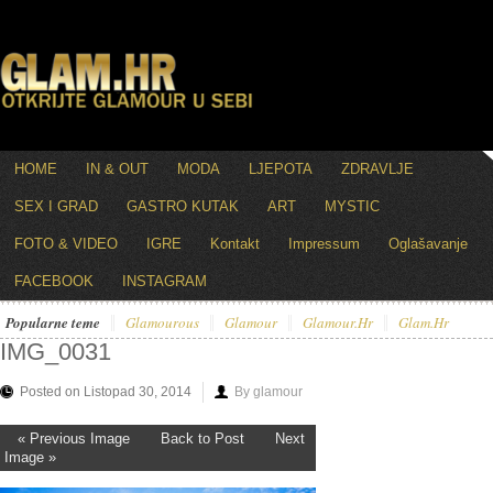
HOME
IN & OUT
MODA
LJEPOTA
ZDRAVLJE
SEX I GRAD
GASTRO KUTAK
ART
MYSTIC
FOTO & VIDEO
IGRE
Kontakt
Impressum
Oglašavanje
FACEBOOK
INSTAGRAM
Popularne teme
Glamourous
Glamour
Glamour.hr
Glam.hr
IMG_0031
Posted on Listopad 30, 2014
By glamour
« Previous Image
Back to Post
Next
Image »