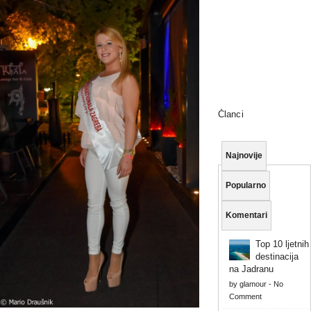
Članci
Najnovije
Popularno
Komentari
Top 10 ljetnih
destinacija
na Jadranu
by
glamour
-
No
Comment