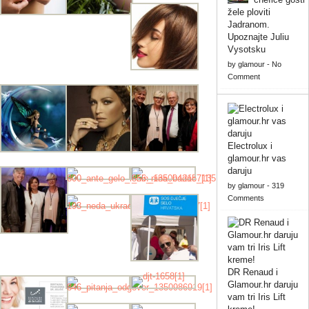
žele ploviti
Jadranom.
Upoznajte Juliu
Vysotsku
by
glamour
-
No
Comment
Electrolux i
glamour.hr vas
daruju
by
glamour
-
319
Comments
DR Renaud i
Glamour.hr daruju
vam tri Iris Lift