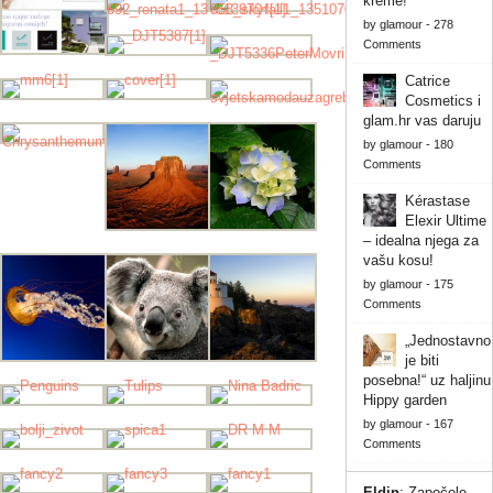
kreme!
by
glamour
-
278
Comments
Catrice
Cosmetics i
glam.hr vas daruju
by
glamour
-
180
Comments
Kérastase
Elexir Ultime
– idealna njega za
vašu kosu!
by
glamour
-
175
Comments
„Jednostavno
je biti
posebna!“ uz haljinu
Hippy garden
by
glamour
-
167
Comments
Eldin
:
Započele