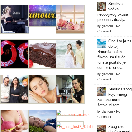
Smokva,
voćka
neodoljivog okusa
prepuna zdravlja!
by
glamour
-
No
Comment
Ono što je za
obitelj
Naranča način
života, za tisuće
turista postalo je
odmor iz snova
by
glamour
-
No
Comment
Slastica zbog
koje mnogi
zastanu usred
šetnje Visom
by
glamour
-
No
Comment
Zbog ove
chefice gosti