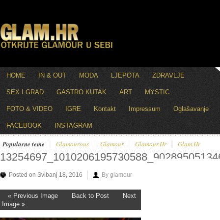
HOME
IN & OUT
MODA
LJEPOTA
ZDRAVLJE
SEX I GRAD
GASTRO KUTAK
ART
MYSTIC
FOTO & VIDEO
IGRE
Kontakt
Impressum
Oglašavanje
FACEBOOK
INSTAGRAM
Popularne teme
Glamourous
Glamour
Glamour.hr
Glam.hr
13254697_1010206195730588_90289505134
Posted on Svibanj 18, 2016
By glamour
« Previous Image
Back to Post
Next
Image »