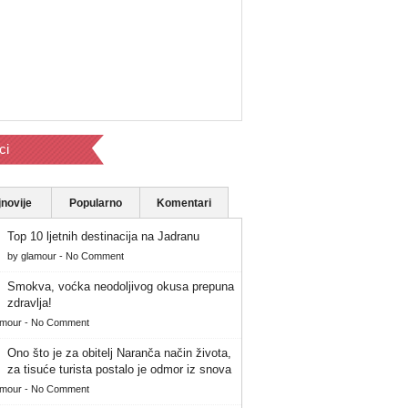
ci
novije
Popularno
Komentari
Top 10 ljetnih destinacija na Jadranu
by
glamour
-
No Comment
Smokva, voćka neodoljivog okusa prepuna
zdravlja!
amour
-
No Comment
Ono što je za obitelj Naranča način života,
za tisuće turista postalo je odmor iz snova
amour
-
No Comment