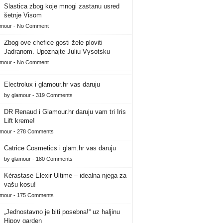
Slastica zbog koje mnogi zastanu usred
šetnje Visom
amour
-
No Comment
Zbog ove chefice gosti žele ploviti
Jadranom. Upoznajte Juliu Vysotsku
amour
-
No Comment
Electrolux i glamour.hr vas daruju
by
glamour
-
319 Comments
DR Renaud i Glamour.hr daruju vam tri Iris
Lift kreme!
amour
-
278 Comments
Catrice Cosmetics i glam.hr vas daruju
by
glamour
-
180 Comments
Kérastase Elexir Ultime – idealna njega za
vašu kosu!
amour
-
175 Comments
„Jednostavno je biti posebna!“ uz haljinu
Hippy garden