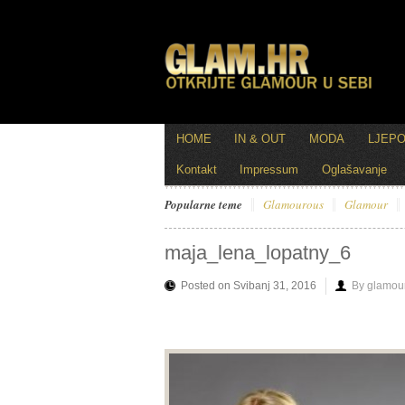
HOME
IN & OUT
MODA
LJEP
Kontakt
Impressum
Oglašavanje
Popularne teme
Glamourous
Glamour
maja_lena_lopatny_6
Posted on Svibanj 31, 2016
By glamou