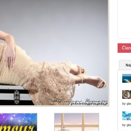
Član
Naj
by
gl
by
gl