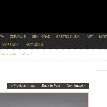
OTA
ZDRAVLJE
SEX I GRAD
GASTRO KUTAK
ART
MYST
FACEBOOK
INSTAGRAM
Glamour.hr
Glam.hr
r
« Previous Image
Back to Post
Next Image »