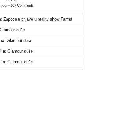
amour
-
167 Comments
n
:
Započele prijave u reality show Farma
Glamour duše
ra
:
Glamour duše
ija
:
Glamour duše
ija
:
Glamour duše