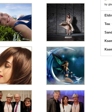
by
gl
Eldi
Tea
:
Sand
Ksen
Ksen