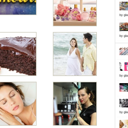
by
gl
by
gl
by
gl
by
gl