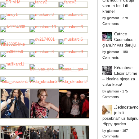
Glamour.hr daruju
vam tri Iris Lift
kreme!
by
glamour
-
278
Comments
Catrice
Cosmetics i
glam.hr vas daruju
by
glamour
-
180
Comments
Kérastase
Elexir Ultime
– idealna njega za
vašu kosu!
by
glamour
-
175
Comments
„Jednostavno
je biti
posebna!“ uz haljinu
Hippy garden
by
glamour
-
167
Comments