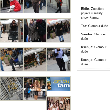
Eldin
:
Započele
prijave u reality
show Farma
Tea
:
Glamour duše
Sandra
:
Glamour
duše
Ksenija
:
Glamour
duše
Ksenija
:
Glamour
duše