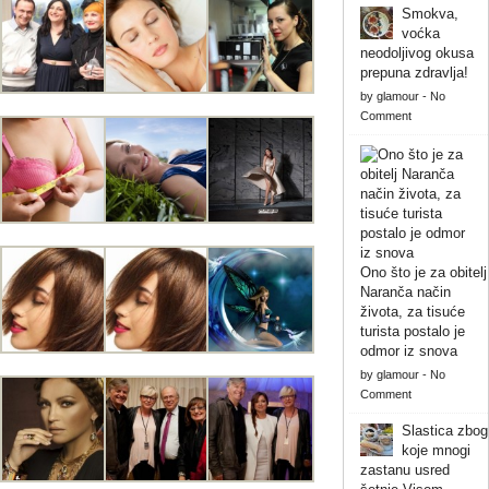
Smokva,
voćka
neodoljivog okusa
prepuna zdravlja!
by
glamour
-
No
Comment
Ono što je za obitelj
Naranča način
života, za tisuće
turista postalo je
odmor iz snova
by
glamour
-
No
Comment
Slastica zbog
koje mnogi
zastanu usred