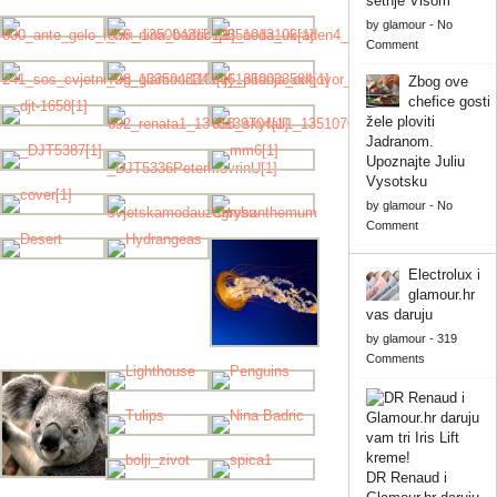
šetnje Visom
by
glamour
-
No
Comment
Zbog ove
chefice gosti
žele ploviti
Jadranom.
Upoznajte Juliu
Vysotsku
by
glamour
-
No
Comment
Electrolux i
glamour.hr
vas daruju
by
glamour
-
319
Comments
DR Renaud i