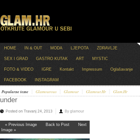
HOME
IN & OUT
MODA
LJEPOTA
ZDRAVLJE
SEX I GRAD
GASTRO KUTAK
ART
MYSTIC
FOTO & VIDEO
IGRE
Kontakt
Impressum
Oglašavanje
FACEBOOK
INSTAGRAM
Popularne teme
Glamourous
Glamour
Glamour.hr
Glam.hr
under
Posted on Travanj 24, 2013
By glamour
« Previous Image
Back to Post
Next
Image »