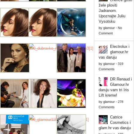
žele ploviti
Jadranom.
Upoznajte Juliu
Vysotsku
by
glamour
-
No
Comment
Electrolux i
glamour.hr
vas daruju
by
glamour
-
319
Comments
DR Renaud i
Glamour.hr
daruju vam tri Iris
Lift kreme!
by
glamour
-
278
Comments
Catrice
Cosmetics i
glam.hr vas daruju