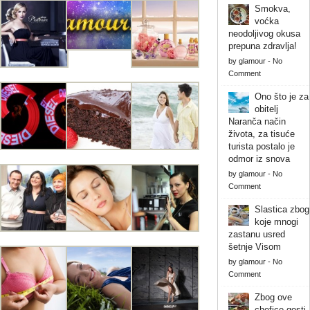
Smokva,
voćka
neodoljivog okusa
prepuna zdravlja!
by
glamour
-
No
Comment
Ono što je za
obitelj
Naranča način
života, za tisuće
turista postalo je
odmor iz snova
by
glamour
-
No
Comment
Slastica zbog
koje mnogi
zastanu usred
šetnje Visom
by
glamour
-
No
Comment
Zbog ove
chefice gosti