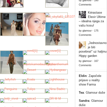
by
glamour
-
180
Comments
Kérastase
Elexir Ultime
– idealna njega za
vašu kosu!
by
glamour
-
175
Comments
„Jednostavno
je biti
posebna!“ uz haljinu
Hippy garden
by
glamour
-
167
Comments
Eldin
:
Započele
prijave u reality
show Farma
Tea
:
Glamour duše
Sandra
:
Glamour
duše