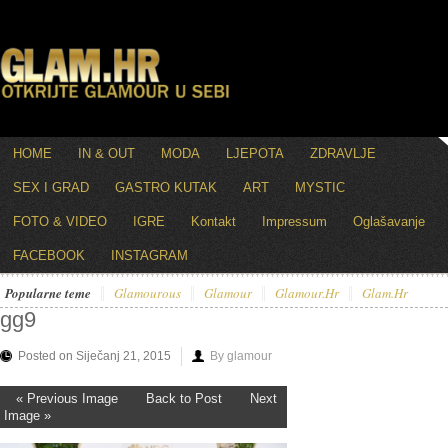
HOME
IN & OUT
MODA
LJEPOTA
ZDRAVLJE
SEX I GRAD
GASTRO KUTAK
ART
MYSTIC
FOTO & VIDEO
IGRE
Kontakt
Impressum
Oglašavanje
FACEBOOK
INSTAGRAM
Popularne teme
Glamourous
Glamour
Glamour.hr
Glam.hr
gg9
Posted on Siječanj 21, 2015
By glamour
« Previous Image
Back to Post
Next
Image »