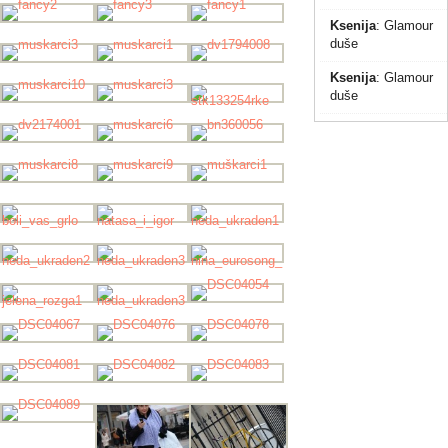
Ksenija
:
Glamour
duše
Ksenija
:
Glamour
duše