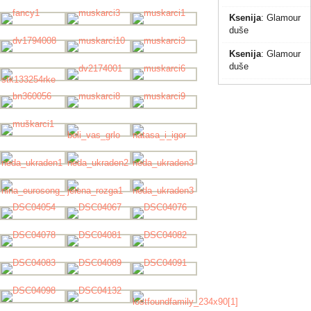
Ksenija
:
Glamour
duše
Ksenija
:
Glamour
duše