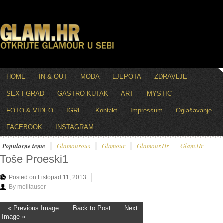
HOME
IN & OUT
MODA
LJEPOTA
ZDRAVLJE
SEX I GRAD
GASTRO KUTAK
ART
MYSTIC
FOTO & VIDEO
IGRE
Kontakt
Impressum
Oglašavanje
FACEBOOK
INSTAGRAM
Popularne teme
Glamourous
Glamour
Glamour.hr
Glam.hr
Toše Proeski1
Posted on Listopad 11, 2013
By melitauser
« Previous Image
Back to Post
Next
Image »