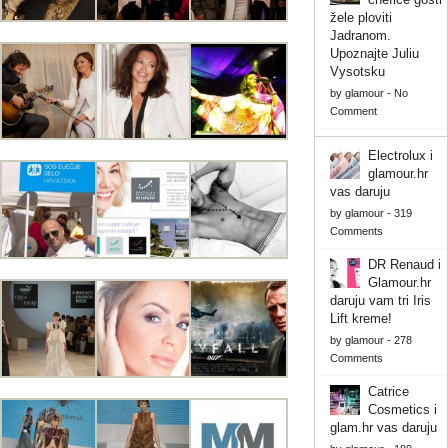
žele ploviti
Jadranom.
Upoznajte Juliu
Vysotsku
by
glamour
-
No
Comment
Electrolux i
glamour.hr
vas daruju
by
glamour
-
319
Comments
DR Renaud i
Glamour.hr
daruju vam tri Iris
Lift kreme!
by
glamour
-
278
Comments
Catrice
Cosmetics i
glam.hr vas daruju