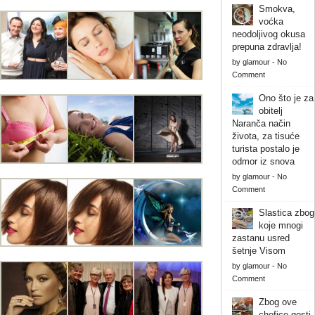
Smokva,
voćka
neodoljivog okusa
prepuna zdravlja!
by
glamour
-
No
Comment
Ono što je za
obitelj
Naranča način
života, za tisuće
turista postalo je
odmor iz snova
by
glamour
-
No
Comment
Slastica zbog
koje mnogi
zastanu usred
šetnje Visom
by
glamour
-
No
Comment
Zbog ove
chefice gosti