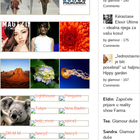
by
glamour
-
180
Comments
Kérastase
Elexir Ultime
– idealna njega za
vašu kosu!
by
glamour
-
175
Comments
„Jednostavno
je biti
posebna!“ uz haljinu
Hippy garden
by
glamour
-
167
Comments
Eldin
:
Započele
prijave u reality
show Farma
Tea
:
Glamour duše
Sandra
:
Glamour
duše