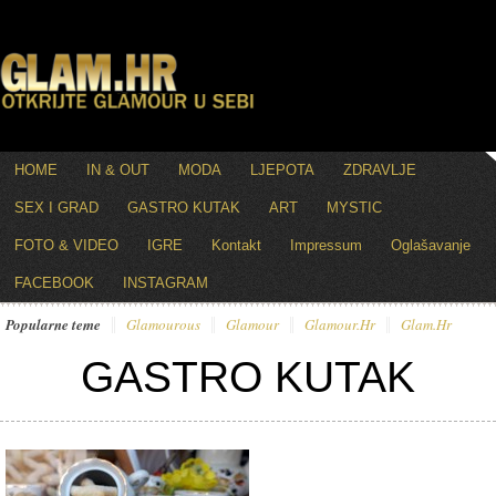
HOME
IN & OUT
MODA
LJEPOTA
ZDRAVLJE
SEX I GRAD
GASTRO KUTAK
ART
MYSTIC
FOTO & VIDEO
IGRE
Kontakt
Impressum
Oglašavanje
FACEBOOK
INSTAGRAM
Popularne teme
Glamourous
Glamour
Glamour.hr
Glam.hr
GASTRO KUTAK