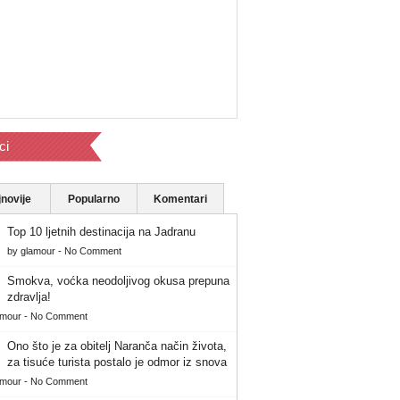
ci
novije
Popularno
Komentari
Top 10 ljetnih destinacija na Jadranu
by
glamour
-
No Comment
Smokva, voćka neodoljivog okusa prepuna
zdravlja!
amour
-
No Comment
Ono što je za obitelj Naranča način života,
za tisuće turista postalo je odmor iz snova
amour
-
No Comment