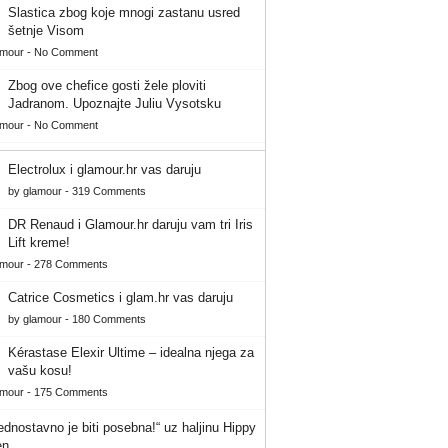
Slastica zbog koje mnogi zastanu usred
šetnje Visom
amour
-
No Comment
Zbog ove chefice gosti žele ploviti
Jadranom. Upoznajte Juliu Vysotsku
amour
-
No Comment
Electrolux i glamour.hr vas daruju
by
glamour
-
319 Comments
DR Renaud i Glamour.hr daruju vam tri Iris
Lift kreme!
amour
-
278 Comments
Catrice Cosmetics i glam.hr vas daruju
by
glamour
-
180 Comments
Kérastase Elexir Ultime – idealna njega za
vašu kosu!
amour
-
175 Comments