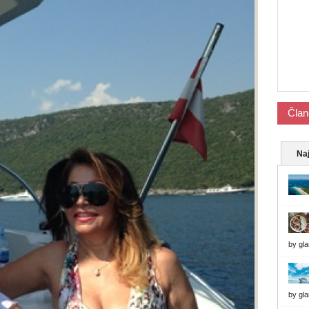
Član
Naj
by
gl
by
gl