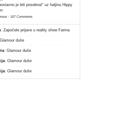
ostavno je biti posebna!“ uz haljinu Hippy
en
amour
-
167 Comments
n
:
Započele prijave u reality show Farma
Glamour duše
ra
:
Glamour duše
ija
:
Glamour duše
ija
:
Glamour duše