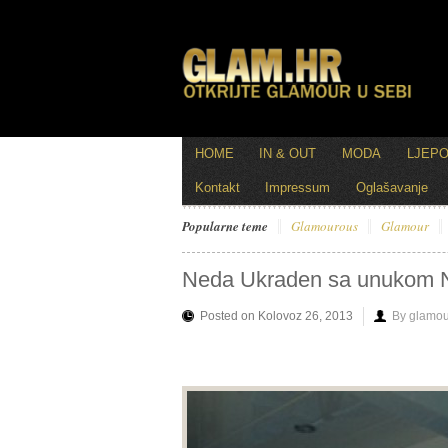
HOME
IN & OUT
MODA
LJEP
Kontakt
Impressum
Oglašavanje
Popularne teme
Glamourous
Glamour
Neda Ukraden sa unukom
Posted on Kolovoz 26, 2013
By glamou