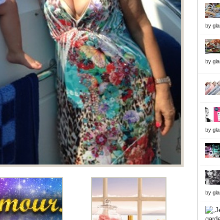
by
gl
by
gl
by
gl
by
gl