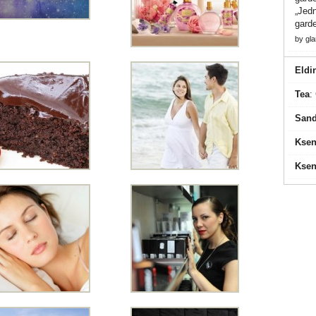
„Jedn
gard
by
gl
Eldi
Tea
:
Sand
Ksen
Ksen