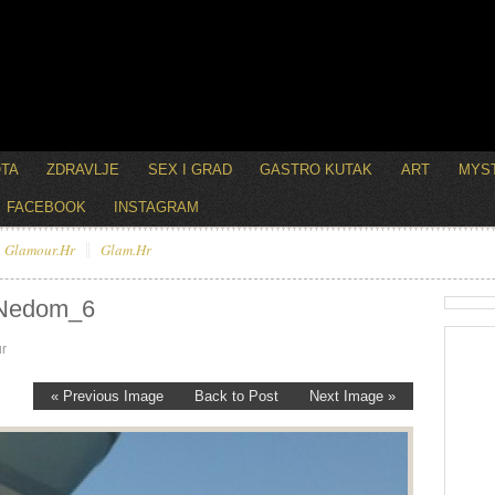
OTA
ZDRAVLJE
SEX I GRAD
GASTRO KUTAK
ART
MYST
FACEBOOK
INSTAGRAM
Glamour.hr
Glam.hr
 Nedom_6
r
« Previous Image
Back to Post
Next Image »