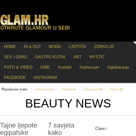
HOME
IN & OUT
MODA
LJEPOTA
ZDRAVLJE
SEX I GRAD
GASTRO KUTAK
ART
MYSTIC
FOTO & VIDEO
IGRE
Kontakt
Impressum
Oglašavanje
FACEBOOK
INSTAGRAM
Popularne teme
Glamourous
Glamour
Glamour.hr
Glam.hr
BEAUTY NEWS
Tajne ljepote
7 savjeta
Članci
egipatske
kako