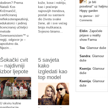
je biti
dodirom? Prema
kože, kose i noktiju,
posebna!“ uz haljinu
Nataši Kos
kao i praćenje
Hippy garden
Križmančič,
najnovijih trendova,
certificiranoj
postali su sastavni
by
glamour
-
167
refleksoterapeutkinji,
dio života svake
Comments
edukatorici i jedinoj
žene, ali i sve većeg
licenciranoj učiteljici
broja muškaraca.
Eldin
:
Započele
metode
Svjesno biramo…
prijave u reality
Sorensensistem™ u
show Farma
regiji, odgovor je –
apsolutno da.
Tea
:
Glamour duše
Njezin…
Sandra
:
Glamour
Šokački cvit
5 savjeta
duše
– najdivniji
kako
Ksenija
:
Glamour
izbor ljepote
izgledati kao
duše
top model
Ksenija
:
Glamour
duše
U okviru kultne
manifestacije