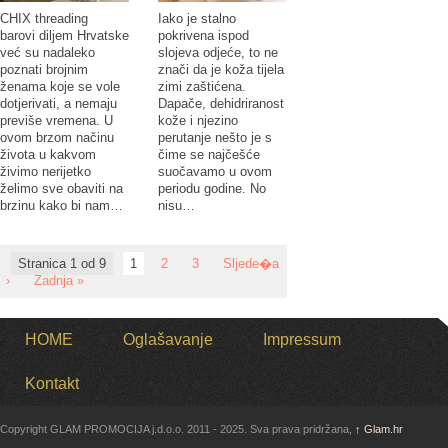
CHIX threading
Iako je stalno
barovi diljem Hrvatske
pokrivena ispod
već su nadaleko
slojeva odjeće, to ne
poznati brojnim
znači da je koža tijela
ženama koje se vole
zimi zaštićena.
dotjerivati, a nemaju
Dapače, dehidriranost
previše vremena. U
kože i njezino
ovom brzom načinu
perutanje nešto je s
života u kakvom
čime se najčešće
živimo nerijetko
suočavamo u ovom
želimo sve obaviti na
periodu godine. No
brzinu kako bi nam…
nisu…
Stranica 1 od 9
1
2
3
Sljede�a
›
Zadnja »
HOME
Oglašavanje
Impressum
Kontakt
Copyright GLAM PROMOCIJA j.d.o.o. 2011 - 2025. Sva prava pridržana,
↑
Glam.hr