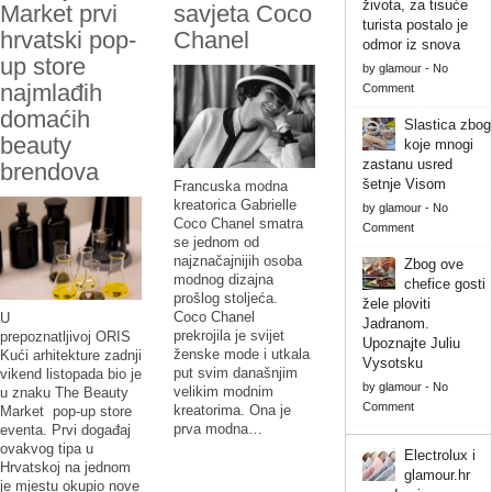
života, za tisuće
Market prvi
savjeta Coco
turista postalo je
hrvatski pop-
Chanel
odmor iz snova
up store
by
glamour
-
No
najmlađih
Comment
domaćih
Slastica zbog
beauty
koje mnogi
zastanu usred
brendova
šetnje Visom
Francuska modna
kreatorica Gabrielle
by
glamour
-
No
Coco Chanel smatra
Comment
se jednom od
najznačajnijih osoba
Zbog ove
modnog dizajna
chefice gosti
prošlog stoljeća.
žele ploviti
Coco Chanel
U
Jadranom.
prekrojila je svijet
prepoznatljivoj ORIS
Upoznajte Juliu
ženske mode i utkala
Kući arhitekture zadnji
Vysotsku
put svim današnjim
vikend listopada bio je
by
glamour
-
No
velikim modnim
u znaku The Beauty
Comment
kreatorima. Ona je
Market pop-up store
prva modna…
eventa. Prvi događaj
ovakvog tipa u
Electrolux i
Hrvatskoj na jednom
glamour.hr
je mjestu okupio nove