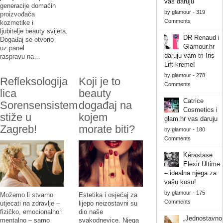
vas daruju
generacije domaćih
by
glamour
-
319
proizvođača
Comments
kozmetike i
ljubitelje beauty svijeta.
DR Renaud i
Događaj se otvorio
Glamour.hr
uz panel
daruju vam tri Iris
raspravu na…
Lift kreme!
by
glamour
-
278
Refleksologija
Koji je to
Comments
lica
beauty
Catrice
Sorensensistem
događaj na
Cosmetics i
stiže u
kojem
glam.hr vas daruju
Zagreb!
morate biti?
by
glamour
-
180
Comments
Kérastase
Elexir Ultime
– idealna njega za
vašu kosu!
by
glamour
-
175
Možemo li stvarno
Estetika i osjećaj za
Comments
utjecati na zdravlje –
lijepo neizostavni su
fizičko, emocionalno i
dio naše
„Jednostavno
mentalno – samo
svakodnevice. Njega