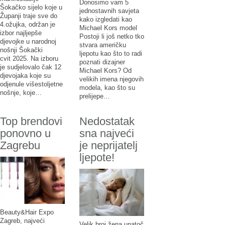
Donosimo vam 5
Šokačko sijelo koje u
jednostavnih savjeta
Županji traje sve do
kako izgledati kao
4.ožujka, održan je
Michael Kors model
izbor najljepše
Postoji li još netko tko
djevojke u narodnoj
stvara američku
nošnji Šokački
ljepotu kao što to radi
cvit 2025. Na izboru
poznati dizajner
je sudjelovalo čak 12
Michael Kors? Od
djevojaka koje su
velikih imena njegovih
odjenule višestoljetne
modela, kao što su
nošnje, koje…
prelijepe…
Top brendovi
Nedostatak
ponovno u
sna najveći
Zagrebu
je neprijatelj
ljepote!
Beauty&Hair Expo
Zagreb, najveći
Velik broj žena unatoč