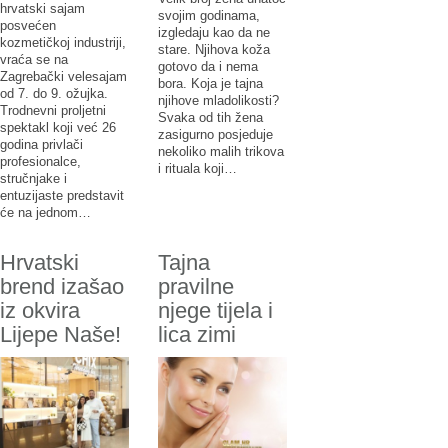
hrvatski sajam
svojim godinama,
posvećen
izgledaju kao da ne
kozmetičkoj industriji,
stare. Njihova koža
vraća se na
gotovo da i nema
Zagrebački velesajam
bora. Koja je tajna
od 7. do 9. ožujka.
njihove mladolikosti?
Trodnevni proljetni
Svaka od tih žena
spektakl koji već 26
zasigurno posjeduje
godina privlači
nekoliko malih trikova
profesionalce,
i rituala koji…
stručnjake i
entuzijaste predstavit
će na jednom…
Hrvatski
Tajna
brend izašao
pravilne
iz okvira
njege tijela i
Lijepe Naše!
lica zimi