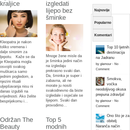
kraljice
izgledati
lijepo bez
Najnovije
šminke
Popularno
Komentari
Kleopatra je nakon
toliko vremena i
Top 10 ljetnih
dalje sinonim za
destinacija
Mnoge žene misle da
ljepotu. Kaže se da
na Jadranu
je šminka jedini način
je Kleopatra mogla
by
glamour
-
No
na izgledaju
osvojiti svakog
Comment
prekrasno svaki dan.
muškarca samo
Da, šminka je super i
jednim pogledom, a
Smokva,
zabavna, ali ne
njezini rituali
voćka
morate ju nositi
uljepšavanja nisu ni
neodoljivog okusa
svakodnevno da biste
danas izgubili na
prepuna zdravlja!
izgledale i osjećale se
vrijednosti. Ako želite
lijepom. Svaki dan
by
glamour
-
No
besprijekornu i…
provodimo…
Comment
Ono što je za
Održan The
Top 5
obitelj
Beauty
modnih
Naranča način