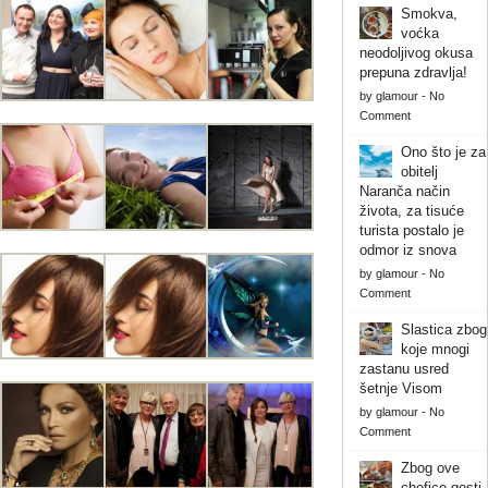
Smokva,
voćka
neodoljivog okusa
prepuna zdravlja!
by
glamour
-
No
Comment
Ono što je za
obitelj
Naranča način
života, za tisuće
turista postalo je
odmor iz snova
by
glamour
-
No
Comment
Slastica zbog
koje mnogi
zastanu usred
šetnje Visom
by
glamour
-
No
Comment
Zbog ove
chefice gosti