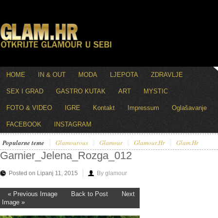
HOME
IN & OUT
MODA
LJEPOTA
ZDRAVLJE
SEX I GRAD
GASTRO KUTAK
ART
MYSTIC
FOTO & VIDEO
IGRE
Kontakt
Impressum
Oglašavanje
FACEBOOK
INSTAGRAM
Popularne teme
Glamourous
Glamour
Glamour.hr
Glam.hr
Garnier_Jelena_Rozga_012
Posted on Lipanj 11, 2015
By glamour
« Previous Image
Back to Post
Next
Image »