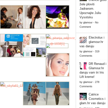
žele ploviti
Jadranom.
Upoznajte Juliu
Vysotsku
by
glamour
-
No
Comment
Electrolux i
glamour.hr
vas daruju
by
glamour
-
319
Comments
DR Renaud i
Glamour.hr
daruju vam tri Iris
Lift kreme!
by
glamour
-
278
Comments
Catrice
Cosmetics i
glam.hr vas daruju