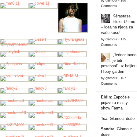
by
glamour
-
180
Comments
Kérastase
Elexir Ultime
– idealna njega za
vašu kosu!
by
glamour
-
175
Comments
„Jednostavno
je biti
posebna!“ uz haljinu
Hippy garden
by
glamour
-
167
Comments
Eldin
:
Započele
prijave u reality
show Farma
Tea
:
Glamour duše
Sandra
:
Glamour
duše