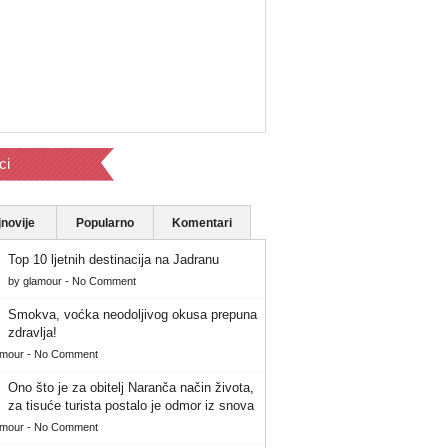
ci
novije
Popularno
Komentari
Top 10 ljetnih destinacija na Jadranu
by
glamour
-
No Comment
Smokva, voćka neodoljivog okusa prepuna
zdravlja!
amour
-
No Comment
Ono što je za obitelj Naranča način života,
za tisuće turista postalo je odmor iz snova
amour
-
No Comment