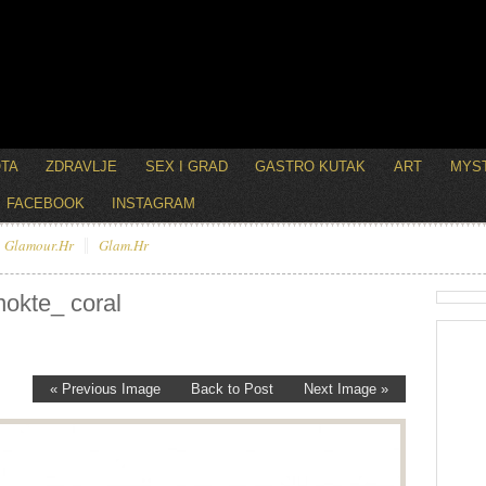
OTA
ZDRAVLJE
SEX I GRAD
GASTRO KUTAK
ART
MYST
FACEBOOK
INSTAGRAM
Glamour.hr
Glam.hr
okte_ coral
« Previous Image
Back to Post
Next Image »