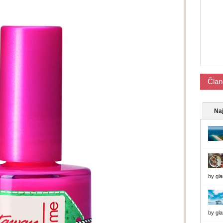
Član
Naj
by
gl
by
gl