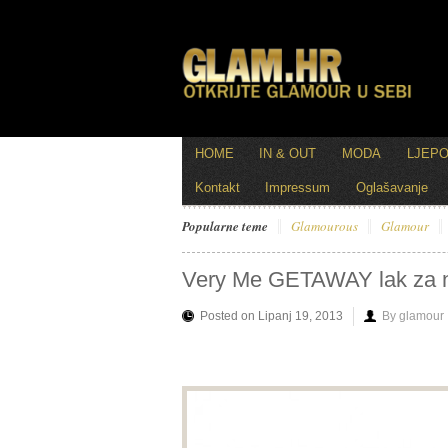
HOME
IN & OUT
MODA
LJEP
Kontakt
Impressum
Oglašavanje
Popularne teme
Glamourous
Glamour
Very Me GETAWAY lak za n
Posted on Lipanj 19, 2013
By glamour