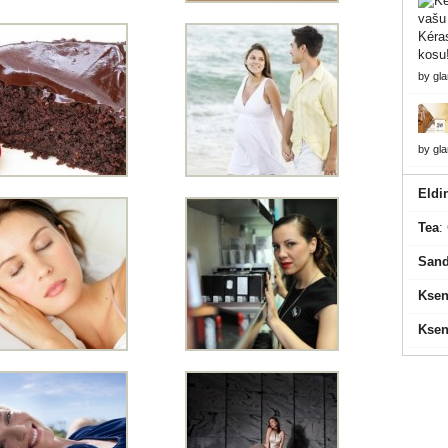
Kéras
kosu
by
gl
by
gl
Eldi
Tea
:
Sand
Ksen
Ksen