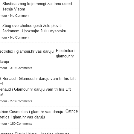
Slastica zbog koje mnogi zastanu usred
šetnje Visom
amour
-
No Comment
Zbog ove chefice gosti žele ploviti
Jadranom. Upoznajte Juliu Vysotsku
amour
-
No Comment
Electrolux i
glamour.hr
aruju
amour
-
319 Comments
naud i Glamour.hr daruju vam tri Iris Lift
e!
amour
-
278 Comments
Catrice
tics i glam.hr vas daruju
amour
-
180 Comments