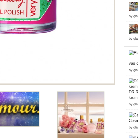
by
gl
by
gl
vas d
by
gl
DR Re
krem
by
gl
Cosme
by
gl