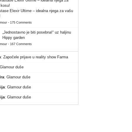
tase Elexir Ultime – idealna njega za vašu
!
amour
-
175 Comments
„Jednostavno je biti posebna!“ uz haljinu
Hippy garden
amour
-
167 Comments
n
:
Započele prijave u reality show Farma
Glamour duše
ra
:
Glamour duše
ija
:
Glamour duše
ija
:
Glamour duše