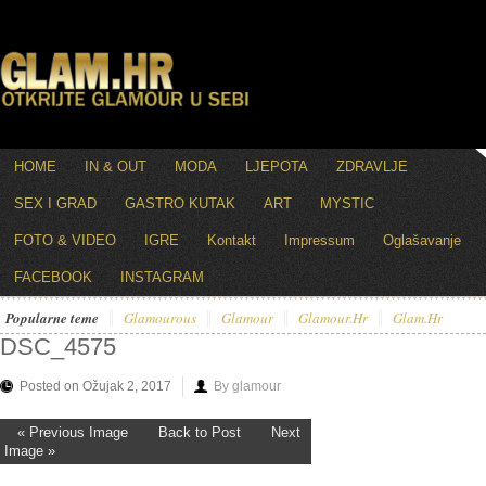
HOME
IN & OUT
MODA
LJEPOTA
ZDRAVLJE
SEX I GRAD
GASTRO KUTAK
ART
MYSTIC
FOTO & VIDEO
IGRE
Kontakt
Impressum
Oglašavanje
FACEBOOK
INSTAGRAM
Popularne teme
Glamourous
Glamour
Glamour.hr
Glam.hr
DSC_4575
Posted on Ožujak 2, 2017
By glamour
« Previous Image
Back to Post
Next
Image »