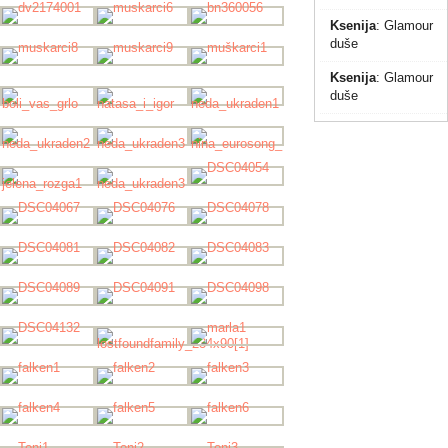
Ksenija
:
Glamour
duše
Ksenija
:
Glamour
duše