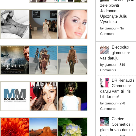
žele ploviti
Jadranom.
Upoznajte Juliu
Vysotsku
by
glamour
-
No
Comment
Electrolux i
glamour.hr
vas daruju
by
glamour
-
319
Comments
DR Renaud i
Glamour.hr
daruju vam tri Iris
Lift kreme!
by
glamour
-
278
Comments
Catrice
Cosmetics i
glam.hr vas daruju