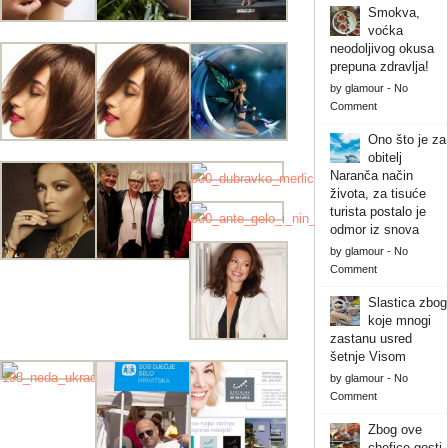
Smokva,
voćka
neodoljivog okusa
prepuna zdravlja!
by
glamour
-
No
Comment
Ono što je za
obitelj
Naranča način
života, za tisuće
turista postalo je
odmor iz snova
by
glamour
-
No
Comment
Slastica zbog
koje mnogi
zastanu usred
šetnje Visom
by
glamour
-
No
Comment
Zbog ove
chefice gosti