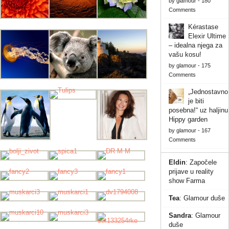
by
glamour
-
180
Comments
Kérastase
Elexir Ultime
– idealna njega za
vašu kosu!
by
glamour
-
175
Comments
„Jednostavno
je biti
posebna!“ uz haljinu
Hippy garden
by
glamour
-
167
Comments
Eldin
:
Započele
prijave u reality
show Farma
Tea
:
Glamour duše
Sandra
:
Glamour
duše