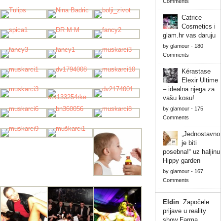
Comments
Catrice
Cosmetics i
glam.hr vas daruju
by
glamour
-
180
Comments
Kérastase
Elexir Ultime
– idealna njega za
vašu kosu!
by
glamour
-
175
Comments
„Jednostavno
je biti
posebna!“ uz haljinu
Hippy garden
by
glamour
-
167
Comments
Eldin
:
Započele
prijave u reality
show Farma