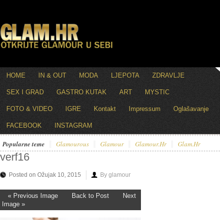
HOME
IN & OUT
MODA
LJEPOTA
ZDRAVLJE
SEX I GRAD
GASTRO KUTAK
ART
MYSTIC
FOTO & VIDEO
IGRE
Kontakt
Impressum
Oglašavanje
FACEBOOK
INSTAGRAM
Popularne teme
Glamourous
Glamour
Glamour.hr
Glam.hr
verf16
Posted on Ožujak 10, 2015
By glamour
« Previous Image
Back to Post
Next
Image »