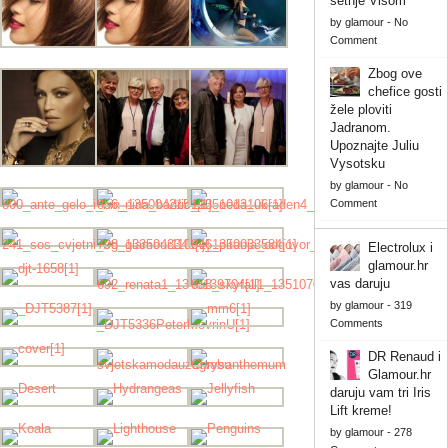
šetnje Visom
by
glamour
-
No
Comment
Zbog ove
chefice gosti
žele ploviti
Jadranom.
Upoznajte Juliu
Vysotsku
by
glamour
-
No
Comment
Electrolux i
glamour.hr
vas daruju
by
glamour
-
319
Comments
DR Renaud i
Glamour.hr
daruju vam tri Iris
Lift kreme!
by
glamour
-
278