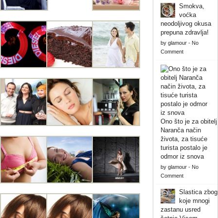
Smokva,
voćka
neodoljivog okusa
prepuna zdravlja!
by
glamour
-
No
Comment
Ono što je za obitelj
Naranča način
života, za tisuće
turista postalo je
odmor iz snova
by
glamour
-
No
Comment
Slastica zbog
koje mnogi
zastanu usred