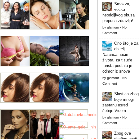
Smokva,
voćka
neodoljivog okusa
prepuna zdravlja!
by
glamour
-
No
Comment
Ono što je za
obitelj
Naranča način
života, za tisuće
turista postalo je
odmor iz snova
by
glamour
-
No
Comment
Slastica zbog
koje mnogi
zastanu usred
šetnje Visom
by
glamour
-
No
Comment
Zbog ove
chefice gosti