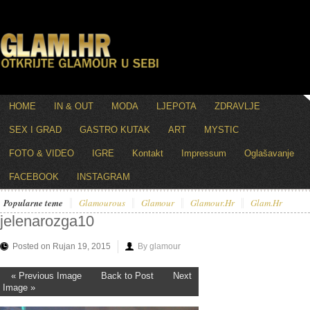
HOME
IN & OUT
MODA
LJEPOTA
ZDRAVLJE
SEX I GRAD
GASTRO KUTAK
ART
MYSTIC
FOTO & VIDEO
IGRE
Kontakt
Impressum
Oglašavanje
FACEBOOK
INSTAGRAM
Popularne teme
Glamourous
Glamour
Glamour.hr
Glam.hr
jelenarozga10
Posted on Rujan 19, 2015
By glamour
« Previous Image
Back to Post
Next
Image »