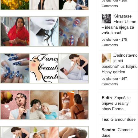
by
glamour
-
180
Comments
Kérastase
Elexir Ultime
– idealna njega za
vašu kosu!
by
glamour
-
175
Comments
„Jednostavno
je biti
posebna!“ uz haljinu
Hippy garden
by
glamour
-
167
Comments
Eldin
:
Započele
prijave u reality
show Farma
Tea
:
Glamour duše
Sandra
:
Glamour
duše