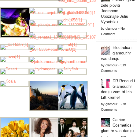
žele ploviti
Jadranom.
Upoznajte Juliu
Vysotsku
by
glamour
-
No
Comment
Electrolux i
glamour.hr
vas daruju
by
glamour
-
319
Comments
DR Renaud i
Glamour.hr
daruju vam tri Iris
Lift kreme!
by
glamour
-
278
Comments
Catrice
Cosmetics i
glam.hr vas daruju