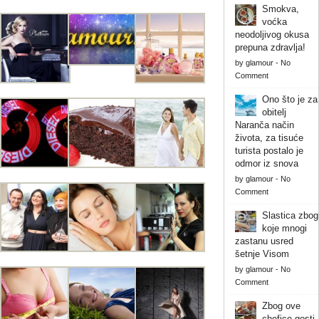
Smokva,
voćka
neodoljivog okusa
prepuna zdravlja!
by
glamour
-
No
Comment
Ono što je za
obitelj
Naranča način
života, za tisuće
turista postalo je
odmor iz snova
by
glamour
-
No
Comment
Slastica zbog
koje mnogi
zastanu usred
šetnje Visom
by
glamour
-
No
Comment
Zbog ove
chefice gosti