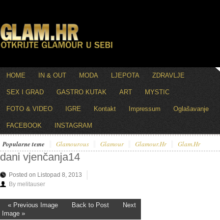
HOME
IN & OUT
MODA
LJEPOTA
ZDRAVLJE
SEX I GRAD
GASTRO KUTAK
ART
MYSTIC
FOTO & VIDEO
IGRE
Kontakt
Impressum
Oglašavanje
FACEBOOK
INSTAGRAM
Popularne teme
Glamourous
Glamour
Glamour.hr
Glam.hr
dani vjenčanja14
Posted on Listopad 8, 2013
By melitauser
« Previous Image
Back to Post
Next
Image »