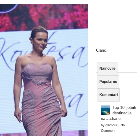
Članci
Najnovije
Popularno
Komentari
Top 10 ljetnih
destinacija
na Jadranu
by
glamour
-
No
Comment