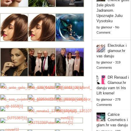
žele ploviti
Jadranom.
Upoznajte Juliu
Vysotsku
by
glamour
-
No
Comment
Electrolux i
glamour.hr
vas daruju
by
glamour
-
319
Comments
DR Renaud i
Glamour.hr
daruju vam tri Iris
Lift kreme!
by
glamour
-
278
Comments
Catrice
Cosmetics i
glam.hr vas daruju