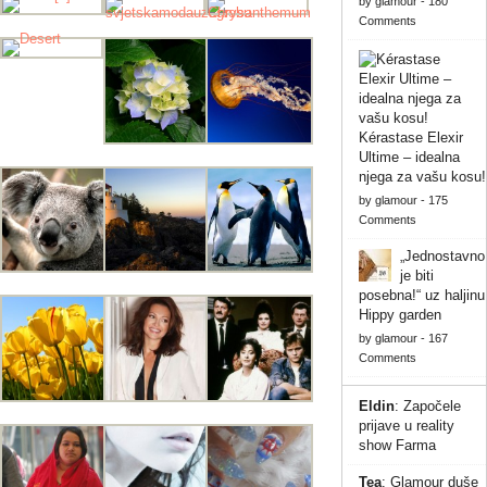
by
glamour
-
180
Comments
Kérastase Elexir
Ultime – idealna
njega za vašu kosu!
by
glamour
-
175
Comments
„Jednostavno
je biti
posebna!“ uz haljinu
Hippy garden
by
glamour
-
167
Comments
Eldin
:
Započele
prijave u reality
show Farma
Tea
:
Glamour duše