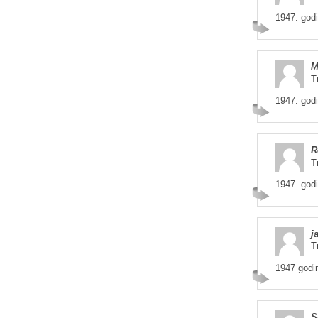
1947. god
M
T
1947. god
R
T
1947. god
j
T
1947 godi
S