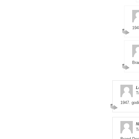
194
Bra
L
T
1947. godi
N
T
Brand Doc