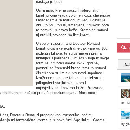
nastajanje bora.
Osim irisa, krema sadrži hijaluronsku
kiselinu koja vraća volumen koži, ulje jojobe
i macadamie te matičnu mliječ. Učinak je
vidljivo bolji tonus, smanjena vidljivost bora
te zdrava i blistava koža. Krema se nanosi
ujutro i/ili navečer na lice i vrat.
U svojem asortimanu Docteur Renaud
Član
koristi organske ekstrakte čak više od 100
različitih biljaka, te su usmjereni prema
uklanjanju parabena i umjetnih boja iz svoje
formule. Stvoren davne 1947. godine,
Naj
poznati se francuski brend izrazito ponosi
činjenicom su im svi proizvodi ugodnog i
izraženog mirisa te fantastične teksture,
prilagođeni svojim sastavom i
najosjetljivijim tipovima kože. Proizvode
 ekskluzivno možete pronaći u parfumerijama
Martimex i
by
gl
JA:
ržištu,
Docteur Renaud
preparativna kozmetika, našim
lanja tri fantastične kreme
iz njihove Anti-Age linije –
Creme
by
gl