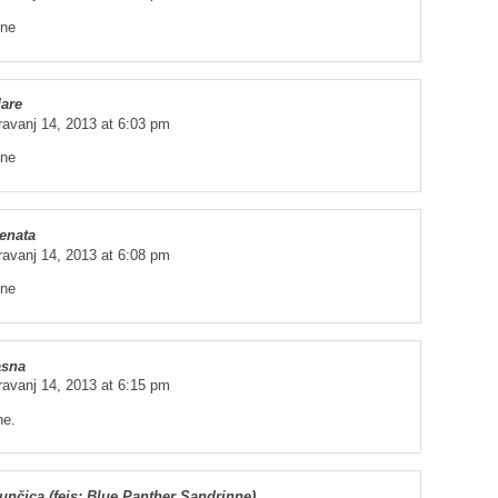
ine
are
ravanj 14, 2013 at 6:03 pm
ine
enata
ravanj 14, 2013 at 6:08 pm
ine
asna
ravanj 14, 2013 at 6:15 pm
ne.
unčica (fejs: Blue Panther Sandrinne)