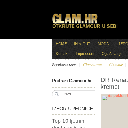
HOME
IN & OUT
MODA
LJEP
Kontakt
Impressum
Oglašavanje
Popularne teme
Glamourous
Glamour
DR Renaud 
Pretraži Glamour.hr
kreme!
IZBOR UREDNICE
Top 10 ljetnih
destinacija na