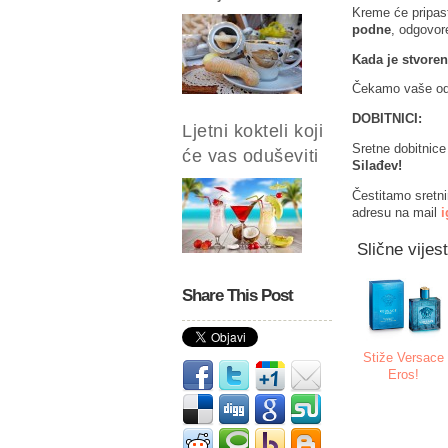
Kreme će pripast
podne
, odgovore
Kada je stvore
Čekamo vaše odg
DOBITNICI:
Ljetni kokteli koji
Sretne dobitnic
će vas oduševiti
Silađev!
Čestitamo sretni
adresu na mail
i
Slične vijest
Share This Post
Stiže Versace
Eros!