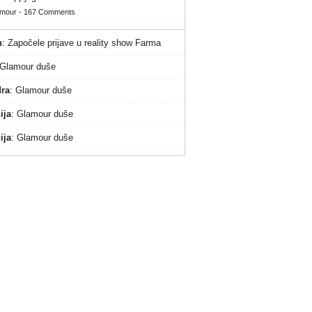
amour
-
167 Comments
n
:
Započele prijave u reality show Farma
Glamour duše
ra
:
Glamour duše
ija
:
Glamour duše
ija
:
Glamour duše