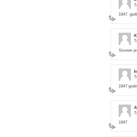
T
1947. god
K
T
Stvoren je
k
T
1947 godi
A
T
1947.