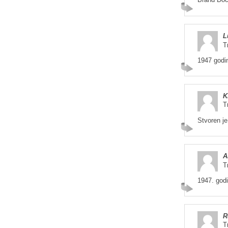
L
T
1947 godi
K
T
Stvoren j
A
T
1947. god
R
T