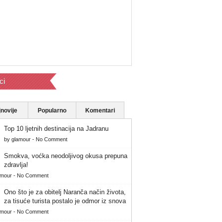
ci
novije
Popularno
Komentari
Top 10 ljetnih destinacija na Jadranu
by
glamour
-
No Comment
Smokva, voćka neodoljivog okusa prepuna
zdravlja!
amour
-
No Comment
Ono što je za obitelj Naranča način života,
za tisuće turista postalo je odmor iz snova
amour
-
No Comment