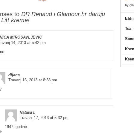
by
gl
nses to
DR Renaud i Glamour.hr daruju
Eldi
s Lift kreme!
Tea
:
NICA MIROSAVLJEVIĆ
Sand
ravanj 14, 2013 at 5:42 pm
Ksen
ine
Ksen
dijana
Travanj 16, 2013 at 8:38 pm
7
Nataša I,
Travanj 17, 2013 at 5:32 pm
1947. godine