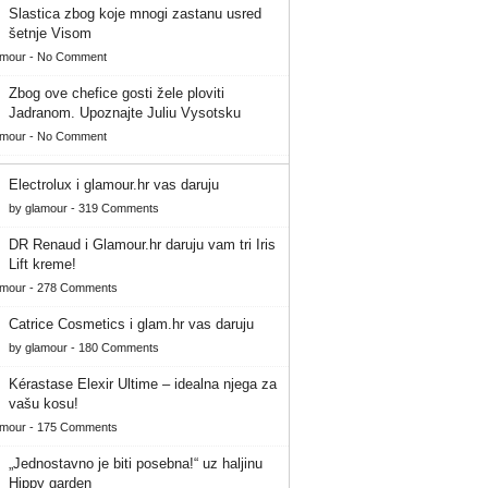
Slastica zbog koje mnogi zastanu usred
šetnje Visom
amour
-
No Comment
Zbog ove chefice gosti žele ploviti
Jadranom. Upoznajte Juliu Vysotsku
amour
-
No Comment
Electrolux i glamour.hr vas daruju
by
glamour
-
319 Comments
DR Renaud i Glamour.hr daruju vam tri Iris
Lift kreme!
amour
-
278 Comments
Catrice Cosmetics i glam.hr vas daruju
by
glamour
-
180 Comments
Kérastase Elexir Ultime – idealna njega za
vašu kosu!
amour
-
175 Comments
„Jednostavno je biti posebna!“ uz haljinu
Hippy garden