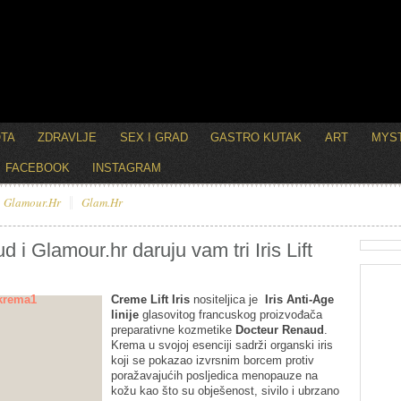
OTA
ZDRAVLJE
SEX I GRAD
GASTRO KUTAK
ART
MYST
FACEBOOK
INSTAGRAM
Glamour.hr
Glam.hr
i Glamour.hr daruju vam tri Iris Lift
Creme Lift Iris
nositeljica je
Iris Anti-Age
linije
glasovitog francuskog proizvođača
preparativne kozmetike
Docteur Renaud
.
Krema u svojoj esenciji sadrži organski iris
koji se pokazao izvrsnim borcem protiv
poražavajućih posljedica menopauze na
kožu kao što su obješenost, sivilo i ubrzano