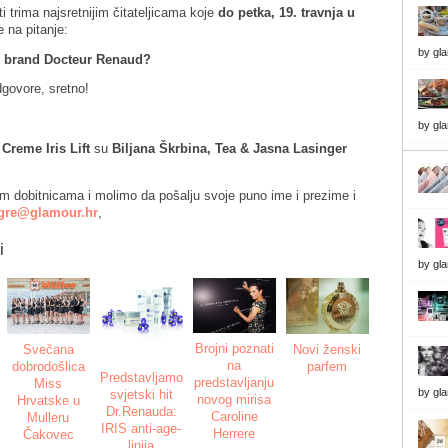
i trima najsretnijim čitateljicama koje
do petka, 19. travnja u
 na pitanje:
by
gl
n brand Docteur Renaud?
ovore, sretno!
by
gl
e
Creme Iris Lift
su
Biljana Škrbina, Tea & Jasna Lasinger
m dobitnicama i molimo da pošalju svoje puno ime i prezime i
gre@glamour.hr
,
i
by
gl
Brojni poznati
Svečana
Novi ženski
na
dobrodošlica
parfem
Predstavljamo
predstavljanju
Miss
by
gl
svjetski hit
novog mirisa
Hrvatske u
Dr.Renauda:
Caroline
Mulleru
IRIS anti-age-
Herrere
Čakovec
linija