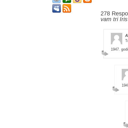
278 Respo
vam tri Iri
A
T
1947. god
194