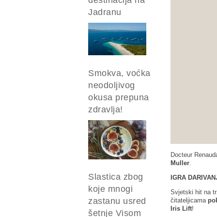
Jadranu
Smokva, voćka
neodoljivog
okusa prepuna
zdravlja!
Docteur Renauda
Muller
.
Slastica zbog
IGRA DARIVAN
koje mnogi
Svjetski hit na t
zastanu usred
čitateljicama
pok
Iris Lift
!
šetnje Visom