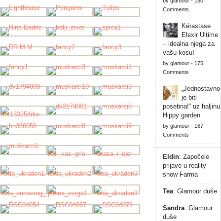
by
glamour
-
180
Comments
Kérastase
Elexir Ultime
– idealna njega za
vašu kosu!
by
glamour
-
175
Comments
„Jednostavno
je biti
posebna!“ uz haljinu
Hippy garden
by
glamour
-
167
Comments
Eldin
:
Započele
prijave u reality
show Farma
Tea
:
Glamour duše
Sandra
:
Glamour
duše