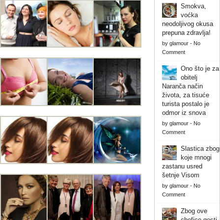
Smokva,
voćka
neodoljivog okusa
prepuna zdravlja!
by
glamour
-
No
Comment
Ono što je za
obitelj
Naranča način
života, za tisuće
turista postalo je
odmor iz snova
by
glamour
-
No
Comment
Slastica zbog
koje mnogi
zastanu usred
šetnje Visom
by
glamour
-
No
Comment
Zbog ove
chefice gosti