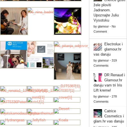
žele ploviti
Jadranom.
Upoznajte Juliu
Vysotsku
by
glamour
-
No
Comment
Electrolux i
glamour.hr
vas daruju
by
glamour
-
319
Comments
DR Renaud i
Glamour.hr
daruju vam tri Iris
Lift kreme!
by
glamour
-
278
Comments
Catrice
Cosmetics i
glam.hr vas daruju