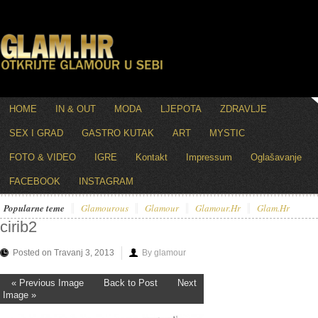
HOME
IN & OUT
MODA
LJEPOTA
ZDRAVLJE
SEX I GRAD
GASTRO KUTAK
ART
MYSTIC
FOTO & VIDEO
IGRE
Kontakt
Impressum
Oglašavanje
FACEBOOK
INSTAGRAM
Popularne teme
Glamourous
Glamour
Glamour.hr
Glam.hr
cirib2
Posted on Travanj 3, 2013
By glamour
« Previous Image
Back to Post
Next
Image »