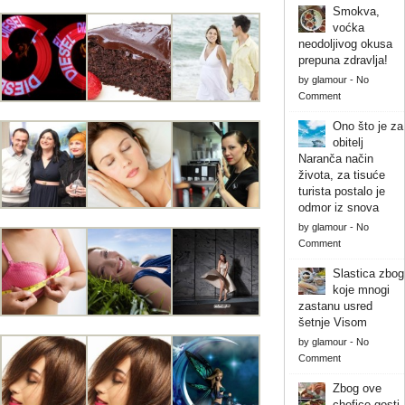
Smokva,
voćka
neodoljivog okusa
prepuna zdravlja!
by
glamour
-
No
Comment
Ono što je za
obitelj
Naranča način
života, za tisuće
turista postalo je
odmor iz snova
by
glamour
-
No
Comment
Slastica zbog
koje mnogi
zastanu usred
šetnje Visom
by
glamour
-
No
Comment
Zbog ove
chefice gosti