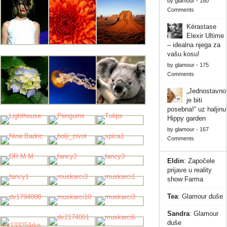
by
glamour
-
180
Comments
Kérastase
Elexir Ultime
– idealna njega za
vašu kosu!
by
glamour
-
175
Comments
„Jednostavno
je biti
posebna!“ uz haljinu
Hippy garden
by
glamour
-
167
Comments
Eldin
:
Započele
prijave u reality
show Farma
Tea
:
Glamour duše
Sandra
:
Glamour
duše