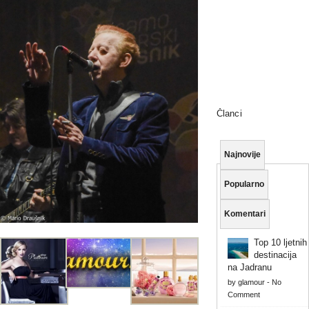
Članci
Najnovije
Popularno
Komentari
Top 10 ljetnih
destinacija
na Jadranu
by
glamour
-
No
Comment