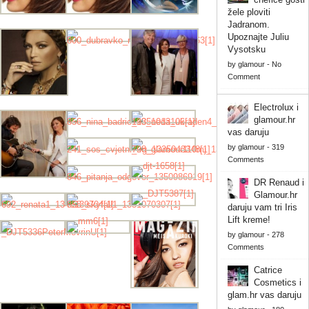
žele ploviti
Jadranom.
Upoznajte Juliu
Vysotsku
by
glamour
-
No
Comment
Electrolux i
glamour.hr
vas daruju
by
glamour
-
319
Comments
DR Renaud i
Glamour.hr
daruju vam tri Iris
Lift kreme!
by
glamour
-
278
Comments
Catrice
Cosmetics i
glam.hr vas daruju