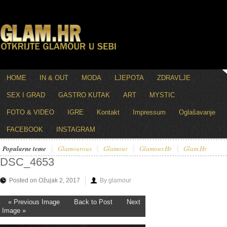
HOME
IN & OUT
MODA
LJEPOTA
ZDRAVLJE
SEX I GRAD
GASTRO KUTAK
ART
MYSTIC
FOTO & VIDEO
IGRE
Kontakt
Impressum
Oglašavanje
FACEBOOK
INSTAGRAM
Popularne teme
Glamourous
Glamour
Glamour.hr
Glam.hr
DSC_4653
Posted on Ožujak 2, 2017
By glamour
« Previous Image
Back to Post
Next
Image »