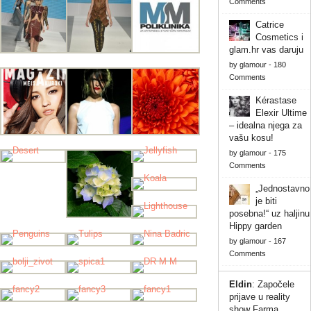
Comments
Catrice
Cosmetics i
glam.hr vas daruju
by
glamour
-
180
Comments
Kérastase
Elexir Ultime
– idealna njega za
vašu kosu!
by
glamour
-
175
Comments
„Jednostavno
je biti
posebna!“ uz haljinu
Hippy garden
by
glamour
-
167
Comments
Eldin
:
Započele
prijave u reality
show Farma