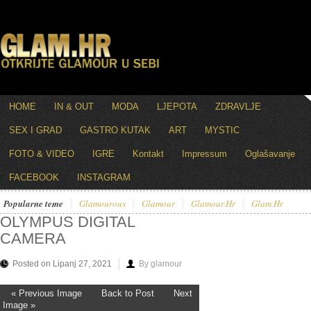
HOME
IN & OUT
MODA
LJEPOTA
ZDRAVLJE
SEX I GRAD
GASTRO KUTAK
ART
MYSTIC
FOTO & VIDEO
IGRE
Kontakt
Impressum
Oglašavanje
FACEBOOK
INSTAGRAM
Popularne teme
Glamourous
Glamour
Glamour.hr
Glam.hr
OLYMPUS DIGITAL
CAMERA
Posted on Lipanj 27, 2021
By glamour
« Previous Image
Back to Post
Next
Image »