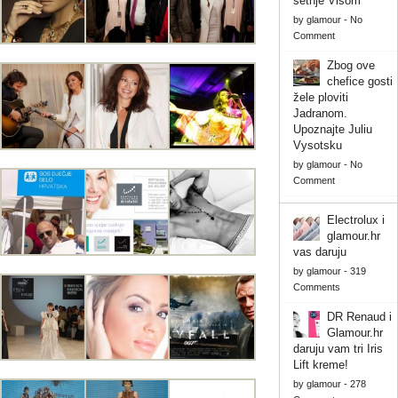
šetnje Visom
by
glamour
-
No
Comment
Zbog ove
chefice gosti
žele ploviti
Jadranom.
Upoznajte Juliu
Vysotsku
by
glamour
-
No
Comment
Electrolux i
glamour.hr
vas daruju
by
glamour
-
319
Comments
DR Renaud i
Glamour.hr
daruju vam tri Iris
Lift kreme!
by
glamour
-
278