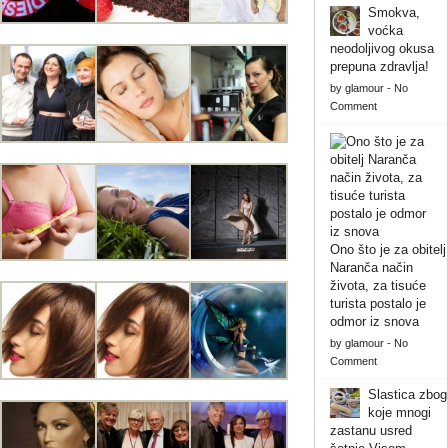
Smokva,
voćka
neodoljivog okusa
prepuna zdravlja!
by
glamour
-
No
Comment
Ono što je za obitelj
Naranča način
života, za tisuće
turista postalo je
odmor iz snova
by
glamour
-
No
Comment
Slastica zbog
koje mnogi
zastanu usred