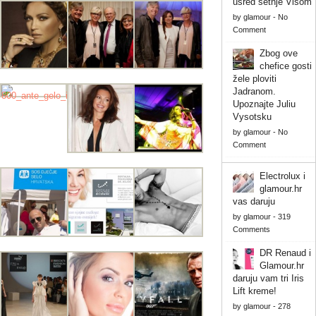
usred šetnje Visom
by
glamour
-
No
Comment
Zbog ove
chefice gosti
žele ploviti
Jadranom.
Upoznajte Juliu
Vysotsku
by
glamour
-
No
Comment
Electrolux i
glamour.hr
vas daruju
by
glamour
-
319
Comments
DR Renaud i
Glamour.hr
daruju vam tri Iris
Lift kreme!
by
glamour
-
278