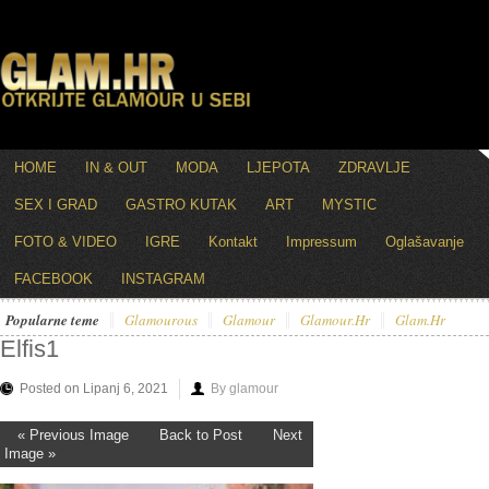
HOME
IN & OUT
MODA
LJEPOTA
ZDRAVLJE
SEX I GRAD
GASTRO KUTAK
ART
MYSTIC
FOTO & VIDEO
IGRE
Kontakt
Impressum
Oglašavanje
FACEBOOK
INSTAGRAM
Popularne teme
Glamourous
Glamour
Glamour.hr
Glam.hr
Elfis1
Posted on Lipanj 6, 2021
By glamour
« Previous Image
Back to Post
Next
Image »