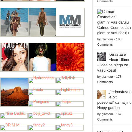
Comments
Catrice Cosmetics i
glam.hr vas daruju
by
glamour
-
180
Comments
Kérastase
Elexir Ultime
– idealna njega za
vašu kosu!
by
glamour
-
175
Comments
„Jednostavno
je biti
posebna!“ uz haljinu
Hippy garden
by
glamour
-
167
Comments