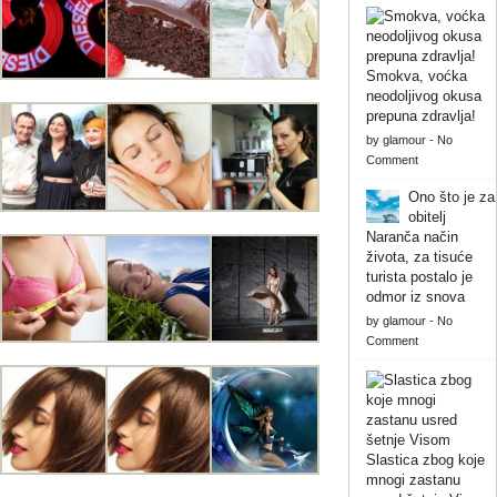
Smokva, voćka
neodoljivog okusa
prepuna zdravlja!
by
glamour
-
No
Comment
Ono što je za
obitelj
Naranča način
života, za tisuće
turista postalo je
odmor iz snova
by
glamour
-
No
Comment
Slastica zbog koje
mnogi zastanu