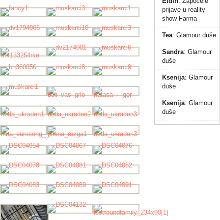
Eldin
:
Započele
prijave u reality
show Farma
Tea
:
Glamour duše
Sandra
:
Glamour
duše
Ksenija
:
Glamour
duše
Ksenija
:
Glamour
duše