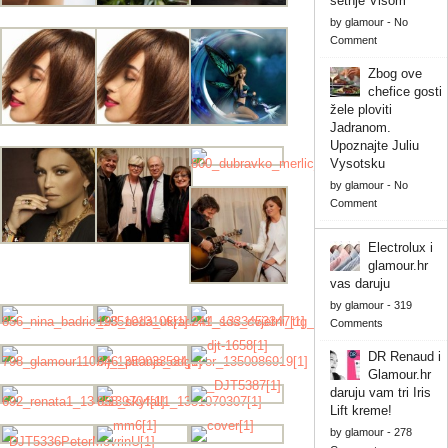
šetnje Visom
by
glamour
-
No
Comment
Zbog ove
chefice gosti
žele ploviti
Jadranom.
Upoznajte Juliu
Vysotsku
by
glamour
-
No
Comment
Electrolux i
glamour.hr
vas daruju
by
glamour
-
319
Comments
DR Renaud i
Glamour.hr
daruju vam tri Iris
Lift kreme!
by
glamour
-
278