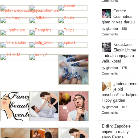
Comments
Catrice
Cosmetics i
glam.hr vas daruju
by
glamour
-
180
Comments
Kérastase
Elexir Ultime
– idealna njega za
vašu kosu!
by
glamour
-
175
Comments
„Jednostavno
je biti
posebna!“ uz haljinu
Hippy garden
by
glamour
-
167
Comments
Eldin
:
Započele
prijave u reality
show Farma