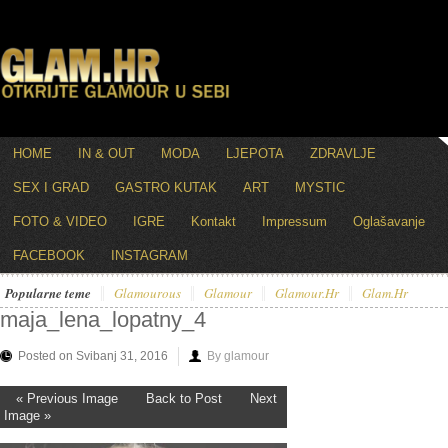
HOME
IN & OUT
MODA
LJEPOTA
ZDRAVLJE
SEX I GRAD
GASTRO KUTAK
ART
MYSTIC
FOTO & VIDEO
IGRE
Kontakt
Impressum
Oglašavanje
FACEBOOK
INSTAGRAM
Popularne teme
Glamourous
Glamour
Glamour.hr
Glam.hr
maja_lena_lopatny_4
Posted on Svibanj 31, 2016
By glamour
« Previous Image
Back to Post
Next
Image »