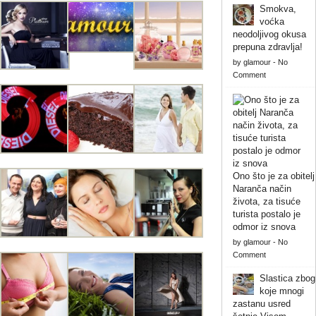
Smokva,
voćka
neodoljivog okusa
prepuna zdravlja!
by
glamour
-
No
Comment
Ono što je za obitelj
Naranča način
života, za tisuće
turista postalo je
odmor iz snova
by
glamour
-
No
Comment
Slastica zbog
koje mnogi
zastanu usred