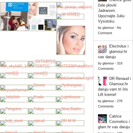
žele ploviti
Jadranom.
Upoznajte Juliu
Vysotsku
by
glamour
-
No
Comment
Electrolux i
glamour.hr
vas daruju
by
glamour
-
319
Comments
DR Renaud i
Glamour.hr
daruju vam tri Iris
Lift kreme!
by
glamour
-
278
Comments
Catrice
Cosmetics i
glam.hr vas daruju