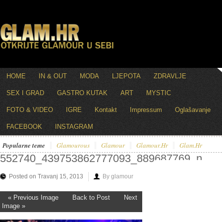
HOME
IN & OUT
MODA
LJEPOTA
ZDRAVLJE
SEX I GRAD
GASTRO KUTAK
ART
MYSTIC
FOTO & VIDEO
IGRE
Kontakt
Impressum
Oglašavanje
FACEBOOK
INSTAGRAM
Popularne teme
Glamourous
Glamour
Glamour.hr
Glam.hr
552740_439753862777093_889687769_n
Posted on Travanj 15, 2013
By glamour
« Previous Image
Back to Post
Next
Image »