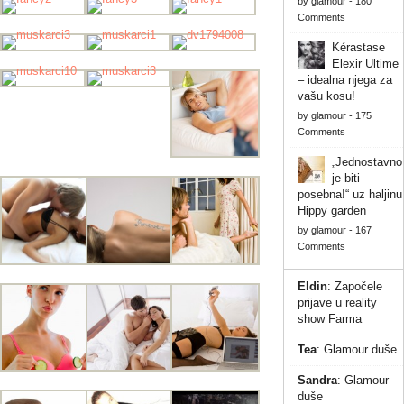
by
glamour
-
180
Comments
Kérastase
Elexir Ultime
– idealna njega za
vašu kosu!
by
glamour
-
175
Comments
„Jednostavno
je biti
posebna!“ uz haljinu
Hippy garden
by
glamour
-
167
Comments
Eldin
:
Započele
prijave u reality
show Farma
Tea
:
Glamour duše
Sandra
:
Glamour
duše