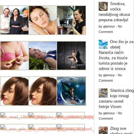
Smokva,
voćka
neodoljivog okusa
prepuna zdravlja!
by
glamour
-
No
Comment
Ono što je za
obitelj
Naranča način
života, za tisuće
turista postalo je
odmor iz snova
by
glamour
-
No
Comment
Slastica zbog
koje mnogi
zastanu usred
šetnje Visom
by
glamour
-
No
Comment
Zbog ove
chefice gosti