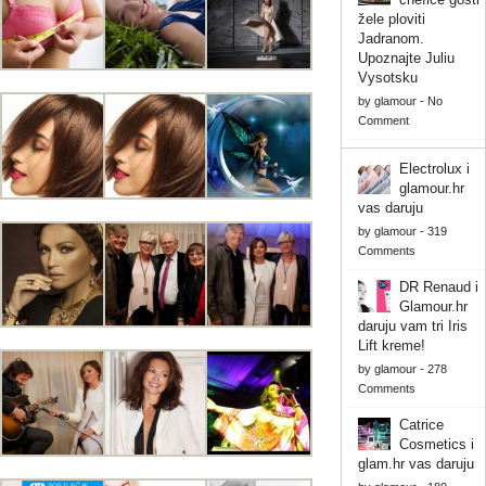
žele ploviti
Jadranom.
Upoznajte Juliu
Vysotsku
by
glamour
-
No
Comment
Electrolux i
glamour.hr
vas daruju
by
glamour
-
319
Comments
DR Renaud i
Glamour.hr
daruju vam tri Iris
Lift kreme!
by
glamour
-
278
Comments
Catrice
Cosmetics i
glam.hr vas daruju