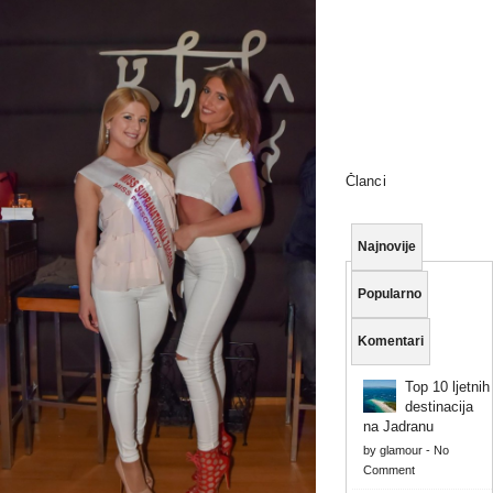
Članci
Najnovije
Popularno
Komentari
Top 10 ljetnih
destinacija
na Jadranu
by
glamour
-
No
Comment