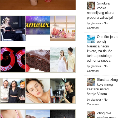
Smokva,
voćka
neodoljivog okusa
prepuna zdravlja!
by
glamour
-
No
Comment
Ono što je za
obitelj
Naranča način
života, za tisuće
turista postalo je
odmor iz snova
by
glamour
-
No
Comment
Slastica zbog
koje mnogi
zastanu usred
šetnje Visom
by
glamour
-
No
Comment
Zbog ove
chefice gosti