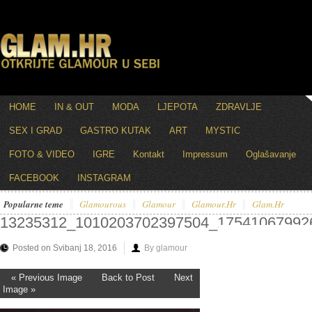
HOME
IN & OUT
MODA
LJEPOTA
ZDRAVLJE
SEX I GRAD
GASTRO KUTAK
ART
MYSTIC
FOTO & VIDEO
IGRE
Kontakt
Impressum
Oglašavanje
FACEBOOK
INSTAGRAM
Popularne teme
Glamourous
Glamour
Glamour.hr
Glam.hr
13235312_1010203702397504_17541067992
Posted on Svibanj 18, 2016
By glamour
« Previous Image
Back to Post
Next
Image »