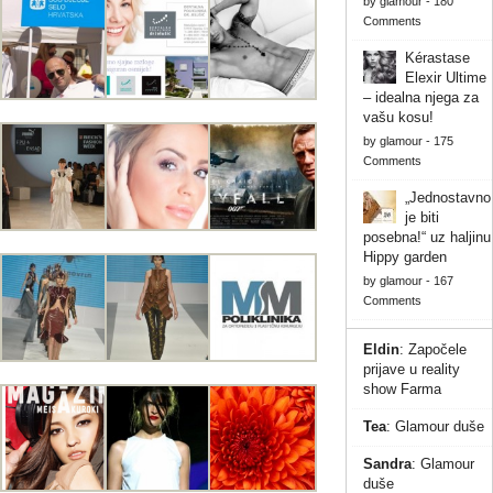
by
glamour
-
180
Comments
Kérastase
Elexir Ultime
– idealna njega za
vašu kosu!
by
glamour
-
175
Comments
„Jednostavno
je biti
posebna!“ uz haljinu
Hippy garden
by
glamour
-
167
Comments
Eldin
:
Započele
prijave u reality
show Farma
Tea
:
Glamour duše
Sandra
:
Glamour
duše