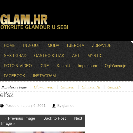
HOME
IN & OUT
MODA
LJEPOTA
ZDRAVLJE
SEX I GRAD
GASTRO KUTAK
ART
MYSTIC
FOTO & VIDEO
IGRE
Kontakt
Impressum
Oglašavanje
FACEBOOK
INSTAGRAM
Popularne teme
Glamourous
Glamour
Glamour.hr
Glam.hr
elfs2
Posted on Lipanj 6, 2021
By glamour
« Previous Image
Back to Post
Next
Image »