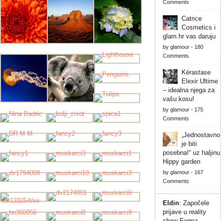
Comments
Catrice
Cosmetics i
glam.hr vas daruju
by
glamour
-
180
Comments
Kérastase
Elexir Ultime
– idealna njega za
vašu kosu!
by
glamour
-
175
Comments
„Jednostavno
je biti
posebna!“ uz haljinu
Hippy garden
by
glamour
-
167
Comments
Eldin
:
Započele
prijave u reality
show Farma