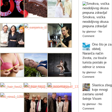
Smokva, voćka
neodoljivog okusa
prepuna zdravlja!
by
glamour
-
No
Comment
Ono što je za
obitelj
Naranča način
života, za tisuće
turista postalo je
odmor iz snova
by
glamour
-
No
Comment
Slastica zbog
koje mnogi
zastanu usred
šetnje Visom
by
glamour
-
No
Comment