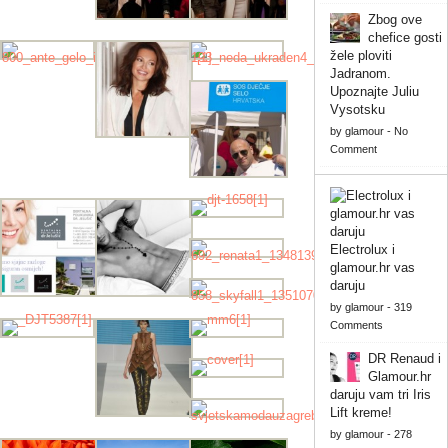
Zbog ove
chefice gosti
žele ploviti
Jadranom.
Upoznajte Juliu
Vysotsku
by
glamour
-
No
Comment
Electrolux i
glamour.hr vas
daruju
by
glamour
-
319
Comments
DR Renaud i
Glamour.hr
daruju vam tri Iris
Lift kreme!
by
glamour
-
278