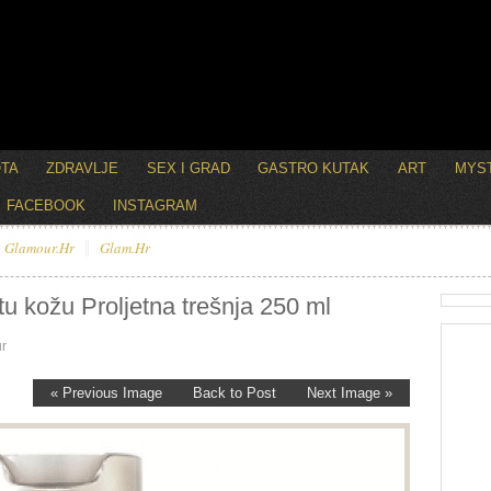
OTA
ZDRAVLJE
SEX I GRAD
GASTRO KUTAK
ART
MYST
FACEBOOK
INSTAGRAM
Glamour.hr
Glam.hr
tu kožu Proljetna trešnja 250 ml
r
« Previous Image
Back to Post
Next Image »