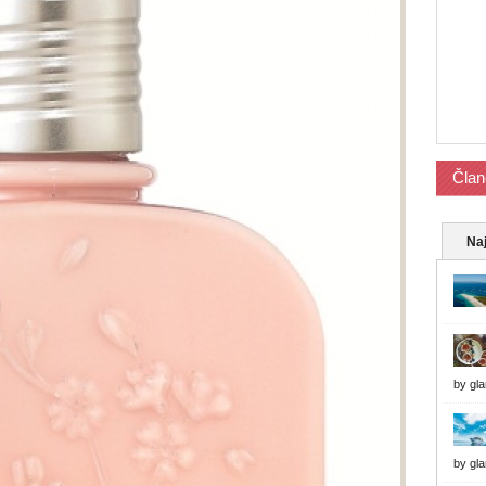
Član
Naj
by
gl
by
gl