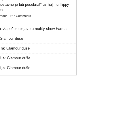
ostavno je biti posebna!“ uz haljinu Hippy
en
amour
-
167 Comments
n
:
Započele prijave u reality show Farma
Glamour duše
ra
:
Glamour duše
ija
:
Glamour duše
ija
:
Glamour duše