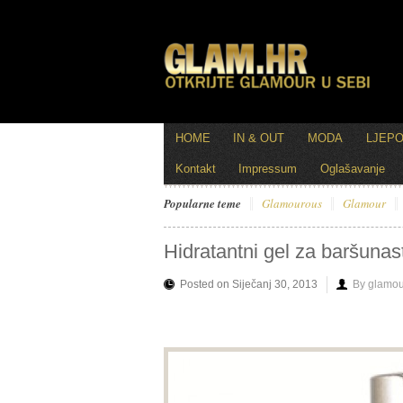
HOME
IN & OUT
MODA
LJEP
Kontakt
Impressum
Oglašavanje
Popularne teme
Glamourous
Glamour
Hidratantni gel za baršunas
Posted on Siječanj 30, 2013
By glamou