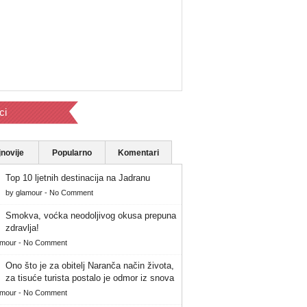
ci
novije
Popularno
Komentari
Top 10 ljetnih destinacija na Jadranu
by
glamour
-
No Comment
Smokva, voćka neodoljivog okusa prepuna
zdravlja!
amour
-
No Comment
Ono što je za obitelj Naranča način života,
za tisuće turista postalo je odmor iz snova
amour
-
No Comment