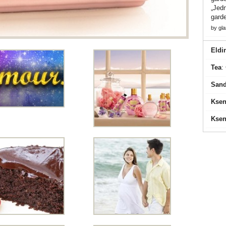
„Jedn
gard
by
gl
Eldi
Tea
:
Sand
Ksen
Ksen