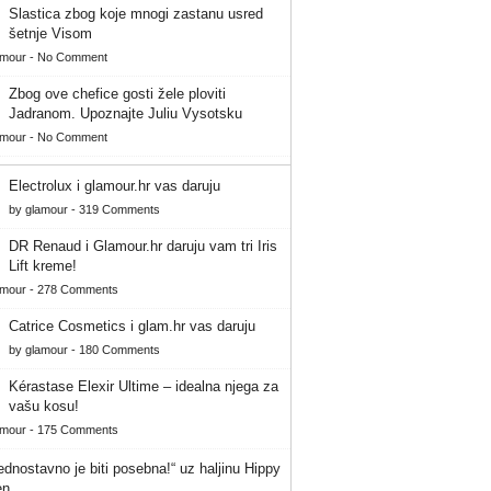
Slastica zbog koje mnogi zastanu usred
šetnje Visom
amour
-
No Comment
Zbog ove chefice gosti žele ploviti
Jadranom. Upoznajte Juliu Vysotsku
amour
-
No Comment
Electrolux i glamour.hr vas daruju
by
glamour
-
319 Comments
DR Renaud i Glamour.hr daruju vam tri Iris
Lift kreme!
amour
-
278 Comments
Catrice Cosmetics i glam.hr vas daruju
by
glamour
-
180 Comments
Kérastase Elexir Ultime – idealna njega za
vašu kosu!
amour
-
175 Comments