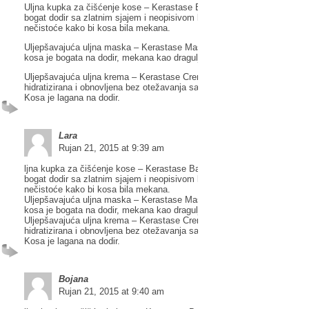
Uljna kupka za čišćenje kose – Kerastase Bain Elixir Ultime – Kosa do
bogat dodir sa zlatnim sjajem i neopisivom lakoćom. Otklanja i nježno č
nečistoće kako bi kosa bila mekana.
Uljepšavajuća uljna maska – Kerastase Masque Elixir Ultime – Oboga
kosa je bogata na dodir, mekana kao dragulj, ispunjena sa zlatnim sjaj
Uljepšavajuća uljna krema – Kerastase Creme Fine Elixir Ultime – Kosa
hidratizirana i obnovljena bez otežavanja sa prirodnim sjajem i zaštitom
Kosa je lagana na dodir.
Lara
Rujan 21, 2015 at 9:39 am
ljna kupka za čišćenje kose – Kerastase Bain Elixir Ultime – Kosa dob
bogat dodir sa zlatnim sjajem i neopisivom lakoćom. Otklanja i nježno č
nečistoće kako bi kosa bila mekana.
Uljepšavajuća uljna maska – Kerastase Masque Elixir Ultime – Oboga
kosa je bogata na dodir, mekana kao dragulj, ispunjena sa zlatnim sjaj
Uljepšavajuća uljna krema – Kerastase Creme Fine Elixir Ultime – Kosa
hidratizirana i obnovljena bez otežavanja sa prirodnim sjajem i zaštitom
Kosa je lagana na dodir.
Bojana
Rujan 21, 2015 at 9:40 am