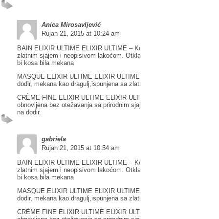
Anica Mirosavljević
Rujan 21, 2015 at 10:24 am
BAIN ELIXIR ULTIME ELIXIR ULTIME – Kosa dobiva bogat dodir sa
zlatnim sjajem i neopisivom lakoćom. Otklanja i nježno čisti nečistoće
bi kosa bila mekana
MASQUE ELIXIR ULTIME ELIXIR ULTIME – Obogaćena kosa je bogat
dodir, mekana kao dragulj,ispunjena sa zlatnim sjajem
CRÈME FINE ELIXIR ULTIME ELIXIR ULTIME – Kosa je hidratizirana 
obnovljena bez otežavanja sa prirodnim sjajem i zaštitom. Kosa je lag
na dodir.
gabriela
Rujan 21, 2015 at 10:54 am
BAIN ELIXIR ULTIME ELIXIR ULTIME – Kosa dobiva bogat dodir sa
zlatnim sjajem i neopisivom lakoćom. Otklanja i nježno čisti nečistoće
bi kosa bila mekana
MASQUE ELIXIR ULTIME ELIXIR ULTIME – Obogaćena kosa je bogat
dodir, mekana kao dragulj,ispunjena sa zlatnim sjajem
CRÈME FINE ELIXIR ULTIME ELIXIR ULTIME – Kosa je hidratizirana 