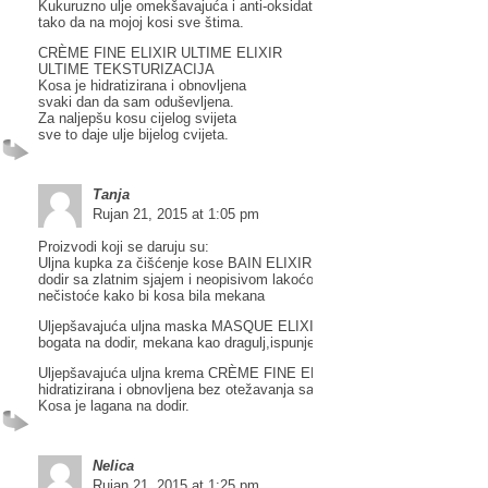
Kukuruzno ulje omekšavajuća i anti-oksidativna svojstva ima
tako da na mojoj kosi sve štima.
CRÈME FINE ELIXIR ULTIME ELIXIR
ULTIME TEKSTURIZACIJA
Kosa je hidratizirana i obnovljena
svaki dan da sam oduševljena.
Za naljepšu kosu cijelog svijeta
sve to daje ulje bijelog cvijeta.
Tanja
Rujan 21, 2015 at 1:05 pm
Proizvodi koji se daruju su:
Uljna kupka za čišćenje kose BAIN ELIXIR ULTIME – Kosa dobiva bog
dodir sa zlatnim sjajem i neopisivom lakoćom. Otklanja i nježno čisti
nečistoće kako bi kosa bila mekana
Uljepšavajuća uljna maska MASQUE ELIXIR ULTIME – Obogaćena ko
bogata na dodir, mekana kao dragulj,ispunjena sa zlatnim sjajem
Uljepšavajuća uljna krema CRÈME FINE ELIXIR ULTIME – Kosa je
hidratizirana i obnovljena bez otežavanja sa prirodnim sjajem i zaštitom
Kosa je lagana na dodir.
Nelica
Rujan 21, 2015 at 1:25 pm