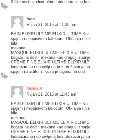
3.Cremw fine elixir ultime odnosno uljna krema za hidratiziranu i laku k
idas
Rujan 21, 2015 at 11:38 am
BAIN ELIXIR ULTIME ELIXIR ULTIME-Kosa dobiva bogat dodir sa zla
sjajem i neopisivom lakoćom. Otklanja i nježno čisti nečistoće kako bi
bila
mekana.
MASQUE ELIXIR ULTIME ELIXIR ULTIME NJEGA-Obogaćena kosa j
bogata na dodir, mekana kao dragulj,ispunjena sa zlatnim sjajem.
CRÈME FINE ELIXIR ULTIME ELIXIR ULTIME TEKSTURIZACIJA-Kos
hidratizirana i obnovljena bez otežavanja sa prirodnim
sjajem i zaštitom. Kosa je lagana na dodir.
MIRELA
Rujan 21, 2015 at 11:43 am
BAIN ELIXIR ULTIME ELIXIR ULTIME-Kosa dobiva bogat dodir sa zla
sjajem i neopisivom lakoćom. Otklanja i nježno čisti nečistoće kako bi
bila
mekana.
MASQUE ELIXIR ULTIME ELIXIR ULTIME NJEGA-Obogaćena kosa j
bogata na dodir, mekana kao dragulj,ispunjena sa zlatnim sjajem.
CRÈME FINE ELIXIR ULTIME ELIXIR ULTIME TEKSTURIZACIJA-Kos
hidratizirana i obnovljena bez otežavanja sa prirodnim