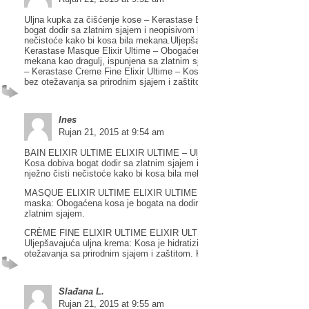
Uljna kupka za čišćenje kose – Kerastase Bain Elixir Ultime – Kosa do
bogat dodir sa zlatnim sjajem i neopisivom lakoćom. Otklanja i nježno č
nečistoće kako bi kosa bila mekana.Uljepšavajuća uljna maska –
Kerastase Masque Elixir Ultime – Obogaćena kosa je bogata na dodir,
mekana kao dragulj, ispunjena sa zlatnim sjajem.Uljepšavajuća uljna 
– Kerastase Creme Fine Elixir Ultime – Kosa je hidratizirana i obnovlje
bez otežavanja sa prirodnim sjajem i zaštitom. Kosa je lagana na dodir.
Ines
Rujan 21, 2015 at 9:54 am
BAIN ELIXIR ULTIME ELIXIR ULTIME – Uljna kupka za čišćenje kose
Kosa dobiva bogat dodir sa zlatnim sjajem i neopisivom lakoćom. Otkla
nježno čisti nečistoće kako bi kosa bila mekana.
MASQUE ELIXIR ULTIME ELIXIR ULTIME NJEGA – Uljepšavajuća ulj
maska: Obogaćena kosa je bogata na dodir, mekana kao dragulj, ispun
zlatnim sjajem.
CRÈME FINE ELIXIR ULTIME ELIXIR ULTIME TEKSTURIZACIJA –
Uljepšavajuća uljna krema: Kosa je hidratizirana i obnovljena bez
otežavanja sa prirodnim sjajem i zaštitom. Kosa je lagana na dodir.
Slađana L.
Rujan 21, 2015 at 9:55 am