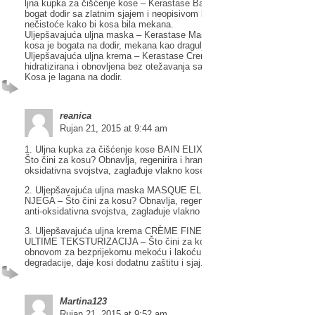
ljna kupka za čišćenje kose – Kerastase Bain Elixir Ultime – Kosa dob
bogat dodir sa zlatnim sjajem i neopisivom lakoćom. Otklanja i nježno č
nečistoće kako bi kosa bila mekana.
Uljepšavajuća uljna maska – Kerastase Masque Elixir Ultime – Oboga
kosa je bogata na dodir, mekana kao dragulj, ispunjena sa zlatnim sjaj
Uljepšavajuća uljna krema – Kerastase Creme Fine Elixir Ultime – Kosa
hidratizirana i obnovljena bez otežavanja sa prirodnim sjajem i zaštitom
Kosa je lagana na dodir.
reanica
Rujan 21, 2015 at 9:44 am
1. Uljna kupka za čišćenje kose BAIN ELIXIR ULTIME ELIXIR ULTIME
Što čini za kosu? Obnavlja, regenirira i hrani ima omekšavajuća i anti-
oksidativna svojstva, zaglađuje vlakno kose i daje joj sjaj.
2. Uljepšavajuća uljna maska MASQUE ELIXIR ULTIME ELIXIR ULTI
NJEGA – Što čini za kosu? Obnavlja, regenirira i hrani ima omekšavaju
anti-oksidativna svojstva, zaglađuje vlakno kose i daje joj sjaj.
3. Uljepšavajuća uljna krema CRÈME FINE ELIXIR ULTIME ELIXIR
ULTIME TEKSTURIZACIJA – Što čini za kosu? Duboko hidratizira kos
obnovom za bezprijekornu mekoću i lakoću na dodir, smanjuje rizik fot
degradacije, daje kosi dodatnu zaštitu i sjaj.
Martina123
Rujan 21, 2015 at 9:52 am