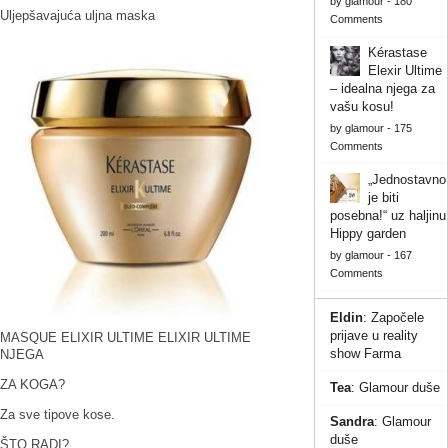
by
glamour
-
180
Uljepšavajuća uljna maska
Comments
Kérastase
Elexir Ultime
– idealna njega za
vašu kosu!
by
glamour
-
175
Comments
„Jednostavno
je biti
posebna!“ uz haljinu
Hippy garden
by
glamour
-
167
Comments
Eldin
:
Započele
prijave u reality
MASQUE ELIXIR ULTIME ELIXIR ULTIME
show Farma
NJEGA
ZA KOGA?
Tea
:
Glamour duše
Za sve tipove kose.
Sandra
:
Glamour
duše
ŠTO RADI?