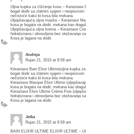
Uljna kupka za čišćenje kose – Kerastase Bain Elixir Ultime – Kosa do
bogat dodir sa zlatnim sjajem i neopisivom lakoćom. Otklanja i nježno č
nečistoće kako bi kosa bila mekana.
Uljepšavajuća uljna maska – Kerastase Masque Elixir Ultime – Oboga
kosa je bogata na dodir, mekana kao dragulj, ispunjena sa zlatnim sjaj
Uljepšavajuća uljna krema – Kerastase Creme Fine Elixir Ultime – Kosa
hidratizirana i obnovljena bez otežavanja sa prirodnim sjajem i zaštitom
Kosa je lagana na dodir.
Andreja
Rujan 21, 2015 at 9:58 am
Kérastase Bain Elixir Ultime(uljna kupka za čišćenje kose)- kosa dobiv
bogat dodir sa zlatnim sjajem i neopisivom lakoćom. Otklanja i nježno č
nečistoće kako bi kosa bila mekana.
Kérastase Masque Elixir Ultime (uljepšavajuća uljna maska)- obogaćen
kosa je bogata na dodir, mekana kao dragulj,ispunjena sa zlatnim sjaje
Kérastase Elixir Ultime Crème Fine (uljepšavajuća uljna krema)- kosa j
hidratizirana i obnovljena bez otežavanja sa prirodnim sjajem i zaštitom
Kosa je lagana na dodir.
Jelka
Rujan 21, 2015 at 9:59 am
BAIN ELIXIR ULTIME ELIXIR ULTIME – Uljna kupka za čišćenje kose