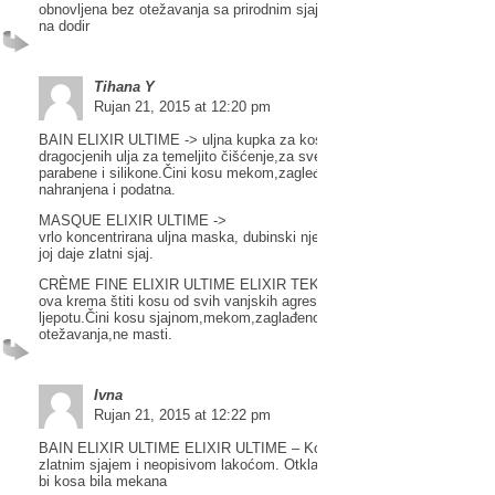
obnovljena bez otežavanja sa prirodnim sjajem i zaštitom. Kosa je lag
na dodir
Tihana Y
Rujan 21, 2015 at 12:20 pm
BAIN ELIXIR ULTIME -> uljna kupka za kosu,ima najveću koncentracij
dragocjenih ulja za temeljito čišćenje,za sve tipove kose te ne sadrži
parabene i silikone.Čini kosu mekom,zagleđenom,daje zlatni sjaj.Kosa 
nahranjena i podatna.
MASQUE ELIXIR ULTIME ->
vrlo koncentrirana uljna maska, dubinski njeguje,hrani i hidratizira kosu,
joj daje zlatni sjaj.
CRÈME FINE ELIXIR ULTIME ELIXIR TEKSTURIZACIJA ->
ova krema štiti kosu od svih vanjskih agresora te otkriva njenu prirodnu
ljepotu.Čini kosu sjajnom,mekom,zaglađenom i zaštičenom,bez
otežavanja,ne masti.
Ivna
Rujan 21, 2015 at 12:22 pm
BAIN ELIXIR ULTIME ELIXIR ULTIME – Kosa dobiva bogat dodir sa
zlatnim sjajem i neopisivom lakoćom. Otklanja i nježno čisti nečistoće
bi kosa bila mekana