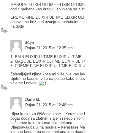
MASQUE ELIXIR ULTIME ELIXIR ULTIME – Obogaćena kosa je bogat
dodir, mekana kao dragulj,ispunjena sa zlatnim sjajem
CRÈME FINE ELIXIR ULTIME ELIXIR ULTIME – Kosa je hidratizirana 
obnovljena bez otežavanja sa prirodnim sjajem i zaštitom. Kosa je lag
na dodir
Maja
Rujan 21, 2015 at 12:35 pm
1. BAIN ELIXIR ULTIME ELIXIR ULTIME
2. MASQUE ELIXIR ULTIME ELIXIR ULTIME
3. CRÈME FINE ELIXIR ULTIME ELIXIR ULTIME
Zahvaljujući njima kosa mi više nije kao lavlja griva, a čak je i mekana.
Ujutro ne kasnim više na posao kako bi dovela kosu u red čime štedim
vrijeme i novce!
Daria M.
Rujan 21, 2015 at 12:48 pm
Uljna kupka za čišćenje kose – Kerastase Bain Elixir Ultime – Kosa do
bogat dodir sa zlatnim sjajem i neopisivom lakoćom. Otklanja i nježno č
nečistoće kako bi kosa bila mekana.
Uljepšavajuća uljna maska – Kerastase Masque Elixir Ultime – Oboga
kosa je bogata na dodir, mekana kao dragulj, ispunjena sa zlatnim sjaj