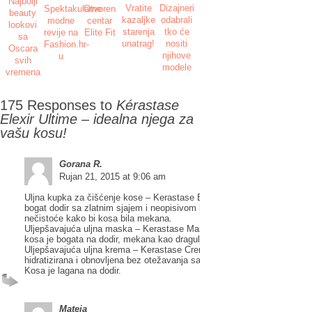
Najbolji
Vratite
Dizajneri
Spektakularne
Otvoren
beauty
kazaljke
odabrali
modne
centar
lookovi
starenja
tko će
revije na
Elite Fit
sa
unatrag!
nositi
Fashion.hr-
Oscara
njihove
u
svih
modele
vremena
175 Responses to
Kérastase
Elexir Ultime – idealna njega za
vašu kosu!
Gorana R.
Rujan 21, 2015 at 9:06 am
Uljna kupka za čišćenje kose – Kerastase Bain Elixir Ultime – Kosa do
bogat dodir sa zlatnim sjajem i neopisivom lakoćom. Otklanja i nježno č
nečistoće kako bi kosa bila mekana.
Uljepšavajuća uljna maska – Kerastase Masque Elixir Ultime – Oboga
kosa je bogata na dodir, mekana kao dragulj, ispunjena sa zlatnim sjaj
Uljepšavajuća uljna krema – Kerastase Creme Fine Elixir Ultime – Kosa
hidratizirana i obnovljena bez otežavanja sa prirodnim sjajem i zaštitom
Kosa je lagana na dodir.
Mateja