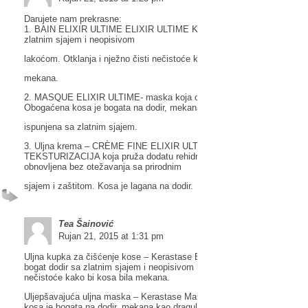
Darujete nam prekrasne:
1. BAIN ELIXIR ULTIME ELIXIR ULTIME Kosa dobiva bogat dodir sa
zlatnim sjajem i neopisivom
lakoćom. Otklanja i nježno čisti nečistoće kako bi kosa bila
mekana.
2. MASQUE ELIXIR ULTIME- maska koja obnavlja, regenerira i hrani k
Obogaćena kosa je bogata na dodir, mekana kao dragulj,
ispunjena sa zlatnim sjajem.
3. Uljna krema – CRÈME FINE ELIXIR ULTIME ELIXIR ULTIME
TEKSTURIZACIJA koja pruža dodatu rehidrataciju . Kosa je hidratiziran
obnovljena bez otežavanja sa prirodnim
sjajem i zaštitom. Kosa je lagana na dodir.
Tea Šainović
Rujan 21, 2015 at 1:31 pm
Uljna kupka za čišćenje kose – Kerastase Bain Elixir Ultime – Kosa do
bogat dodir sa zlatnim sjajem i neopisivom lakoćom. Otklanja i nježno č
nečistoće kako bi kosa bila mekana.
Uljepšavajuća uljna maska – Kerastase Masque Elixir Ultime – Oboga
kosa je bogata na dodir, mekana kao dragulj, ispunjena sa zlatnim sjaj