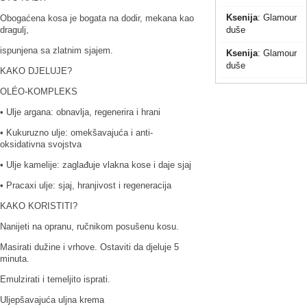
Ksenija
:
Glamour
Obogaćena kosa je bogata na dodir, mekana kao
dragulj,
duše
ispunjena sa zlatnim sjajem.
Ksenija
:
Glamour
duše
KAKO DJELUJE?
OLÉO-KOMPLEKS
• Ulje argana: obnavlja, regenerira i hrani
• Kukuruzno ulje: omekšavajuća i anti-
oksidativna svojstva
• Ulje kamelije: zaglađuje vlakna kose i daje sjaj
• Pracaxi ulje: sjaj, hranjivost i regeneracija
KAKO KORISTITI?
Nanijeti na opranu, ručnikom posušenu kosu.
Masirati dužine i vrhove. Ostaviti da djeluje 5
minuta.
Emulzirati i temeljito isprati.
Uljepšavajuća uljna krema