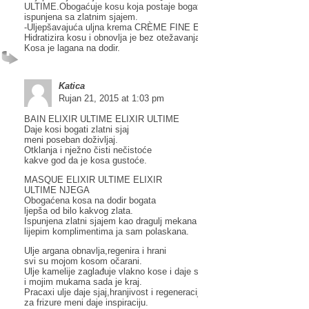
ULTIME.Obogaćuje kosu koja postaje bogata na dodir, mekana kao drag
ispunjena sa zlatnim sjajem.
-Uljepšavajuća uljna krema CRÈME FINE ELIXIR ULTIME ELIXIR ULT
Hidratizira kosu i obnovlja je bez otežavanja, dajejoj prirodni sjaj i zašti
Kosa je lagana na dodir.
Katica
Rujan 21, 2015 at 1:03 pm
BAIN ELIXIR ULTIME ELIXIR ULTIME
Daje kosi bogati zlatni sjaj
meni poseban doživljaj.
Otklanja i nježno čisti nečistoće
kakve god da je kosa gustoće.
MASQUE ELIXIR ULTIME ELIXIR
ULTIME NJEGA
Obogaćena kosa na dodir bogata
ljepša od bilo kakvog zlata.
Ispunjena zlatni sjajem kao dragulj mekana
lijepim komplimentima ja sam polaskana.
Ulje argana obnavlja,regenira i hrani
svi su mojom kosom očarani.
Ulje kamelije zaglađuje vlakno kose i daje sjaj
i mojim mukama sada je kraj.
Pracaxi ulje daje sjaj,hranjivost i regeneraciju
za frizure meni daje inspiraciju.