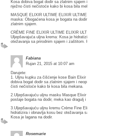
Kosa dobiva bogat dodir sa zlatnim sjajem i neopisivom lakoćom. Otkla
nježno čisti nečistoće kako bi kosa bila mekana.
MASQUE ELIXIR ULTIME ELIXIR ULTIME NJEGA – Uljepšavajuća ulj
maska: Obogaćena kosa je bogata na dodir, mekana kao dragulj, ispun
zlatnim sjajem.
CRÈME FINE ELIXIR ULTIME ELIXIR ULTIME TEKSTURIZACIJA –
Uljepšavajuća uljna krema: Kosa je hidratizirana i obnovljena bez
otežavanja sa prirodnim sjajem i zaštitom. Kosa je lagana na dodir.
Fabiana
Rujan 21, 2015 at 10:07 am
Darujete:
1. Uljnu kupku za čišćenje kose Bain Elixir Ultime Elixir Ultime kojom 
dobiva bogat dodir sa zlatnim sjajem i neopisivom lakoćom otklanja i n
čisti nečistoće kako bi kosa bila mekana.
2.Uljepšavajuću uljnu masku Masque Elixir Ultime Elixir Ultime kojom 
postaje bogata na dodir, meka kao dragulj i dobiva zlatni sjaj.
3.Uljepšavajuću uljnu kremu Créme Fine Elixir Ultime Elixir Ultime koja
hidratizira i obnavlja kosu bez otežavanja sa prirodnim sjajem i zaštito
Kosa je lagana na dodir.
Rosemarie