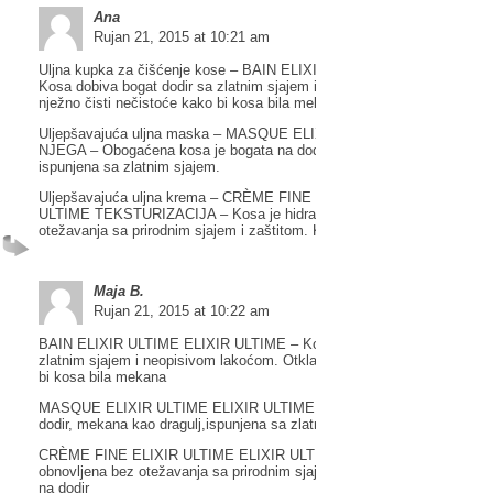
Ana
Rujan 21, 2015 at 10:21 am
Uljna kupka za čišćenje kose – BAIN ELIXIR ULTIME ELIXIR ULTIME
Kosa dobiva bogat dodir sa zlatnim sjajem i neopisivom lakoćom. Otkla
nježno čisti nečistoće kako bi kosa bila mekana.
Uljepšavajuća uljna maska – MASQUE ELIXIR ULTIME ELIXIR ULTI
NJEGA – Obogaćena kosa je bogata na dodir, mekana kao dragulj,
ispunjena sa zlatnim sjajem.
Uljepšavajuća uljna krema – CRÈME FINE ELIXIR ULTIME ELIXIR
ULTIME TEKSTURIZACIJA – Kosa je hidratizirana i obnovljena bez
otežavanja sa prirodnim sjajem i zaštitom. Kosa je lagana na dodir.
Maja B.
Rujan 21, 2015 at 10:22 am
BAIN ELIXIR ULTIME ELIXIR ULTIME – Kosa dobiva bogat dodir sa
zlatnim sjajem i neopisivom lakoćom. Otklanja i nježno čisti nečistoće
bi kosa bila mekana
MASQUE ELIXIR ULTIME ELIXIR ULTIME – Obogaćena kosa je bogat
dodir, mekana kao dragulj,ispunjena sa zlatnim sjajem
CRÈME FINE ELIXIR ULTIME ELIXIR ULTIME – Kosa je hidratizirana 
obnovljena bez otežavanja sa prirodnim sjajem i zaštitom. Kosa je lag
na dodir