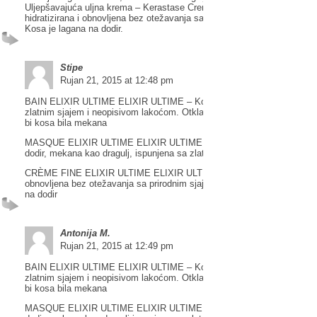
Uljepšavajuća uljna krema – Kerastase Creme Fine Elixir Ultime – Kosa
hidratizirana i obnovljena bez otežavanja sa prirodnim sjajem i zaštitom
Kosa je lagana na dodir.
Stipe
Rujan 21, 2015 at 12:48 pm
BAIN ELIXIR ULTIME ELIXIR ULTIME – Kosa dobiva bogat dodir sa
zlatnim sjajem i neopisivom lakoćom. Otklanja i nježno čisti nečistoće
bi kosa bila mekana
MASQUE ELIXIR ULTIME ELIXIR ULTIME – Obogaćena kosa je bogat
dodir, mekana kao dragulj, ispunjena sa zlatnim sjajem
CRÈME FINE ELIXIR ULTIME ELIXIR ULTIME – Kosa je hidratizirana 
obnovljena bez otežavanja sa prirodnim sjajem i zaštitom. Kosa je lag
na dodir
Antonija M.
Rujan 21, 2015 at 12:49 pm
BAIN ELIXIR ULTIME ELIXIR ULTIME – Kosa dobiva bogat dodir sa
zlatnim sjajem i neopisivom lakoćom. Otklanja i nježno čisti nečistoće
bi kosa bila mekana
MASQUE ELIXIR ULTIME ELIXIR ULTIME – Obogaćena kosa je bogat