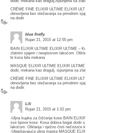
dodir, mekana kao dragulj,ispunjena sa zlatnim sjajem
CRÈME FINE ELIXIR ULTIME ELIXIR ULTIME – Kosa je hidratizirana 
obnovljena bez otežavanja sa prirodnim sjajem i zaštitom. Kosa je lag
na dodir
blue firefly
Rujan 21, 2015 at 12:55 pm
BAIN ELIXIR ULTIME ELIXIR ULTIME – Kosa dobiva bogat dodir sa
zlatnim sjajem i neopisivom lakoćom. Otklanja i nježno čisti nečistoće
bi kosa bila mekana
MASQUE ELIXIR ULTIME ELIXIR ULTIME – Obogaćena kosa je bogat
dodir, mekana kao dragulj, ispunjena sa zlatnim sjajem
CRÈME FINE ELIXIR ULTIME ELIXIR ULTIME – Kosa je hidratizirana 
obnovljena bez otežavanja sa prirodnim sjajem i zaštitom. Kosa je lag
na dodir.
Lili
Rujan 21, 2015 at 1:02 pm
-Uljna kupka za čišćenje kose BAIN ELIXIR ULTIME ELIXIR ULTIME 
sve tipove kose. Kosa dobiva bogat dodir sa zlatnim sjajem i neopisiv
lakoćom. Otklanja i nježno čisti nečistoće kako bi kosa bila mekana.
-Uljepšavajuća uljna maska MASQUE ELIXIR ULTIME ELIXIR