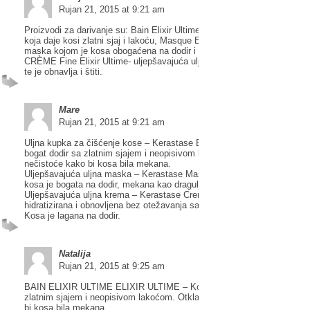
Rujan 21, 2015 at 9:21 am
Proizvodi za darivanje su: Bain Elixir Ultime- uljna kupka za čišćenje k
koja daje kosi zlatni sjaj i lakoću, Masque Elixir Ultime- uljepšavajuća u
maska kojom je kosa obogaćena na dodir i ispunjena zlatnim sjajem te
CRÈME Fine Elixir Ultime- uljepšavajuća uljna krema koja hidratizira k
te je obnavlja i štiti.
Mare
Rujan 21, 2015 at 9:21 am
Uljna kupka za čišćenje kose – Kerastase Bain Elixir Ultime – Kosa do
bogat dodir sa zlatnim sjajem i neopisivom lakoćom. Otklanja i nježno č
nečistoće kako bi kosa bila mekana.
Uljepšavajuća uljna maska – Kerastase Masque Elixir Ultime – Oboga
kosa je bogata na dodir, mekana kao dragulj, ispunjena sa zlatnim sjaj
Uljepšavajuća uljna krema – Kerastase Creme Fine Elixir Ultime – Kosa
hidratizirana i obnovljena bez otežavanja sa prirodnim sjajem i zaštitom
Kosa je lagana na dodir.
Natalija
Rujan 21, 2015 at 9:25 am
BAIN ELIXIR ULTIME ELIXIR ULTIME – Kosa dobiva bogat dodir sa
zlatnim sjajem i neopisivom lakoćom. Otklanja i nježno čisti nečistoće
bi kosa bila mekana