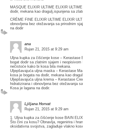
MASQUE ELIXIR ULTIME ELIXIR ULTIME – Obogaćena kosa je bogat
dodir, mekana kao dragulj,ispunjena sa zlatnim sjajem
CRÈME FINE ELIXIR ULTIME ELIXIR ULTIME – Kosa je hidratizirana 
obnovljena bez otežavanja sa prirodnim sjajem i zaštitom. Kosa je lag
na dodir
ana
Rujan 21, 2015 at 9:29 am
Uljna kupka za čišćenje kose – Kerastase Bain Elixir Ultime – Kosa do
bogat dodir sa zlatnim sjajem i neopisivom lakoćom. Otklanja i nježno č
nečistoće kako bi kosa bila mekana.
Uljepšavajuća uljna maska – Kerastase Masque Elixir Ultime – Oboga
kosa je bogata na dodir, mekana kao dragulj, ispunjena sa zlatnim sjaj
Uljepšavajuća uljna krema – Kerastase Creme Fine Elixir Ultime – Kosa
hidratizirana i obnovljena bez otežavanja sa prirodnim sjajem i zaštitom
Kosa je lagana na dodir.
Ljiljana Horvat
Rujan 21, 2015 at 9:29 am
1. Uljna kupka za čišćenje kose BAIN ELIXIR ULTIME ELIXIR ULTIME
Što čini za kosu? Obnavlja, regenirira i hrani ima omekšavajuća i anti-
oksidativna svojstva, zaglađuje vlakno kose i daje joj sjaj.