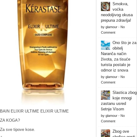
Smokva,
voćka
neodoljivog okusa
prepuna zdravlja!
by
glamour
-
No
Comment
Ono što je za
obitelj
Naranča način
života, za tisuće
turista postalo je
odmor iz snova
by
glamour
-
No
Comment
Slastica zbog
koje mnogi
zastanu usred
šetnje Visom
BAIN ELIXIR ULTIME ELIXIR ULTIME
by
glamour
-
No
ZA KOGA?
Comment
Za sve tipove kose.
Zbog ove
chefice gosti