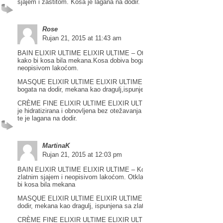
sjajem i zaštitom. Kosa je lagana na dodir.
Rose
Rujan 21, 2015 at 11:43 am
BAIN ELIXIR ULTIME ELIXIR ULTIME – Otklanja i nježno čisti nečisto
kako bi kosa bila mekana.Kosa dobiva bogat dodir sa zlatnim sjajem i
neopisivom lakoćom.
MASQUE ELIXIR ULTIME ELIXIR ULTIME NJEGA – Obogaćena kosa 
bogata na dodir, mekana kao dragulj,ispunjena sa zlatnim sjajem.
CRÈME FINE ELIXIR ULTIME ELIXIR ULTIME TEKSTURIZACIJA – K
je hidratizirana i obnovljena bez otežavanja sa prirodnim sjajem i zašti
te je lagana na dodir.
MartinaK
Rujan 21, 2015 at 12:03 pm
BAIN ELIXIR ULTIME ELIXIR ULTIME – Kosa dobiva bogat dodir sa
zlatnim sjajem i neopisivom lakoćom. Otklanja i nježno čisti nečistoće
bi kosa bila mekana
MASQUE ELIXIR ULTIME ELIXIR ULTIME – Obogaćena kosa je bogat
dodir, mekana kao dragulj, ispunjena sa zlatnim sjajem
CRÈME FINE ELIXIR ULTIME ELIXIR ULTIME – Kosa je hidratizirana 