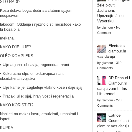
ŠTO RADI?
žele ploviti
Kosa dobiva bogat dodir sa zlatnim sjajem i
Jadranom.
neopisivom
Upoznajte Juliu
Vysotsku
lakoćom. Otklanja i nježno čisti nečistoće kako
by
glamour
-
No
bi kosa bila
Comment
mekana.
Electrolux i
KAKO DJELUJE?
glamour.hr
OLÉO-KOMPLEKS
vas daruju
by
glamour
-
319
• Ulje argana: obnavlja, regenerira i hrani
Comments
• Kukuruzno ulje: omekšavajuća i anti-
DR Renaud i
oksidativna svojstva
Glamour.hr
• Ulje kamelije: zaglađuje vlakno kose i daje sjaj
daruju vam tri Iris
Lift kreme!
• Pracaxi ulje: sjaj, hranjivost i regeneracija
by
glamour
-
278
KAKO KORISTITI?
Comments
Nanijeti na mokru kosu, emulzirati, umasirati i
Catrice
isprati.
Cosmetics i
glam.hr vas daruju
KUPKA