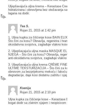
Uljepšavajuća uljna krema – Kerastase Creme Fine Elixir Ultime – Kosa
hidratizirana i obnovljena bez otežavanja sa prirodnim sjajem i zaštitom
lagana na dodir.
Tea S.
Rujan 21, 2015 at 1:42 pm
1. Uljna kupka za čišćenje kose BAIN ELIXIR ULTIME ELIXIR ULTIME
Što čini za kosu? Obnavlja, regenirira i hrani ima omekšavajuća i anti-
oksidativna svojstva, zaglađuje vlakno kose i daje joj sjaj.
2. Uljepšavajuća uljna maska MASQUE ELIXIR ULTIME ELIXIR ULTI
NJEGA – Što čini za kosu? Obnavlja, regenirira i hrani ima omekšavaju
anti-oksidativna svojstva, zaglađuje vlakno kose i daje joj sjaj.
3. Uljepšavajuća uljna krema CRÈME FINE ELIXIR ULTIME ELIXIR
ULTIME TEKSTURIZACIJA – Što čini za kosu? Duboko hidratizira kos
obnovom za bezprijekornu mekoću i lakoću na dodir, smanjuje rizik fot
degradacije, daje kosi dodatnu zaštitu i sjaj.
Ksenija
Rujan 21, 2015 at 2:10 pm
Uljna kupka za čišćenje kose – Kerastase Bain Elixir Ultime – Kosa do
bogat dodir sa zlatnim sjajem i neopisivom lakoćom. Otklanja i nježno č