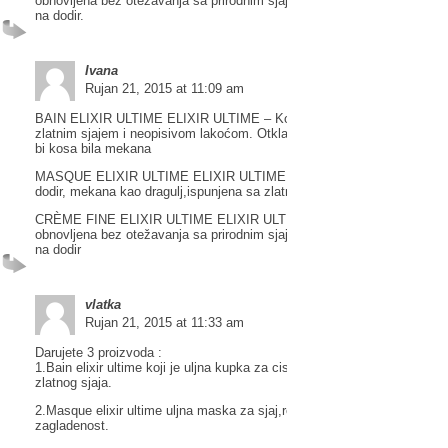
obnovljena bez otežavanja sa prirodnim sjajem i zaštitom. Kosa je lag
na dodir.
Ivana
Rujan 21, 2015 at 11:09 am
BAIN ELIXIR ULTIME ELIXIR ULTIME – Kosa dobiva bogat dodir sa
zlatnim sjajem i neopisivom lakoćom. Otklanja i nježno čisti nečistoće
bi kosa bila mekana
MASQUE ELIXIR ULTIME ELIXIR ULTIME – Obogaćena kosa je bogat
dodir, mekana kao dragulj,ispunjena sa zlatnim sjajem
CRÈME FINE ELIXIR ULTIME ELIXIR ULTIME – Kosa je hidratizirana 
obnovljena bez otežavanja sa prirodnim sjajem i zaštitom. Kosa je lag
na dodir
vlatka
Rujan 21, 2015 at 11:33 am
Darujete 3 proizvoda :
1.Bain elixir ultime koji je uljna kupka za ciscenje kose,kosa ce biti me
zlatnog sjaja.
2.Masque elixir ultime uljna maska za sjaj,regeneraciju,mekost i
zagladenost.