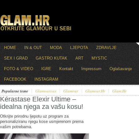
HOME
IN & OUT
MODA
LJEPOTA
ZDRAVLJE
SEX I GRAD
GASTRO KUTAK
ART
MYSTIC
FOTO & VIDEO
IGRE
Kontakt
Impressum
Oglašavanje
FACEBOOK
INSTAGRAM
Popularne teme
Glamourous
Glamour
Glamour.hr
Glam.hr
Kérastase Elexir Ultime –
idealna njega za vašu kosu!
Otkrijte prirodnu ljepotu uz program za
personaliziranu njegu kose usmjerenom prema
vašim potrebama.