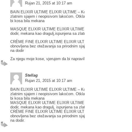
Rujan 21, 2015 at 10:17 am
BAIN ELIXIR ULTIME ELIXIR ULTIME – Kosa dobiva bogat dodir sa
zlatnim sjajem i neopisivom lakoćom. Otklanja i nježno čisti nečistoće
bi kosa bila mekana
MASQUE ELIXIR ULTIME ELIXIR ULTIME – Obogaćena kosa je bogat
dodir, mekana kao dragulj,ispunjena sa zlatnim sjajem
CRÈME FINE ELIXIR ULTIME ELIXIR ULTIME – Kosa je hidratizirana 
obnovljena bez otežavanja sa prirodnim sjajem i zaštitom. Kosa je lag
na dodir
Za njegu moje kose, vjerujem da bi napravili ČUDA
Stellag
Rujan 21, 2015 at 10:17 am
BAIN ELIXIR ULTIME ELIXIR ULTIME – Kosa dobiva bogat dodir sa
zlatnim sjajem i neopisivom lakoćom. Otklanja i nježno čisti nečistoće
bi kosa bila mekana
MASQUE ELIXIR ULTIME ELIXIR ULTIME – Obogaćena kosa je bogat
dodir, mekana kao dragulj, ispunjena sa zlatnim sjajem
CRÈME FINE ELIXIR ULTIME ELIXIR ULTIME – Kosa je hidratizirana 
obnovljena bez otežavanja sa prirodnim sjajem i zaštitom. Kosa je lag
na dodir.