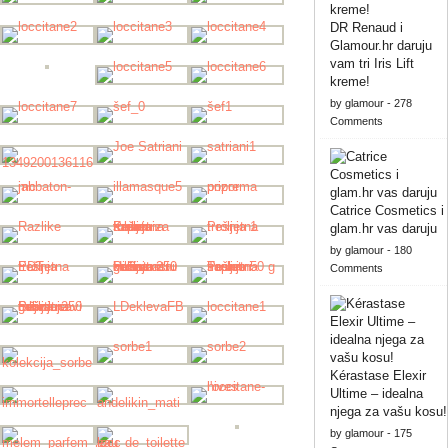
DR Renaud i
Glamour.hr daruju
vam tri Iris Lift
kreme!
by
glamour
-
278
Comments
Catrice Cosmetics i
glam.hr vas daruju
by
glamour
-
180
Comments
Kérastase Elexir
Ultime – idealna
njega za vašu kosu!
by
glamour
-
175