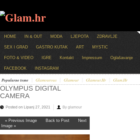
HOME
IN & OUT
MODA
LJEPOTA
ZDRAVLJE
SEX I GRAD
GASTRO KUTAK
ART
MYSTIC
FOTO & VIDEO
IGRE
Kontakt
Impressum
Oglašavanje
FACEBOOK
INSTAGRAM
Popularne teme
Glamourous
Glamour
Glamour.hr
Glam.hr
OLYMPUS DIGITAL
CAMERA
Posted on Lipanj 27, 2021
By glamour
« Previous Image
Back to Post
Next
Image »