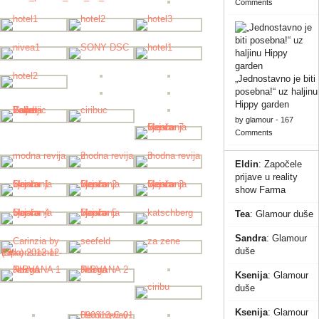
Comments
„Jednostavno je biti
posebna!“ uz haljinu
Hippy garden
by
glamour
-
167
Comments
Eldin
:
Započele
prijave u reality
show Farma
Tea
:
Glamour duše
Sandra
:
Glamour
duše
Ksenija
:
Glamour
duše
Ksenija
:
Glamour