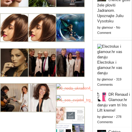
žele ploviti
Jadranom.
Upoznajte Juliu
Vysotsku
by
glamour
-
No
Comment
Electrolux i
glamour.hr vas
daruju
by
glamour
-
319
Comments
DR Renaud i
Glamour.hr
daruju vam tri Iris
Lift kreme!
by
glamour
-
278
Comments
Catrice