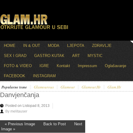
HOME
IN & OUT
MODA
LJEPOTA
ZDRAVLJE
SEX I GRAD
GASTRO KUTAK
ART
MYSTIC
FOTO & VIDEO
IGRE
Kontakt
Impressum
Oglašavanje
FACEBOOK
INSTAGRAM
Popularne teme
Glamourous
Glamour
Glamour.hr
Glam.hr
Danvjenčanja
Posted on Listopad 8, 2013
By melitauser
« Previous Image
Back to Post
Next
Image »