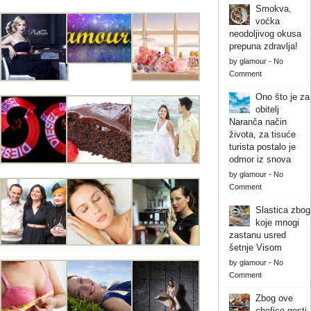
Smokva,
voćka
neodoljivog okusa
prepuna zdravlja!
by
glamour
-
No
Comment
Ono što je za
obitelj
Naranča način
života, za tisuće
turista postalo je
odmor iz snova
by
glamour
-
No
Comment
Slastica zbog
koje mnogi
zastanu usred
šetnje Visom
by
glamour
-
No
Comment
Zbog ove
chefice gosti