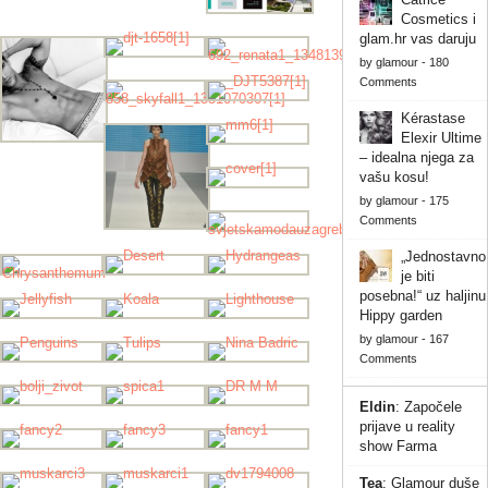
Cosmetics i
glam.hr vas daruju
by
glamour
-
180
Comments
Kérastase
Elexir Ultime
– idealna njega za
vašu kosu!
by
glamour
-
175
Comments
„Jednostavno
je biti
posebna!“ uz haljinu
Hippy garden
by
glamour
-
167
Comments
Eldin
:
Započele
prijave u reality
show Farma
Tea
:
Glamour duše