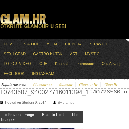
HOME
IN & OUT
MODA
LJEPOTA
ZDRAVLJE
SEX I GRAD
GASTRO KUTAK
ART
MYSTIC
FOTO & VIDEO
IGRE
Kontakt
Impressum
Oglašavanje
FACEBOOK
INSTAGRAM
Popularne teme
Glamourous
Glamour
Glamour.hr
Glam.hr
10743607_940027716011394_1340726566_n
Posted on Studeni 9, 2014
By glamour
« Previous Image
Back to Post
Next
Image »