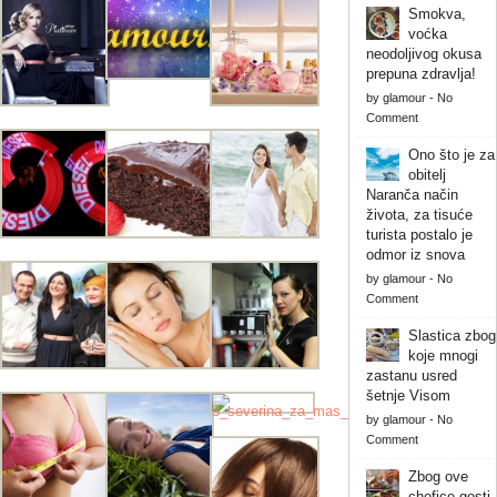
Smokva,
voćka
neodoljivog okusa
prepuna zdravlja!
by
glamour
-
No
Comment
Ono što je za
obitelj
Naranča način
života, za tisuće
turista postalo je
odmor iz snova
by
glamour
-
No
Comment
Slastica zbog
koje mnogi
zastanu usred
šetnje Visom
by
glamour
-
No
Comment
Zbog ove
chefice gosti