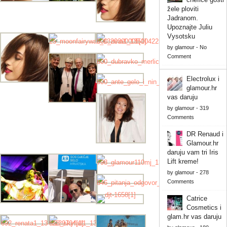
žele ploviti
Jadranom.
Upoznajte Juliu
Vysotsku
by
glamour
-
No
Comment
Electrolux i
glamour.hr
vas daruju
by
glamour
-
319
Comments
DR Renaud i
Glamour.hr
daruju vam tri Iris
Lift kreme!
by
glamour
-
278
Comments
Catrice
Cosmetics i
glam.hr vas daruju