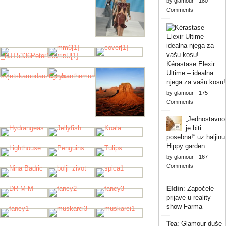
by
glamour
-
180
Comments
Kérastase Elexir
Ultime – idealna
njega za vašu kosu!
by
glamour
-
175
Comments
„Jednostavno
je biti
posebna!“ uz haljinu
Hippy garden
by
glamour
-
167
Comments
Eldin
:
Započele
prijave u reality
show Farma
Tea
:
Glamour duše