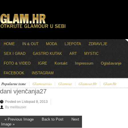
HOME
IN & OUT
MODA
LJEPOTA
ZDRAVLJE
SEX I GRAD
GASTRO KUTAK
ART
MYSTIC
FOTO & VIDEO
IGRE
Kontakt
Impressum
Oglašavanje
FACEBOOK
INSTAGRAM
Popularne teme
Glamourous
Glamour
Glamour.hr
Glam.hr
dani vjenčanja27
Posted on Listopad 8, 2013
By melitauser
« Previous Image
Back to Post
Next
Image »