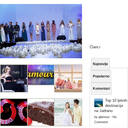
Članci
Najnovije
Popularno
Komentari
Top 10 ljetnih
destinacija
na Jadranu
by
glamour
-
No
Comment