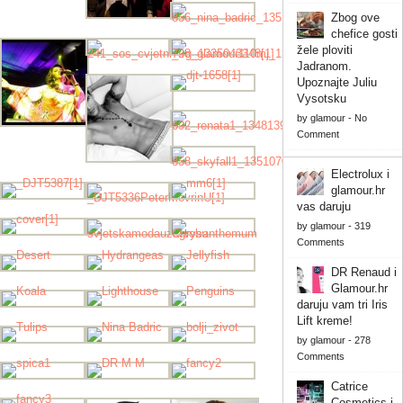
Zbog ove
chefice gosti
žele ploviti
Jadranom.
Upoznajte Juliu
Vysotsku
by
glamour
-
No
Comment
Electrolux i
glamour.hr
vas daruju
by
glamour
-
319
Comments
DR Renaud i
Glamour.hr
daruju vam tri Iris
Lift kreme!
by
glamour
-
278
Comments
Catrice
Cosmetics i