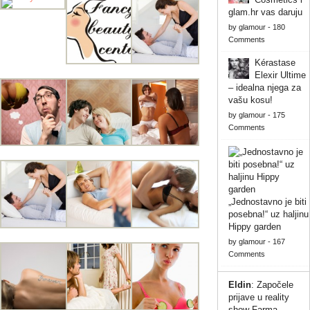
glam.hr vas daruju
by
glamour
-
180
Comments
Kérastase
Elexir Ultime
– idealna njega za
vašu kosu!
by
glamour
-
175
Comments
„Jednostavno je biti
posebna!“ uz haljinu
Hippy garden
by
glamour
-
167
Comments
Eldin
:
Započele
prijave u reality
show Farma