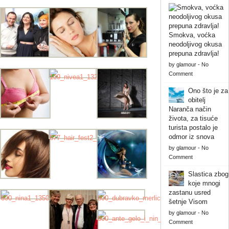
Smokva, voćka
neodoljivog okusa
prepuna zdravlja!
by
glamour
-
No
Comment
Ono što je za
obitelj
Naranča način
života, za tisuće
turista postalo je
odmor iz snova
by
glamour
-
No
Comment
Slastica zbog
koje mnogi
zastanu usred
šetnje Visom
by
glamour
-
No
Comment