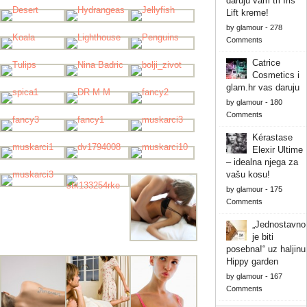
daruju vam tri Iris
Lift kreme!
by
glamour
-
278
Comments
Catrice
Cosmetics i
glam.hr vas daruju
by
glamour
-
180
Comments
Kérastase
Elexir Ultime
– idealna njega za
vašu kosu!
by
glamour
-
175
Comments
„Jednostavno
je biti
posebna!“ uz haljinu
Hippy garden
by
glamour
-
167
Comments