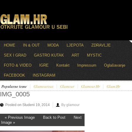
HOME
IN & OUT
MODA
LJEPOTA
ZDRAVLJE
SEX I GRAD
GASTRO KUTAK
ART
MYSTIC
FOTO & VIDEO
IGRE
Kontakt
Impressum
Oglašavanje
FACEBOOK
INSTAGRAM
Popularne teme
Glamourous
Glamour
Glamour.hr
Glam.hr
IMG_0005
Posted on Studeni 19, 2014
By glamour
« Previous Image
Back to Post
Next
Image »