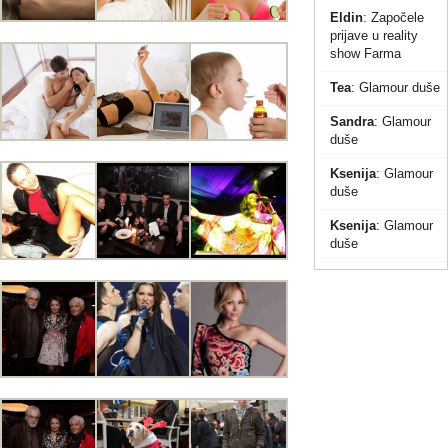
Eldin
:
Započele
prijave u reality
show Farma
Tea
:
Glamour duše
Sandra
:
Glamour
duše
Ksenija
:
Glamour
duše
Ksenija
:
Glamour
duše