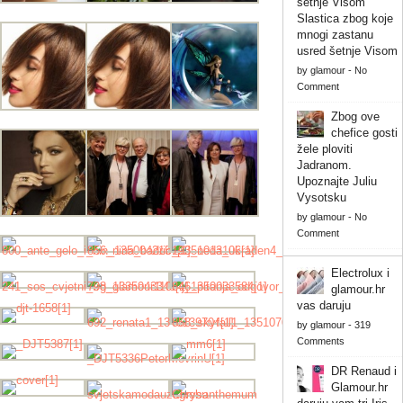
Slastica zbog koje
mnogi zastanu
usred šetnje Visom
by
glamour
-
No
Comment
Zbog ove
chefice gosti
žele ploviti
Jadranom.
Upoznajte Juliu
Vysotsku
by
glamour
-
No
Comment
Electrolux i
glamour.hr
vas daruju
by
glamour
-
319
Comments
DR Renaud i
Glamour.hr