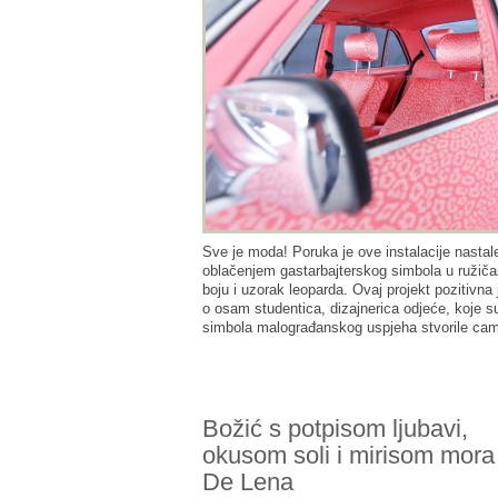
Sve je moda! Poruka je ove instalacije nastal
oblačenjem gastarbajterskog simbola u ružiča
boju i uzorak leoparda. Ovaj projekt pozitivna 
o osam studentica, dizajnerica odjeće, koje s
simbola malograđanskog uspjeha stvorile c
Božić s potpisom ljubavi,
okusom soli i mirisom mora
De Lena