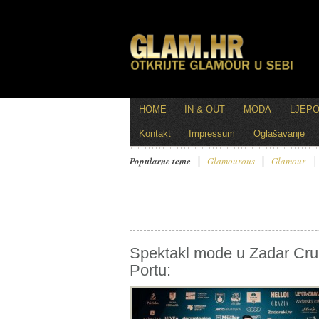
HOME
IN & OUT
MODA
LJEP
Kontakt
Impressum
Oglašavanje
Popularne teme
Glamourous
Glamour
Spektakl mode u Zadar Cru
Portu: