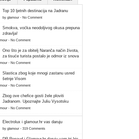
Top 10 ljetnih destinacija na Jadranu
by
glamour
-
No Comment
Smokva, voćka neodoljivog okusa prepuna
zdravlja!
amour
-
No Comment
Ono što je za obitelj Naranča način života,
za tisuće turista postalo je odmor iz snova
amour
-
No Comment
Slastica zbog koje mnogi zastanu usred
šetnje Visom
amour
-
No Comment
Zbog ove chefice gosti žele ploviti
Jadranom. Upoznajte Juliu Vysotsku
amour
-
No Comment
Electrolux i glamour.hr vas daruju
by
glamour
-
319 Comments
DR Renaud i Glamour.hr daruju vam tri Iris