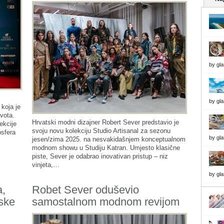
by
gl
by
gl
koja je
ivota.
Hrvatski modni dizajner Robert Sever predstavio je
ekcije
svoju novu kolekciju Studio Artisanal za sezonu
osfera
by
gl
jesen/zima 2025. na nesvakidašnjem konceptualnom
modnom showu u Studiju Katran. Umjesto klasične
piste, Sever je odabrao inovativan pristup – niz
vinjeta,…
by
gl
a,
Robet Sever oduševio
tske
samostalnom modnom revijom