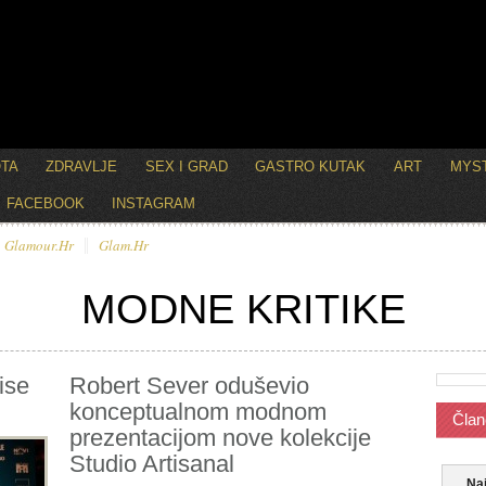
OTA
ZDRAVLJE
SEX I GRAD
GASTRO KUTAK
ART
MYST
FACEBOOK
INSTAGRAM
Glamour.hr
Glam.hr
MODNE KRITIKE
ise
Robert Sever oduševio
konceptualnom modnom
Član
prezentacijom nove kolekcije
Studio Artisanal
Naj