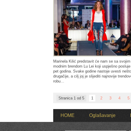
Marinela Kilić predstavit će nam se sa svojim
modnim brendom Lu Lei koji uspješno posluje
pet godina. Svake godine nastoje uvesti nešto
drugačije, a cilj joj je slijediti najnovije trendov
robu…
Stranica 1 od 5
1
2
3
4
5
HOME
Oglašavanje