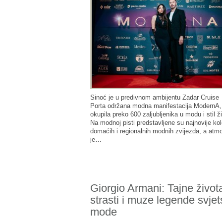
Sinoć je u predivnom ambijentu Zadar Cruise
Porta održana modna manifestacija ModernA, 
okupila preko 600 zaljubljenika u modu i stil ž
Na modnoj pisti predstavljene su najnovije kol
domaćih i regionalnih modnih zvijezda, a atm
je…
Giorgio Armani: Tajne život
strasti i muze legende svje
mode