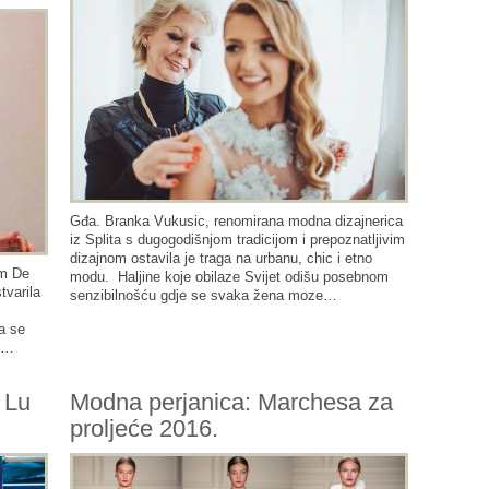
Gđa. Branka Vukusic, renomirana modna dizajnerica
iz Splita s dugogodišnjom tradicijom i prepoznatljivim
dizajnom ostavila je traga na urbanu, chic i etno
om De
modu. Haljine koje obilaze Svijet odišu posebnom
tvarila
senzibilnošću gdje se svaka žena moze…
a se
re…
 Lu
Modna perjanica: Marchesa za
proljeće 2016.