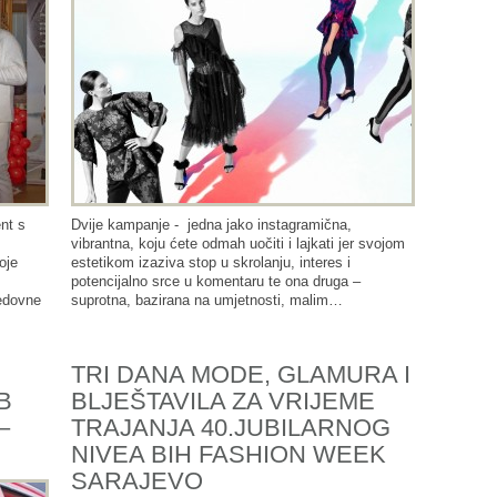
ent s
Dvije kampanje - jedna jako instagramična,
vibrantna, koju ćete odmah uočiti i lajkati jer svojom
oje
estetikom izaziva stop u skrolanju, interes i
potencijalno srce u komentaru te ona druga –
edovne
suprotna, bazirana na umjetnosti, malim…
TRI DANA MODE, GLAMURA I
B
BLJEŠTAVILA ZA VRIJEME
–
TRAJANJA 40.JUBILARNOG
NIVEA BIH FASHION WEEK
SARAJEVO