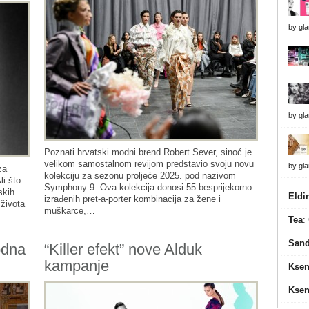
by
gl
by
gl
Poznati hrvatski modni brend Robert Sever, sinoć je
velikom samostalnom revijom predstavio svoju novu
by
gl
za
kolekciju za sezonu proljeće 2025. pod nazivom
li što
Symphony 9. Ova kolekcija donosi 55 besprijekorno
skih
Eldi
izrađenih pret-a-porter kombinacija za žene i
 života
muškarce,…
Tea
:
Sand
odna
“Killer efekt” nove Alduk
kampanje
Ksen
Ksen