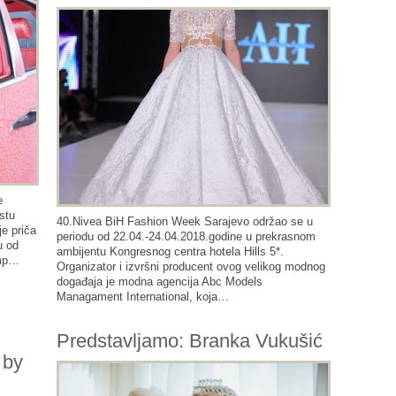
e
stu
40.Nivea BiH Fashion Week Sarajevo održao se u
je priča
periodu od 22.04.-24.04.2018.godine u prekrasnom
u od
ambijentu Kongresnog centra hotela Hills 5*.
amp…
Organizator i izvršni producent ovog velikog modnog
događaja je modna agencija Abc Models
Managament International, koja…
Predstavljamo: Branka Vukušić
 by