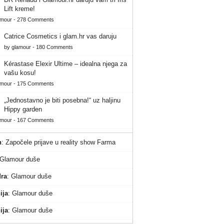
Lift kreme!
amour
-
278 Comments
Catrice Cosmetics i glam.hr vas daruju
by
glamour
-
180 Comments
Kérastase Elexir Ultime – idealna njega za
vašu kosu!
amour
-
175 Comments
„Jednostavno je biti posebna!“ uz haljinu
Hippy garden
amour
-
167 Comments
n
:
Započele prijave u reality show Farma
Glamour duše
ra
:
Glamour duše
ija
:
Glamour duše
ija
:
Glamour duše