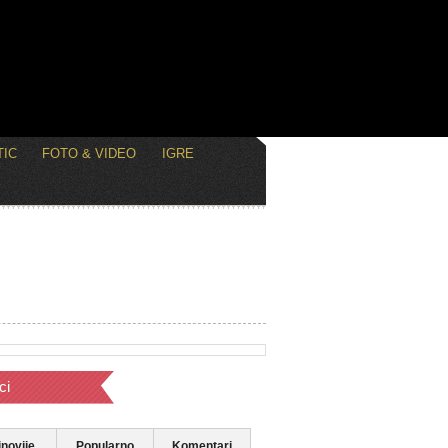
IC
FOTO & VIDEO
IGRE
ci
novije
Popularno
Komentari