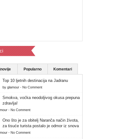
ci
novije
Popularno
Komentari
Top 10 ljetnih destinacija na Jadranu
by
glamour
-
No Comment
Smokva, voćka neodoljivog okusa prepuna
zdravlja!
amour
-
No Comment
Ono što je za obitelj Naranča način života,
za tisuće turista postalo je odmor iz snova
amour
-
No Comment