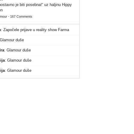
ostavno je biti posebna!“ uz haljinu Hippy
en
amour
-
167 Comments
n
:
Započele prijave u reality show Farma
Glamour duše
ra
:
Glamour duše
ija
:
Glamour duše
ija
:
Glamour duše