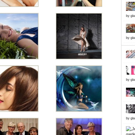
by
gl
by
gl
by
gl
by
gl