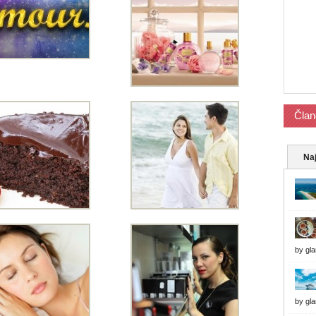
Član
Naj
by
gl
by
gl