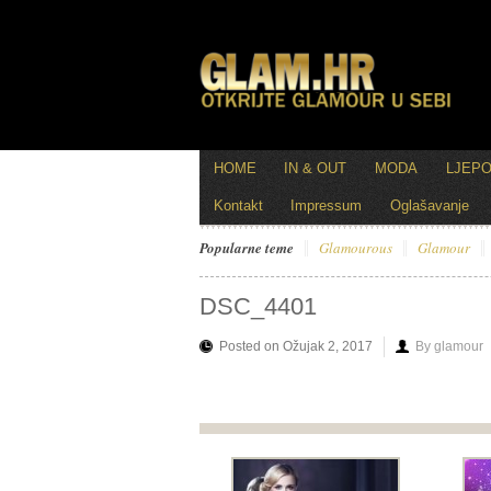
HOME
IN & OUT
MODA
LJEP
Kontakt
Impressum
Oglašavanje
Popularne teme
Glamourous
Glamour
DSC_4401
Posted on Ožujak 2, 2017
By glamour