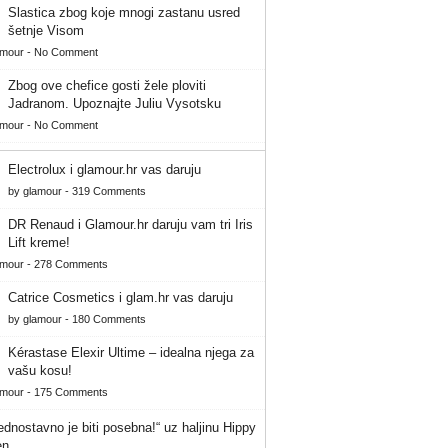
Slastica zbog koje mnogi zastanu usred
šetnje Visom
amour
-
No Comment
Zbog ove chefice gosti žele ploviti
Jadranom. Upoznajte Juliu Vysotsku
amour
-
No Comment
Electrolux i glamour.hr vas daruju
by
glamour
-
319 Comments
DR Renaud i Glamour.hr daruju vam tri Iris
Lift kreme!
amour
-
278 Comments
Catrice Cosmetics i glam.hr vas daruju
by
glamour
-
180 Comments
Kérastase Elexir Ultime – idealna njega za
vašu kosu!
amour
-
175 Comments