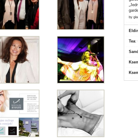
„Jedn
gard
by
gl
Eldi
Tea
:
Sand
Ksen
Ksen