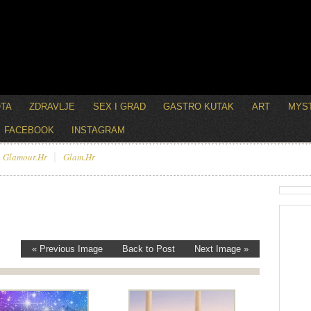
OTA
ZDRAVLJE
SEX I GRAD
GASTRO KUTAK
ART
MYST
FACEBOOK
INSTAGRAM
Glamour.hr
Glam.hr
« Previous Image
Back to Post
Next Image »