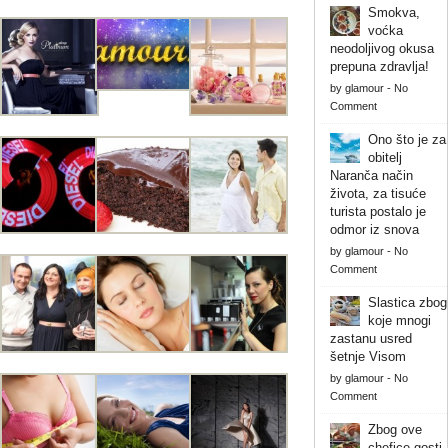
Smokva,
voćka
neodoljivog okusa
prepuna zdravlja!
by
glamour
-
No
Comment
Ono što je za
obitelj
Naranča način
života, za tisuće
turista postalo je
odmor iz snova
by
glamour
-
No
Comment
Slastica zbog
koje mnogi
zastanu usred
šetnje Visom
by
glamour
-
No
Comment
Zbog ove
chefice gosti