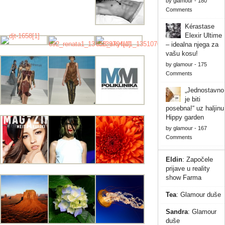
by
glamour
-
180
Comments
Kérastase
Elexir Ultime
– idealna njega za
vašu kosu!
by
glamour
-
175
Comments
„Jednostavno
je biti
posebna!“ uz haljinu
Hippy garden
by
glamour
-
167
Comments
Eldin
:
Započele
prijave u reality
show Farma
Tea
:
Glamour duše
Sandra
:
Glamour
duše