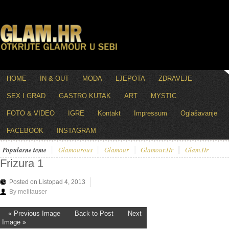
HOME
IN & OUT
MODA
LJEPOTA
ZDRAVLJE
SEX I GRAD
GASTRO KUTAK
ART
MYSTIC
FOTO & VIDEO
IGRE
Kontakt
Impressum
Oglašavanje
FACEBOOK
INSTAGRAM
Popularne teme
Glamourous
Glamour
Glamour.hr
Glam.hr
Frizura 1
Posted on Listopad 4, 2013
By melitauser
« Previous Image
Back to Post
Next
Image »