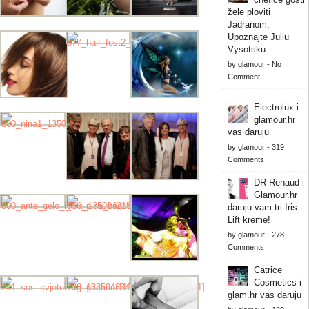
žele ploviti
Jadranom.
Upoznajte Juliu
Vysotsku
by
glamour
-
No
Comment
Electrolux i
glamour.hr
vas daruju
by
glamour
-
319
Comments
DR Renaud i
Glamour.hr
daruju vam tri Iris
Lift kreme!
by
glamour
-
278
Comments
Catrice
Cosmetics i
glam.hr vas daruju