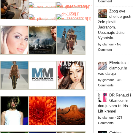
Comment
Zbog ove
chefice gosti
žele ploviti
Jadranom.
Upoznajte Juliu
Vysotsku
by
glamour
-
No
Comment
Electrolux i
glamour.hr
vas daruju
by
glamour
-
319
Comments
DR Renaud i
Glamour.hr
daruju vam tri Iris
Lift kreme!
by
glamour
-
278
Comments
Catrice