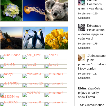
Cosmetics i
glam.hr vas daruju
by
glamour
-
180
Comments
Kérastase
Elexir Ultime
– idealna njega za
vašu kosu!
by
glamour
-
175
Comments
„Jednostavno
je biti
posebna!“ uz haljinu
Hippy garden
by
glamour
-
167
Comments
Eldin
:
Započele
prijave u reality
show Farma
Tea
:
Glamour duše