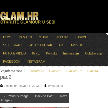
HOME
IN & OUT
MODA
LJEPOTA
ZDRAVLJE
SEX I GRAD
GASTRO KUTAK
ART
MYSTIC
FOTO & VIDEO
IGRE
Kontakt
Impressum
Oglašavanje
FACEBOOK
INSTAGRAM
Popularne teme
Glamourous
Glamour
Glamour.hr
Glam.hr
pac2
Posted on Travanj 6, 2013
By glamour
« Previous Image
Back to Post
Next
Image »