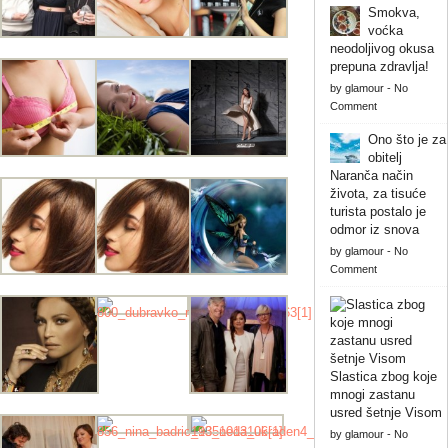
Smokva,
voćka
neodoljivog okusa
prepuna zdravlja!
by
glamour
-
No
Comment
Ono što je za
obitelj
Naranča način
života, za tisuće
turista postalo je
odmor iz snova
by
glamour
-
No
Comment
Slastica zbog koje
mnogi zastanu
usred šetnje Visom
by
glamour
-
No