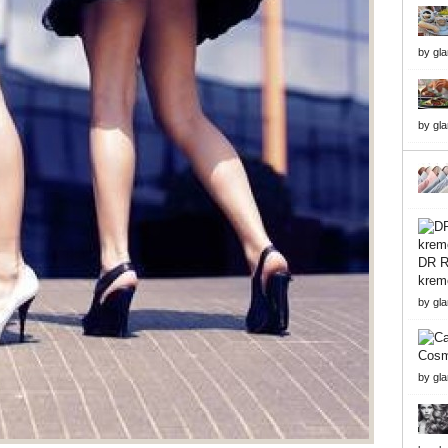
by
gl
by
gl
DR Re
krem
by
gl
Cosme
by
gl