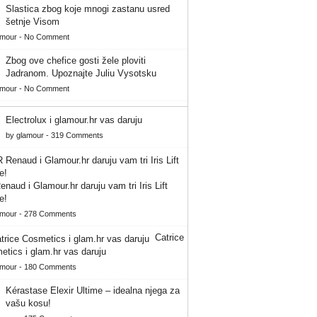
Slastica zbog koje mnogi zastanu usred
šetnje Visom
amour
-
No Comment
Zbog ove chefice gosti žele ploviti
Jadranom. Upoznajte Juliu Vysotsku
amour
-
No Comment
Electrolux i glamour.hr vas daruju
by
glamour
-
319 Comments
naud i Glamour.hr daruju vam tri Iris Lift
e!
amour
-
278 Comments
Catrice
tics i glam.hr vas daruju
amour
-
180 Comments
Kérastase Elexir Ultime – idealna njega za
vašu kosu!