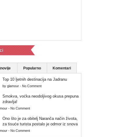
ci
novije
Popularno
Komentari
Top 10 ljetnih destinacija na Jadranu
by
glamour
-
No Comment
Smokva, voćka neodoljivog okusa prepuna
zdravlja!
amour
-
No Comment
Ono što je za obitelj Naranča način života,
za tisuće turista postalo je odmor iz snova
amour
-
No Comment