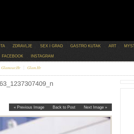
OTA
ZDRAVLJE
SEX I GRAD
GASTRO KUTAK
ART
MYST
FACEBOOK
INSTAGRAM
Glamour.hr
Glam.hr
63_1237307409_n
« Previous Image
Back to Post
Next Image »