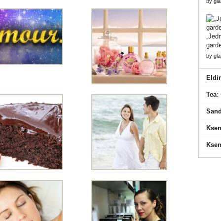
by
gl
„Jedn
gard
by
gl
Eldi
Tea
:
Sand
Ksen
Ksen