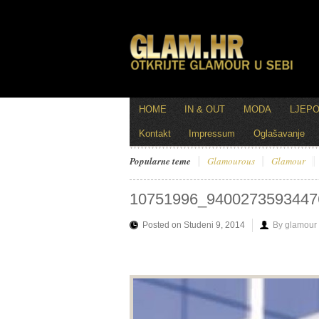
HOME
IN & OUT
MODA
LJEP
Kontakt
Impressum
Oglašavanje
Popularne teme
Glamourous
Glamour
10751996_9400273593447
Posted on Studeni 9, 2014
By glamour