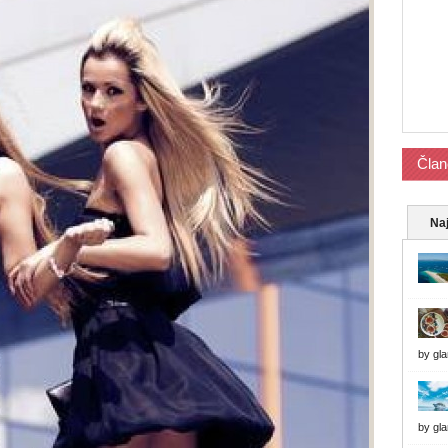
Član
Naj
by
gl
by
gl