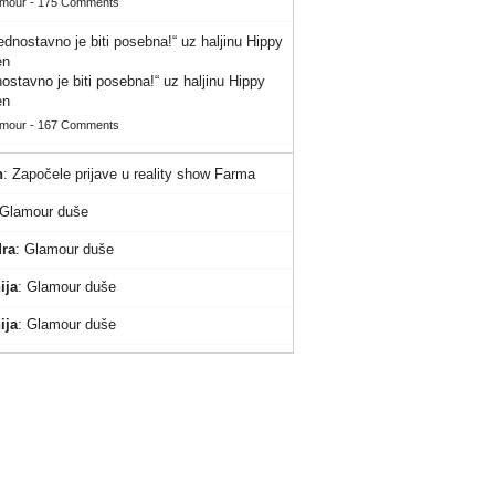
amour
-
175 Comments
ostavno je biti posebna!“ uz haljinu Hippy
en
amour
-
167 Comments
n
:
Započele prijave u reality show Farma
Glamour duše
ra
:
Glamour duše
ija
:
Glamour duše
ija
:
Glamour duše