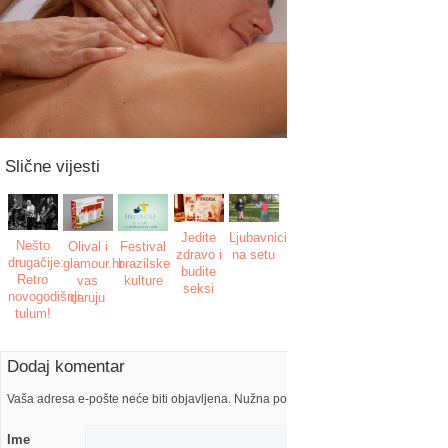
Slične vijesti
Jedite
Ljubavnici
Nešto
Festival
Olival i
zdravo i
na setu
drugačije:
brazilske
glamour.hr
budite
Retro
kulture
vas
seksi
novogodišnji
daruju
tulum!
Dodaj komentar
Vaša adresa e-pošte neće biti objavljena. Nužna polja su označena s
Ime