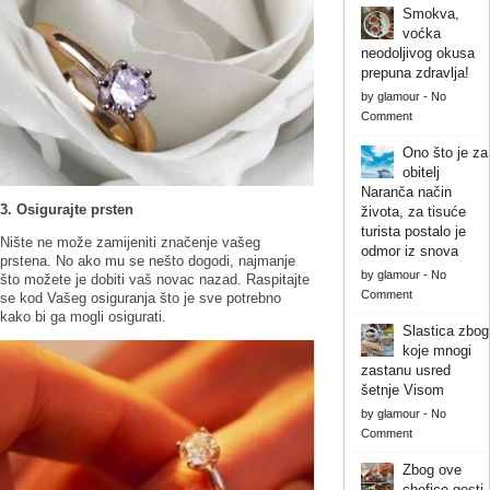
Smokva,
voćka
neodoljivog okusa
prepuna zdravlja!
by
glamour
-
No
Comment
Ono što je za
obitelj
Naranča način
3. Osigurajte prsten
života, za tisuće
turista postalo je
Nište ne može zamijeniti značenje vašeg
odmor iz snova
prstena. No ako mu se nešto dogodi, najmanje
by
glamour
-
No
što možete je dobiti vaš novac nazad. Raspitajte
Comment
se kod Vašeg osiguranja što je sve potrebno
kako bi ga mogli osigurati.
Slastica zbog
koje mnogi
zastanu usred
šetnje Visom
by
glamour
-
No
Comment
Zbog ove
chefice gosti