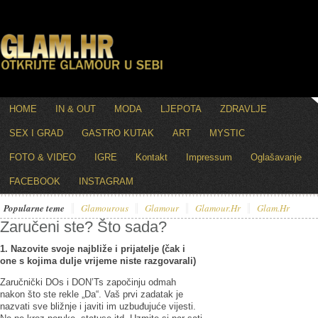
HOME
IN & OUT
MODA
LJEPOTA
ZDRAVLJE
SEX I GRAD
GASTRO KUTAK
ART
MYSTIC
FOTO & VIDEO
IGRE
Kontakt
Impressum
Oglašavanje
FACEBOOK
INSTAGRAM
Popularne teme
Glamourous
Glamour
Glamour.hr
Glam.hr
Zaručeni ste? Što sada?
1. Nazovite svoje najbliže i prijatelje (čak i
one s kojima dulje vrijeme niste razgovarali)
Zaručnički DOs i DON’Ts započinju odmah
nakon što ste rekle „Da“. Vaš prvi zadatak je
nazvati sve bližnje i javiti im uzbuđujuće vijesti.