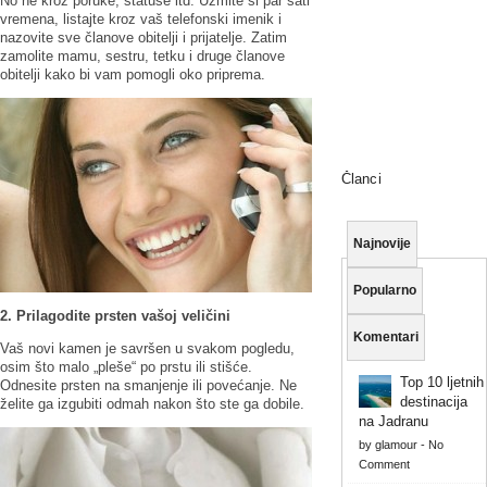
No ne kroz poruke, statuse itd. Uzmite si par sati
vremena, listajte kroz vaš telefonski imenik i
nazovite sve članove obitelji i prijatelje. Zatim
zamolite mamu, sestru, tetku i druge članove
obitelji kako bi vam pomogli oko priprema.
Članci
Najnovije
Popularno
2. Prilagodite prsten vašoj veličini
Komentari
Vaš novi kamen je savršen u svakom pogledu,
osim što malo „pleše“ po prstu ili stišće.
Top 10 ljetnih
Odnesite prsten na smanjenje ili povećanje. Ne
destinacija
želite ga izgubiti odmah nakon što ste ga dobile.
na Jadranu
by
glamour
-
No
Comment