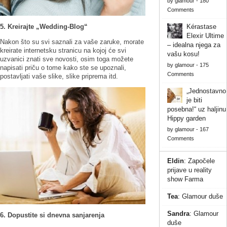
by
glamour
-
180
Comments
5. Kreirajte „Wedding-Blog“
Kérastase
Elexir Ultime
Nakon što su svi saznali za vaše zaruke, morate
– idealna njega za
kreirate internetsku stranicu na kojoj će svi
vašu kosu!
uzvanici znati sve novosti, osim toga možete
by
glamour
-
175
napisati priču o tome kako ste se upoznali,
Comments
postavljati vaše slike, slike priprema itd.
„Jednostavno
je biti
posebna!“ uz haljinu
Hippy garden
by
glamour
-
167
Comments
Eldin
:
Započele
prijave u reality
show Farma
Tea
:
Glamour duše
Sandra
:
Glamour
6. Dopustite si dnevna sanjarenja
duše