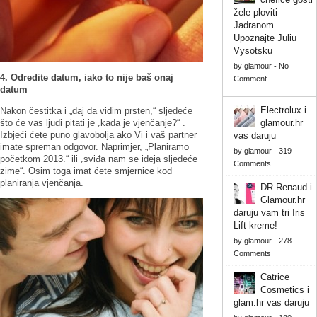
žele ploviti
Jadranom.
Upoznajte Juliu
Vysotsku
by
glamour
-
No
4. Odredite datum, iako to nije baš onaj
Comment
datum
Electrolux i
Nakon čestitka i „daj da vidim prsten,“ sljedeće
što će vas ljudi pitati je „kada je vjenčanje?“ .
glamour.hr
Izbjeći ćete puno glavobolja ako Vi i vaš partner
vas daruju
imate spreman odgovor. Naprimjer, „Planiramo
by
glamour
-
319
početkom 2013.“ ili „sviđa nam se ideja sljedeće
Comments
zime“. Osim toga imat ćete smjernice kod
planiranja vjenčanja.
DR Renaud i
Glamour.hr
daruju vam tri Iris
Lift kreme!
by
glamour
-
278
Comments
Catrice
Cosmetics i
glam.hr vas daruju