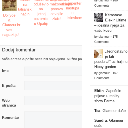
by
glamour
-
180
Carpenter
oduševio
mažoretkinje
na
Comments
nastupa
na
ponovo
talijanski
u
Ljetnoj
osvojile
način
Kérastase
Dollyce
Lisinskom!
pozornici
zlato!
&
Elexir Ultime
u Opatiji
Glamour.hr
– idealna njega za
vas
vašu kosu!
nagrađuju!
by
glamour
-
175
Comments
Dodaj komentar
„Jednostavno
je biti
Vaša adresa e-pošte neće biti objavljena. Nužna polja su označena s
posebna!“ uz haljinu
Hippy garden
Ime
by
glamour
-
167
Comments
E-pošta
Eldin
:
Započele
prijave u reality
Web
show Farma
stranica
Tea
:
Glamour duše
Komentar
Sandra
:
Glamour
duše