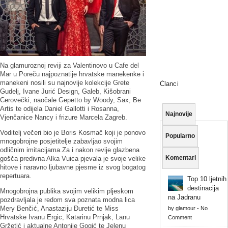
Na glamuroznoj reviji za Valentinovo u Cafe del
Mar u Poreču najpoznatije hrvatske manekenke i
manekeni nosili su najnovije kolekcije Grete
Članci
Gudelj, Ivane Jurić Design, Galeb, Kišobrani
Cerovečki, naočale Gepetto by Woody, Sax, Be
Artis te odijela Daniel Gallotti i Rosanna,
Najnovije
Vjenčanice Nancy i frizure Marcela Zagreb.
Voditelj večeri bio je Boris Kosmač koji je ponovo
Popularno
mnogobrojne posjetitelje zabavljao svojim
odličnim imitacijama.Za i nakon revije glazbena
Komentari
gošča predivna Alka Vuica pjevala je svoje velike
hitove i naravno ljubavne pjesme iz svog bogatog
repertuara.
Top 10 ljetnih
destinacija
Mnogobrojna publika svojim velikim pljeskom
na Jadranu
pozdravljala je redom sva poznata modna lica
Mery Benčić, Anastaziju Đuretić te Miss
by
glamour
-
No
Hrvatske Ivanu Ergic, Katarinu Prnjak, Lanu
Comment
Gržetić i aktualne Antonije Gogić te Jelenu