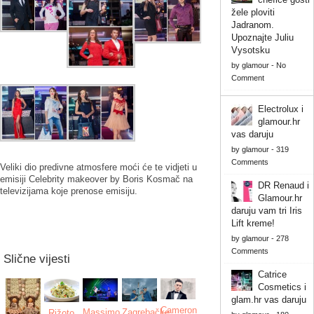
žele ploviti
Jadranom.
Upoznajte Juliu
Vysotsku
by
glamour
-
No
Comment
Electrolux i
glamour.hr
vas daruju
by
glamour
-
319
Comments
Veliki dio predivne atmosfere moći će te vidjeti u
emisiji Celebrity makeover by Boris Kosmač na
DR Renaud i
televizijama koje prenose emisiju.
Glamour.hr
daruju vam tri Iris
Lift kreme!
by
glamour
-
278
Comments
Slične vijesti
Catrice
Cosmetics i
glam.hr vas daruju
Cameron
Massimo
Zagrebačke
Rižoto