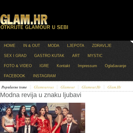
HOME
IN & OUT
MODA
LJEPOTA
ZDRAVLJE
SEX I GRAD
GASTRO KUTAK
ART
MYSTIC
FOTO & VIDEO
IGRE
Kontakt
Impressum
Oglašavanje
FACEBOOK
INSTAGRAM
Popularne teme
Glamourous
Glamour
Glamour.hr
Glam.hr
Modna revija u znaku ljubavi