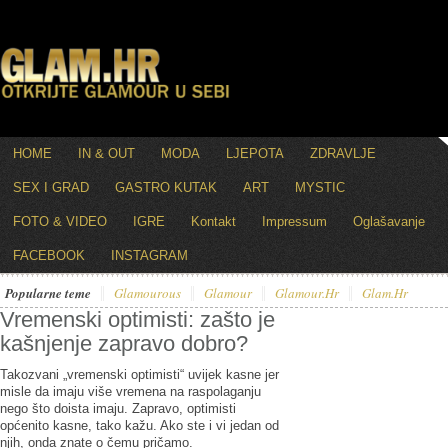
HOME
IN & OUT
MODA
LJEPOTA
ZDRAVLJE
SEX I GRAD
GASTRO KUTAK
ART
MYSTIC
FOTO & VIDEO
IGRE
Kontakt
Impressum
Oglašavanje
FACEBOOK
INSTAGRAM
Popularne teme
Glamourous
Glamour
Glamour.hr
Glam.hr
Vremenski optimisti: zašto je
kašnjenje zapravo dobro?
Takozvani „vremenski optimisti“ uvijek kasne jer
misle da imaju više vremena na raspolaganju
nego što doista imaju. Zapravo, optimisti
općenito kasne, tako kažu. Ako ste i vi jedan od
njih, onda znate o čemu pričamo.