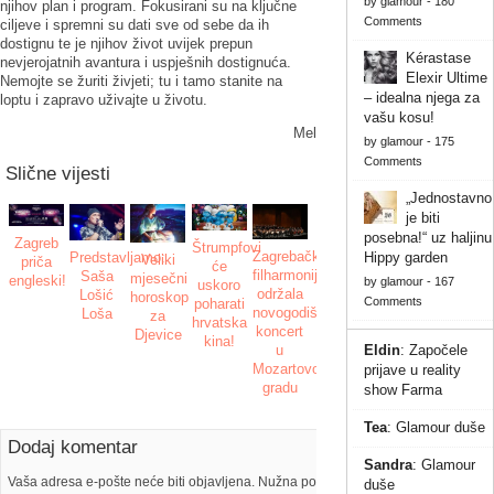
by
glamour
-
180
njihov plan i program. Fokusirani su na ključne
Comments
ciljeve i spremni su dati sve od sebe da ih
dostignu te je njihov život uvijek prepun
Kérastase
nevjerojatnih avantura i uspješnih dostignuća.
Elexir Ultime
Nemojte se žuriti živjeti; tu i tamo stanite na
– idealna njega za
loptu i zapravo uživajte u životu.
vašu kosu!
Mel
by
glamour
-
175
Comments
Slične vijesti
„Jednostavno
je biti
posebna!“ uz haljinu
Zagreb
Štrumpfovi
Zagrebačka
Predstavljamo:
Hippy garden
Veliki
priča
će
filharmonija
Saša
mjesečni
engleski!
by
glamour
-
167
uskoro
održala
Lošić
horoskop
Comments
poharati
novogodišnji
Loša
za
hrvatska
koncert
Djevice
kina!
Eldin
:
Započele
u
Mozartovom
prijave u reality
gradu
show Farma
Tea
:
Glamour duše
Dodaj komentar
Sandra
:
Glamour
Vaša adresa e-pošte neće biti objavljena. Nužna polja su označena s
duše