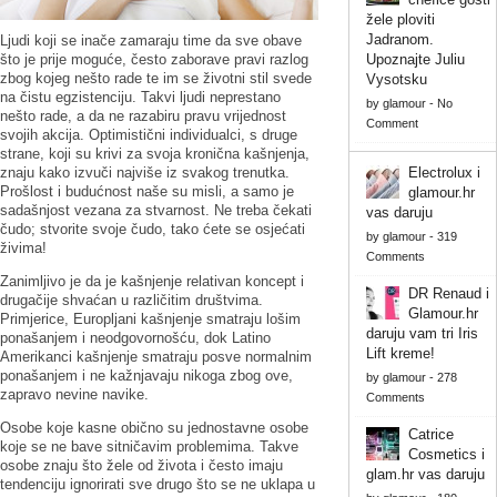
žele ploviti
Jadranom.
Ljudi koji se inače zamaraju time da sve obave
što je prije moguće, često zaborave pravi razlog
Upoznajte Juliu
zbog kojeg nešto rade te im se životni stil svede
Vysotsku
na čistu egzistenciju. Takvi ljudi neprestano
by
glamour
-
No
nešto rade, a da ne razabiru pravu vrijednost
Comment
svojih akcija. Optimistični individualci, s druge
strane, koji su krivi za svoja kronična kašnjenja,
znaju kako izvuči najviše iz svakog trenutka.
Electrolux i
Prošlost i budućnost naše su misli, a samo je
glamour.hr
sadašnjost vezana za stvarnost. Ne treba čekati
vas daruju
čudo; stvorite svoje čudo, tako ćete se osjećati
by
glamour
-
319
živima!
Comments
Zanimljivo je da je kašnjenje relativan koncept i
DR Renaud i
drugačije shvaćan u različitim društvima.
Glamour.hr
Primjerice, Europljani kašnjenje smatraju lošim
daruju vam tri Iris
ponašanjem i neodgovornošću, dok Latino
Lift kreme!
Amerikanci kašnjenje smatraju posve normalnim
ponašanjem i ne kažnjavaju nikoga zbog ove,
by
glamour
-
278
zapravo nevine navike.
Comments
Osobe koje kasne obično su jednostavne osobe
Catrice
koje se ne bave sitničavim problemima. Takve
Cosmetics i
osobe znaju što žele od života i često imaju
glam.hr vas daruju
tendenciju ignorirati sve drugo što se ne uklapa u