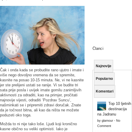
Članci
Najnovije
Čak i onda kada se probudite rano ujutro i imate i
više nego dovoljno vremena da se spremite,
Popularno
kasnite na posao 10-15 minuta. Ne, vi ne kasnite
jer ste prelijeni ustati se ranije. Vi se budite tri
sata prije posla i uvijek imate gomilu zanimljivih
Komentari
aktivnosti za odraditi, kao na primjer, pročitati
najnovije vijesti, odraditi ‘Pozdrav Suncu’,
Top 10 ljetnih
našminkati se i pripremiti zdravi doručak. Znate
destinacija
da je točnost bitna, ali kao da ništa ne možete
na Jadranu
poduzeti oko toga.
by
glamour
-
No
Možda to ni nije tako loše. Ljudi koji kronično
Comment
kasne obično su veliki optimisti. Iako je