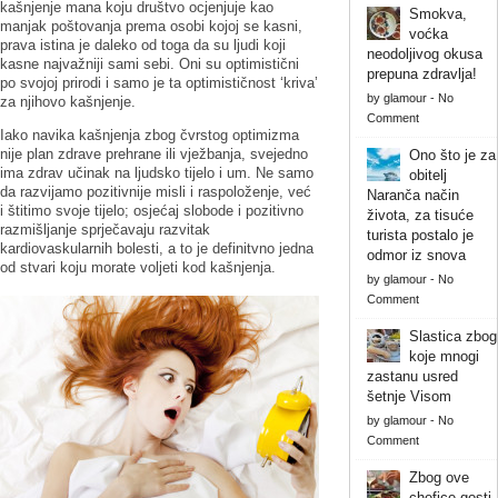
kašnjenje mana koju društvo ocjenjuje kao
Smokva,
manjak poštovanja prema osobi kojoj se kasni,
voćka
prava istina je daleko od toga da su ljudi koji
neodoljivog okusa
kasne najvažniji sami sebi. Oni su optimistični
prepuna zdravlja!
po svojoj prirodi i samo je ta optimističnost ‘kriva’
by
glamour
-
No
za njihovo kašnjenje.
Comment
Iako navika kašnjenja zbog čvrstog optimizma
nije plan zdrave prehrane ili vježbanja, svejedno
Ono što je za
ima zdrav učinak na ljudsko tijelo i um. Ne samo
obitelj
da razvijamo pozitivnije misli i raspoloženje, već
Naranča način
i štitimo svoje tijelo; osjećaj slobode i pozitivno
života, za tisuće
razmišljanje sprječavaju razvitak
turista postalo je
kardiovaskularnih bolesti, a to je definitvno jedna
odmor iz snova
od stvari koju morate voljeti kod kašnjenja.
by
glamour
-
No
Comment
Slastica zbog
koje mnogi
zastanu usred
šetnje Visom
by
glamour
-
No
Comment
Zbog ove
chefice gosti