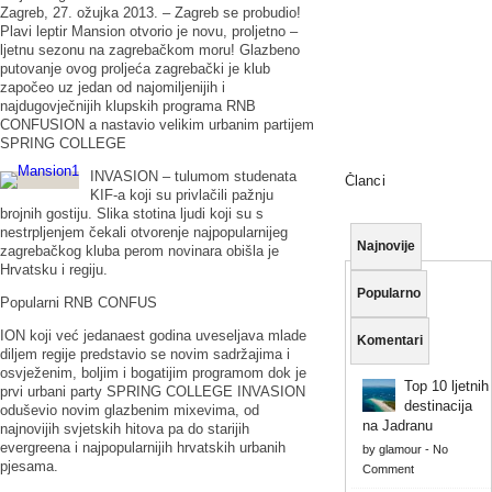
Zagreb, 27. ožujka 2013. – Zagreb se probudio!
Plavi leptir Mansion otvorio je novu, proljetno –
ljetnu sezonu na zagrebačkom moru! Glazbeno
putovanje ovog proljeća zagrebački je klub
započeo uz jedan od najomiljenijih i
najdugovječnijih klupskih programa RNB
CONFUSION a nastavio velikim urbanim partijem
SPRING COLLEGE
INVASION – tulumom studenata
Članci
KIF-a koji su privlačili pažnju
brojnih gostiju. Slika stotina ljudi koji su s
nestrpljenjem čekali otvorenje najpopularnijeg
Najnovije
zagrebačkog kluba perom novinara obišla je
Hrvatsku i regiju.
Popularno
Popularni RNB CONFUS
ION koji već jedanaest godina uveseljava mlade
Komentari
diljem regije predstavio se novim sadržajima i
osvježenim, boljim i bogatijim programom dok je
Top 10 ljetnih
prvi urbani party SPRING COLLEGE INVASION
destinacija
oduševio novim glazbenim mixevima, od
na Jadranu
najnovijih svjetskih hitova pa do starijih
evergreena i najpopularnijih hrvatskih urbanih
by
glamour
-
No
pjesama.
Comment