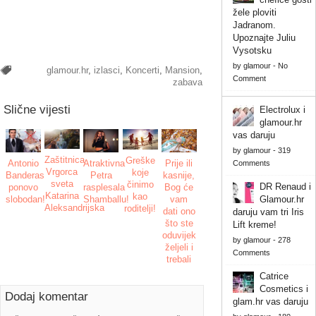
žele ploviti
Jadranom.
Upoznajte Juliu
Vysotsku
by
glamour
-
No
glamour.hr
,
izlasci
,
Koncerti
,
Mansion
,
Comment
zabava
Slične vijesti
Electrolux i
glamour.hr
vas daruju
by
glamour
-
319
Zaštitnica
Greške
Prije ili
Atraktivna
Antonio
Comments
Vrgorca
koje
kasnije,
Petra
Banderas
sveta
činimo
DR Renaud i
Bog će
rasplesala
ponovo
Katarina
kao
vam
Shamballu!
Glamour.hr
slobodan!
Aleksandrijska
roditelji!
dati ono
daruju vam tri Iris
što ste
Lift kreme!
oduvijek
by
glamour
-
278
željeli i
Comments
trebali
Catrice
Cosmetics i
Dodaj komentar
glam.hr vas daruju