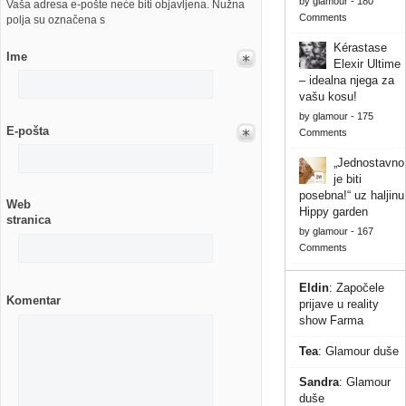
by
glamour
-
180
Vaša adresa e-pošte neće biti objavljena. Nužna
Comments
polja su označena s
Kérastase
Ime
Elexir Ultime
– idealna njega za
vašu kosu!
by
glamour
-
175
E-pošta
Comments
„Jednostavno
je biti
posebna!“ uz haljinu
Web
Hippy garden
stranica
by
glamour
-
167
Comments
Eldin
:
Započele
Komentar
prijave u reality
show Farma
Tea
:
Glamour duše
Sandra
:
Glamour
duše