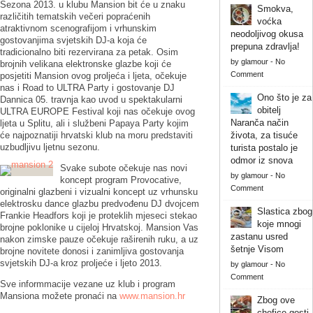
Sezona 2013. u klubu Mansion bit će u znaku
Smokva,
različitih tematskih večeri popraćenih
voćka
atraktivnom scenografijom i vrhunskim
neodoljivog okusa
gostovanjima svjetskih DJ-a koja će
prepuna zdravlja!
tradicionalno biti rezervirana za petak. Osim
by
glamour
-
No
brojnih velikana elektronske glazbe koji će
Comment
posjetiti Mansion ovog proljeća i ljeta, očekuje
nas i Road to ULTRA Party i gostovanje DJ
Ono što je za
Dannica 05. travnja kao uvod u spektakularni
obitelj
ULTRA EUROPE Festival koji nas očekuje ovog
Naranča način
ljeta u Splitu, ali i službeni Papaya Party kojim
će najpoznatiji hrvatski klub na moru predstaviti
života, za tisuće
uzbudljivu ljetnu sezonu.
turista postalo je
odmor iz snova
Svake subote očekuje nas novi
by
glamour
-
No
koncept program Provocative,
Comment
originalni glazbeni i vizualni koncept uz vrhunsku
elektrosku dance glazbu predvođenu DJ dvojcem
Slastica zbog
Frankie Headfors koji je proteklih mjeseci stekao
koje mnogi
brojne poklonike u cijeloj Hrvatskoj. Mansion Vas
zastanu usred
nakon zimske pauze očekuje raširenih ruku, a uz
šetnje Visom
brojne novitete donosi i zanimljiva gostovanja
svjetskih DJ-a kroz proljeće i ljeto 2013.
by
glamour
-
No
Comment
Sve informmacije vezane uz klub i program
Mansiona možete pronaći na
www.mansion.hr
Zbog ove
chefice gosti