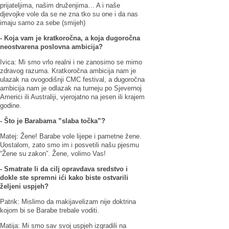
prijateljima, našim druženjima… A i naše
djevojke vole da se ne zna tko su one i da nas
imaju samo za sebe (smijeh)
- Koja vam je kratkoročna, a koja dugoročna
neostvarena poslovna ambicija?
Ivica: Mi smo vrlo realni i ne zanosimo se mimo
zdravog razuma. Kratkoročna ambicija nam je
ulazak na ovogodišnji CMC festival, a dugoročna
ambicija nam je odlazak na turneju po Sjevernoj
Americi ili Australiji, vjerojatno na jesen ili krajem
godine.
- Što je Barabama ”slaba točka”?
Matej: Žene! Barabe vole lijepe i pametne žene.
Uostalom, zato smo im i posvetili našu pjesmu
“Žene su zakon”. Žene, volimo Vas!
- Smatrate li da cilj opravdava sredstvo i
dokle ste spremni ići kako biste ostvarili
željeni uspjeh?
Patrik: Mislimo da makijavelizam nije doktrina
kojom bi se Barabe trebale voditi.
Matija: Mi smo sav svoj uspjeh izgradili na