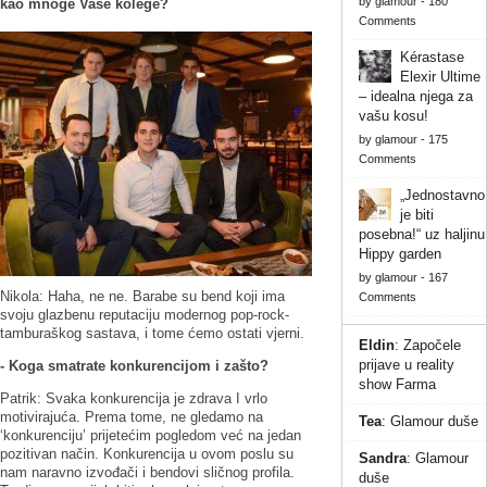
by
glamour
-
180
kao mnoge Vaše kolege?
Comments
Kérastase
Elexir Ultime
– idealna njega za
vašu kosu!
by
glamour
-
175
Comments
„Jednostavno
je biti
posebna!“ uz haljinu
Hippy garden
by
glamour
-
167
Nikola: Haha, ne ne. Barabe su bend koji ima
Comments
svoju glazbenu reputaciju modernog pop-rock-
tamburaškog sastava, i tome ćemo ostati vjerni.
Eldin
:
Započele
prijave u reality
- Koga smatrate konkurencijom i zašto?
show Farma
Patrik: Svaka konkurencija je zdrava I vrlo
motivirajuća. Prema tome, ne gledamo na
Tea
:
Glamour duše
‘konkurenciju’ prijetećim pogledom već na jedan
pozitivan način. Konkurencija u ovom poslu su
Sandra
:
Glamour
nam naravno izvođači i bendovi sličnog profila.
duše