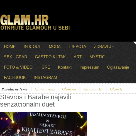
HOME
IN & OUT
MODA
LJEPOTA
ZDRAVLJE
SEX I GRAD
GASTRO KUTAK
ART
MYSTIC
FOTO & VIDEO
IGRE
Kontakt
Impressum
Oglašavanje
FACEBOOK
INSTAGRAM
Popularne teme
Glamourous
Glamour
Glamour.hr
Glam.hr
Stavros i Barabe najavili
senzacionalni duet