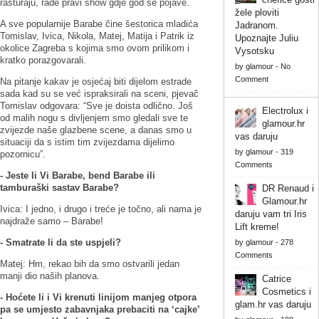
rasturaju, rade pravi show gdje god se pojave.
žele ploviti
A sve popularnije Barabe čine šestorica mladića
Jadranom.
Tomislav, Ivica, Nikola, Matej, Matija i Patrik iz
Upoznajte Juliu
okolice Zagreba s kojima smo ovom prilikom i
Vysotsku
kratko porazgovarali.
by
glamour
-
No
Comment
Na pitanje kakav je osjećaj biti dijelom estrade
sada kad su se već ispraksirali na sceni, pjevač
Tomislav odgovara: “Sve je doista odlično. Još
Electrolux i
od malih nogu s divljenjem smo gledali sve te
glamour.hr
zvijezde naše glazbene scene, a danas smo u
vas daruju
situaciji da s istim tim zvijezdama dijelimo
by
glamour
-
319
pozornicu”.
Comments
- Jeste li Vi Barabe, bend Barabe ili
tamburaški sastav Barabe?
DR Renaud i
Glamour.hr
Ivica: I jedno, i drugo i treće je točno, ali nama je
daruju vam tri Iris
najdraže samo – Barabe!
Lift kreme!
- Smatrate li da ste uspjeli?
by
glamour
-
278
Comments
Matej: Hm, rekao bih da smo ostvarili jedan
manji dio naših planova.
Catrice
Cosmetics i
- Hoćete li i Vi krenuti linijom manjeg otpora
glam.hr vas daruju
pa se umjesto zabavnjaka prebaciti na ‘cajke’