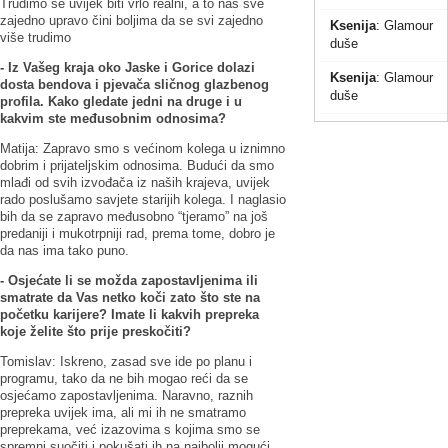
Trudimo se uvijek biti vrlo realni, a to nas sve
zajedno upravo čini boljima da se svi zajedno
Ksenija
:
Glamour
više trudimo
duše
- Iz Vašeg kraja oko Jaske i Gorice dolazi
Ksenija
:
Glamour
dosta bendova i pjevača sličnog glazbenog
duše
profila.
Kako gledate jedni na druge i u
kakvim ste međusobnim odnosima?
Matija: Zapravo smo s većinom kolega u iznimno
dobrim i prijateljskim odnosima. Budući da smo
mlađi od svih izvođača iz naših krajeva, uvijek
rado poslušamo savjete starijih kolega. I naglasio
bih da se zapravo međusobno “tjeramo” na još
predaniji i mukotrpniji rad, prema tome, dobro je
da nas ima tako puno.
- Osjećate li se možda zapostavljenima ili
smatrate da Vas netko koči zato što ste na
početku karijere? Imate li kakvih prepreka
koje želite što prije preskočiti?
Tomislav: Iskreno, zasad sve ide po planu i
programu, tako da ne bih mogao reći da se
osjećamo zapostavljenima. Naravno, raznih
prepreka uvijek ima, ali mi ih ne smatramo
preprekama, već izazovima s kojima smo se
spremni suočiti i pokušati ih na najbolji mogući