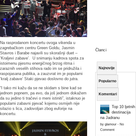
Na rasprodanom koncertu ovoga vikenda u
zagrebačkom centru Green Goldu, Jasmin
Članci
Stavros i Barabe najavili su skorašnji duet –
‘Kraljevi zabave’. U snimanju kadrova spota za
istoimenu pjesmu energičnog brzog ritma i
Najnovije
zaraznih veselih stihova rado im se pridružila i
raspojasana publika, a zauzvrat im je popularni
‘kralj zabave’ Staki pjevao doslovno do jutra.
Popularno
“I tako mi kažu da se ne skidam s bine kad se
jednom popnem, pa evo, da još jednom dokažem
Komentari
da su jedino ti tračevi o meni istiniti”, istaknuo je
popularni zabavni pjevač kojemu osmijeh nije
Top 10 ljetnih
silazio s lica, zadovoljan zbog euforije na
destinacija
koncertu.
na Jadranu
by
glamour
-
No
Comment