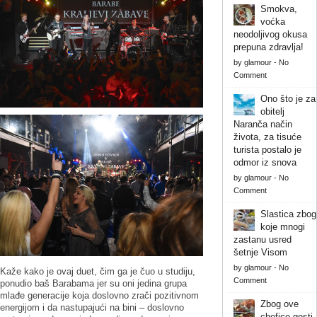
Smokva,
voćka
neodoljivog okusa
prepuna zdravlja!
by
glamour
-
No
Comment
Ono što je za
obitelj
Naranča način
života, za tisuće
turista postalo je
odmor iz snova
by
glamour
-
No
Comment
Slastica zbog
koje mnogi
zastanu usred
šetnje Visom
by
glamour
-
No
Kaže kako je ovaj duet, čim ga je čuo u studiju,
Comment
ponudio baš Barabama jer su oni jedina grupa
mlađe generacije koja doslovno zrači pozitivnom
Zbog ove
energijom i da nastupajući na bini – doslovno
chefice gosti