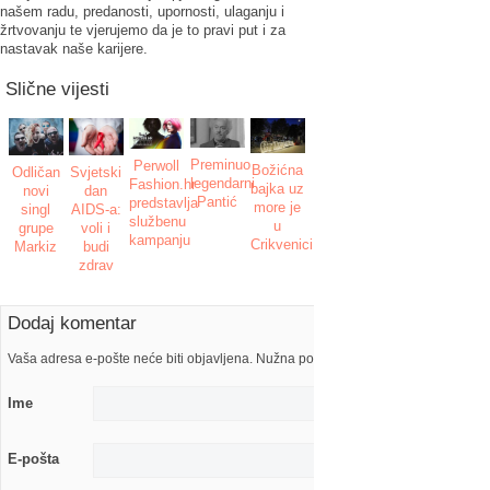
našem radu, predanosti, upornosti, ulaganju i
žrtvovanju te vjerujemo da je to pravi put i za
nastavak naše karijere.
Slične vijesti
Preminuo
Perwoll
Božićna
Odličan
Svjetski
legendarni
Fashion.hr
bajka uz
novi
dan
Pantić
predstavlja
more je
singl
AIDS-a:
službenu
u
grupe
voli i
kampanju
Crikvenici
Markiz
budi
zdrav
Dodaj komentar
Vaša adresa e-pošte neće biti objavljena. Nužna polja su označena s
Ime
E-pošta