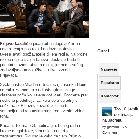
Prljavo kazalište
jedan od najdugovječnijih i
najomiljenijih pop-rock bandova nastavlja
Članci
uveseljavati obožavatelje diljem regije. Na brojne
molbe i upite svojih fanova, dečki se trude biti
prisutni u svim kutcima regije, jer nema većeg
Najnovije
zadovoljstva nego uživati u live izvedbi
Prljavaca.
Popularno
Svaki nastup Mladena Bodaleca, Jasenka Houre
od milja zvanog Jajo i društva,dojmljiva je
glazbena priča koju treba doživjeti. Koncerte prati
Komentari
i odlična produkcija, za koju se u suradnji s
dečkima iz Prljavog kazalište, brine tim
Top 10 ljetnih
sastavljen od vrhunskih majstora svjetla, videa i
destinacija
tona.
na Jadranu
Kada uz to imate 30 godina glazbenog rada i
by
glamour
-
No
brojne megahitove, vrhunski koncert je
Comment
zagarantiran. Sigurno je kako će vam Prljavo