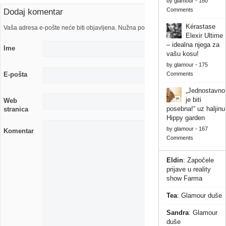
by
glamour
-
180
Comments
Dodaj komentar
Kérastase
Vaša adresa e-pošte neće biti objavljena. Nužna polja su označena s
Elexir Ultime
– idealna njega za
Ime
vašu kosu!
by
glamour
-
175
Comments
E-pošta
„Jednostavno
je biti
Web
posebna!“ uz haljinu
stranica
Hippy garden
by
glamour
-
167
Komentar
Comments
Eldin
:
Započele
prijave u reality
show Farma
Tea
:
Glamour duše
Sandra
:
Glamour
duše