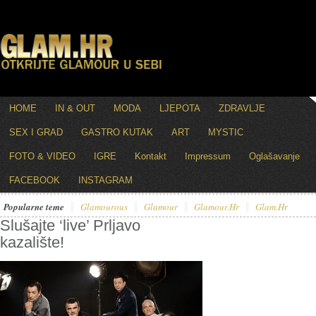
HOME
IN & OUT
MODA
LJEPOTA
ZDRAVLJE
SEX I GRAD
GASTRO KUTAK
ART
MYSTIC
FOTO & VIDEO
IGRE
Kontakt
Impressum
Oglašavanje
FACEBOOK
INSTAGRAM
Popularne teme
Glamourous
Glamour
Glamour.hr
Glam.hr
Slušajte ‘live’ Prljavo
kazalište!