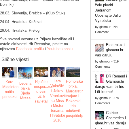
Bonifiki)
žele ploviti
Jadranom.
28.03. Slovenija, Brežice – (Klub Štuk)
Upoznajte Juliu
Vysotsku
24.04. Hrvatska, Križevci
by
glamour
-
No
29.04. Hrvatska, Prelog
Comment
Sve novosti vezane uz Prljavo kazalište ali i
ostale aktivnosti Hit Recordsa, pratite na
Electrolux i
njihovom
Facebook profilu
i
Youtube kanalu
…
glamour.hr
vas daruju
Slične vijesti
by
glamour
-
319
Comments
DR Renaud i
Lara
Pomorska
Glamour.hr
Riješite
Kate
Ledena
Vukušić
bitka,
nesporazum
daruju vam tri Iris
Middleton
bajka
i Jakov
Margaretin
u vezi
Lift kreme!
rodila
Djeda
Vranković
sajam i
uz 6
princezu!
Mraza
by
glamour
-
278
su Miss
Bakarski
savjeta!
Comments
i Mister
trio
turizma
oduševili
Catrice
Hrvatske
posjetitelje!
Cosmetics i
2016
glam.hr vas daruju