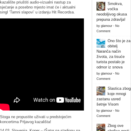
kazalište priuštiti audio-vizualni nastup za
Smokva,
sjećanje a posebno mjesto imat će i aktualni
voćka
singl ‘Tamni slapovi’ u izdanju Hit Recordsa.
neodoljivog okusa
prepuna zdravlja!
by
glamour
-
No
Comment
Ono što je za
obitelj
Naranča način
života, za tisuće
turista postalo je
odmor iz snova
by
glamour
-
No
Comment
Slastica zbog
koje mnogi
zastanu usred
šetnje Visom
by
glamour
-
No
Comment
Stoga ne propustite uživati u predstojećim
koncertima Prljavog kazališta!
Zbog ove
14.03. Slovenija, Koper – (Šator na stadionu na
chefice gosti