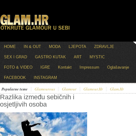
HOME
IN & OUT
MODA
LJEPOTA
ZDRAVLJE
SEX I GRAD
GASTRO KUTAK
ART
MYSTIC
FOTO & VIDEO
IGRE
Kontakt
Impressum
Oglašavanje
FACEBOOK
INSTAGRAM
Popularne teme
Glamourous
Glamour
Glamour.hr
Glam.hr
Razlika između sebičnih i
osjetljivih osoba