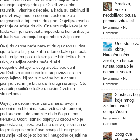
Smokva,
razumije osjećaje drugih. Osjetljive osobe
voćka
razumiju i vlastite osjećaje, a kada su zabrinuti ili
neodoljivog okusa
proživljavaju nešto osobno, često ne žele
razgovarati o toj temi s drugima. Osjetljiva osoba
prepuna zdravlja!
poštuje osjećaje drugih. Ona razumije kako je to
by
glamour
-
No
kada vam je nametnuta nepotrebna komunikacija
Comment
ili kada vas zatrpaju bespotrebnim žaljenjem.
Ono što je za
Ovaj tip osobe neće nazvati drugu osobu u dva
obitelj
ujutro kako bi joj se žalila o tome kako je morala
Naranča način
raditi dulje na poslu i kako joj je bilo teško. Isto
života, za tisuće
tako, osjetljiva osoba neće dijeliti
turista postalo je
neugodne detalje iz svog života, već će ih
odmor iz snova
zadržati za sebe i one koji su povezani s tim
događajima. Njima nije važno biti u centru
by
glamour
-
No
pažnje, već im je bitno da ih drugi razumiju. Što
Comment
zna biti poprilično teško u nekim životnim
situacijama.
Slastica zbog
koje mnogi
Osjetljiva osoba neće vas zamarati svojim
zastanu usred
osobnim problemima kada vidi da ste umorni,
šetnje Visom
pod stresom i da vam nije ni do čega u tom
by
glamour
-
No
trenutku. Uočiti istinski osjetljivu osobu vrlo je
Comment
jednostavno, takva osoba je ranjiva, iskrena i iz
tog razloga ne pokušava povrijediti druge jer
Zbog ove
razumije koliko je to bolno i neugodno osjetiti na
chefice gosti