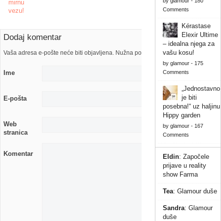
by
glamour
-
180
mirnu
Comments
vezu!
Kérastase
Elexir Ultime
Dodaj komentar
– idealna njega za
vašu kosu!
Vaša adresa e-pošte neće biti objavljena. Nužna polja su označena s
by
glamour
-
175
Comments
Ime
„Jednostavno
je biti
E-pošta
posebna!“ uz haljinu
Hippy garden
Web
by
glamour
-
167
stranica
Comments
Komentar
Eldin
:
Započele
prijave u reality
show Farma
Tea
:
Glamour duše
Sandra
:
Glamour
duše