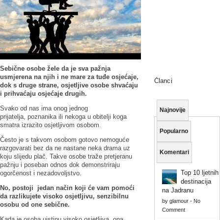
Sebične osobe žele da je sva pažnja
usmjerena na njih i ne mare za tuđe osjećaje,
Članci
dok s druge strane, osjetljive osobe shvaćaju
i prihvaćaju osjećaje drugih.
Svako od nas ima onog jednog
Najnovije
prijatelja, poznanika ili nekoga u obitelji koga
smatra izrazito osjetljivom osobom.
Popularno
Često je s takvom osobom gotovo nemoguće
razgovarati bez da ne nastane neka drama uz
Komentari
koju slijedu plač. Takve osobe traže pretjeranu
pažnju i poseban odnos dok demonstriraju
Top 10 ljetnih
ogorčenost i nezadovoljstvo.
destinacija
No, postoji jedan način koji će vam pomoći
na Jadranu
da razlikujete visoko osjetljivu, senzibilnu
by
glamour
-
No
osobu od one sebične.
Comment
Kada je osoba uistinu visoko osjetljiva, ona