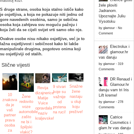
vlastitoj koži.
žele ploviti
S druge strane, osoba koja stalno ističe kako
Jadranom.
je osjetljiva, a koja ne pokazuje niti jednu od
Upoznajte Juliu
gore navedenih osobina, samo je sebična
Vysotsku
osoba koja zahtjeva svu moguću pažnju i
by
glamour
-
No
koja želi da se cijeli svijet vrti samo oko nje.
Comment
Ovakve osobe nisu nikako osjetljive, već je to
lažna osjetljivost i sebičnost kako bi lakše
Electrolux i
manipulirale drugima, pogotovo onima koji
glamour.hr
su osjetljiviji od stalih.
vas daruju
by
glamour
-
319
Slične vijesti
Comments
DR Renaud i
Glamour.hr
Snažne
9 stvari
Revija
daruju vam tri Iris
žene
koje su
dizajnerice
10
Lift kreme!
nastaju
Žene
važnije
Matije
znakova
u oluji
redovito
od
by
glamour
-
278
Vuice
da je
koju
voze
prstena
Comments
opravdala
vaš
prežive!
automobile,
na ruci!
naziv
partner
zašto
Catrice
kraljevske!
prava
ne bi i
Cosmetics i
osoba
špiljski
glam.hr vas daruju
za
vlakić?