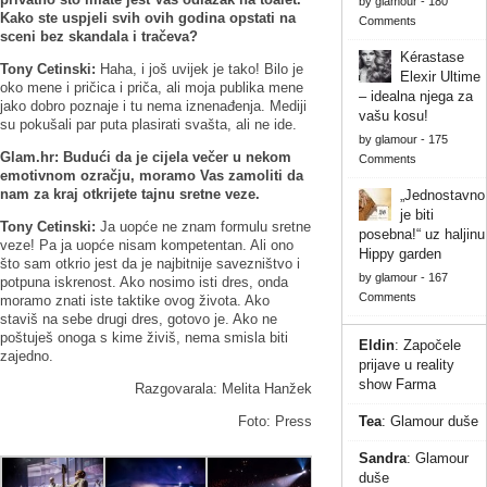
by
glamour
-
180
Kako ste uspjeli svih ovih godina opstati na
Comments
sceni bez skandala i tračeva?
Kérastase
Tony Cetinski:
Haha, i još uvijek je tako! Bilo je
Elexir Ultime
oko mene i pričica i priča, ali moja publika mene
– idealna njega za
jako dobro poznaje i tu nema iznenađenja. Mediji
vašu kosu!
su pokušali par puta plasirati svašta, ali ne ide.
by
glamour
-
175
Glam.hr: Budući da je cijela večer u nekom
Comments
emotivnom ozračju, moramo Vas zamoliti da
nam za kraj otkrijete tajnu sretne veze.
„Jednostavno
je biti
Tony Cetinski:
Ja uopće ne znam formulu sretne
posebna!“ uz haljinu
veze! Pa ja uopće nisam kompetentan. Ali ono
Hippy garden
što sam otkrio jest da je najbitnije savezništvo i
by
glamour
-
167
potpuna iskrenost. Ako nosimo isti dres, onda
Comments
moramo znati iste taktike ovog života. Ako
staviš na sebe drugi dres, gotovo je. Ako ne
poštuješ onoga s kime živiš, nema smisla biti
Eldin
:
Započele
zajedno.
prijave u reality
show Farma
Razgovarala: Melita Hanžek
Foto: Press
Tea
:
Glamour duše
Sandra
:
Glamour
duše