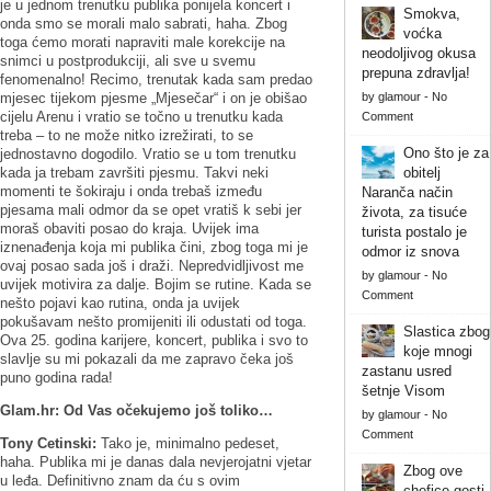
je u jednom trenutku publika ponijela koncert i
Smokva,
onda smo se morali malo sabrati, haha. Zbog
voćka
toga ćemo morati napraviti male korekcije na
neodoljivog okusa
snimci u postprodukciji, ali sve u svemu
prepuna zdravlja!
fenomenalno! Recimo, trenutak kada sam predao
mjesec tijekom pjesme „Mjesečar“ i on je obišao
by
glamour
-
No
cijelu Arenu i vratio se točno u trenutku kada
Comment
treba – to ne može nitko izrežirati, to se
Ono što je za
jednostavno dogodilo. Vratio se u tom trenutku
kada ja trebam završiti pjesmu. Takvi neki
obitelj
momenti te šokiraju i onda trebaš između
Naranča način
pjesama mali odmor da se opet vratiš k sebi jer
života, za tisuće
moraš obaviti posao do kraja. Uvijek ima
turista postalo je
iznenađenja koja mi publika čini, zbog toga mi je
odmor iz snova
ovaj posao sada još i draži. Nepredvidljivost me
by
glamour
-
No
uvijek motivira za dalje. Bojim se rutine. Kada se
Comment
nešto pojavi kao rutina, onda ja uvijek
pokušavam nešto promijeniti ili odustati od toga.
Slastica zbog
Ova 25. godina karijere, koncert, publika i svo to
koje mnogi
slavlje su mi pokazali da me zapravo čeka još
zastanu usred
puno godina rada!
šetnje Visom
Glam.hr: Od Vas očekujemo još toliko…
by
glamour
-
No
Comment
Tony Cetinski:
Tako je, minimalno pedeset,
haha. Publika mi je danas dala nevjerojatni vjetar
Zbog ove
u leđa. Definitivno znam da ću s ovim
chefice gosti