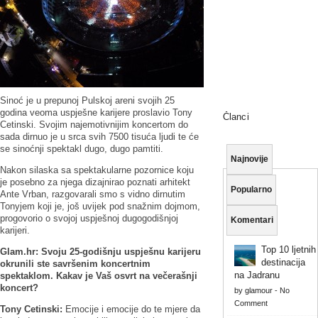
Sinoć je u prepunoj Pulskoj areni svojih 25
godina veoma uspješne karijere proslavio Tony
Članci
Cetinski. Svojim najemotivnijim koncertom do
sada dirnuo je u srca svih 7500 tisuća ljudi te će
se sinoćnji spektakl dugo, dugo pamtiti.
Najnovije
Nakon silaska sa spektakularne pozornice koju
je posebno za njega dizajnirao poznati arhitekt
Popularno
Ante Vrban, razgovarali smo s vidno dirnutim
Tonyjem koji je, još uvijek pod snažnim dojmom,
progovorio o svojoj uspješnoj dugogodišnjoj
Komentari
karijeri.
Top 10 ljetnih
Glam.hr: Svoju 25-godišnju uspješnu karijeru
destinacija
okrunili ste savršenim koncertnim
na Jadranu
spektaklom. Kakav je Vaš osvrt na večerašnji
koncert?
by
glamour
-
No
Comment
Tony Cetinski:
Emocije i emocije do te mjere da