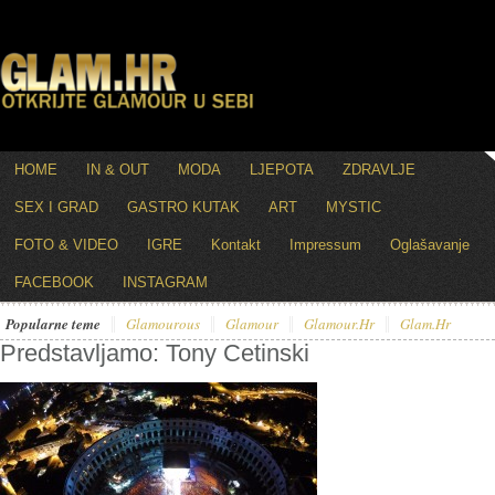
HOME
IN & OUT
MODA
LJEPOTA
ZDRAVLJE
SEX I GRAD
GASTRO KUTAK
ART
MYSTIC
FOTO & VIDEO
IGRE
Kontakt
Impressum
Oglašavanje
FACEBOOK
INSTAGRAM
Popularne teme
Glamourous
Glamour
Glamour.hr
Glam.hr
Predstavljamo: Tony Cetinski