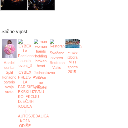
Slične vijesti
Finale
Svečano
izbora
otvoren
Miss
Mardell
Restoran
sporta
centar
Vallis
2015.
Split
CYBEX
Jednostavno
konačno
PREDSTAVIO
mu se
otvorio
LA
ne
svoja
PARISIENNE,
sviđate!
vrata
EKSKLUZIVNU
KOLEKCIJU
DJEČJIH
KOLICA
I
AUTOSJEDALICA
KOJA
ODIŠE