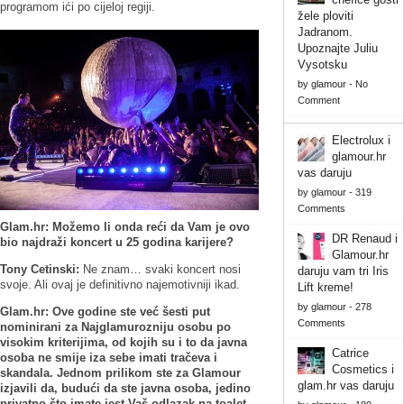
programom ići po cijeloj regiji.
žele ploviti
Jadranom.
Upoznajte Juliu
Vysotsku
by
glamour
-
No
Comment
Electrolux i
glamour.hr
vas daruju
by
glamour
-
319
Comments
Glam.hr: Možemo li onda reći da Vam je ovo
DR Renaud i
bio najdraži koncert u 25 godina karijere?
Glamour.hr
Tony Cetinski:
Ne znam… svaki koncert nosi
daruju vam tri Iris
svoje. Ali ovaj je definitivno najemotivniji ikad.
Lift kreme!
by
glamour
-
278
Glam.hr: Ove godine ste već šesti put
Comments
nominirani za Najglamurozniju osobu po
visokim kriterijima, od kojih su i to da javna
Catrice
osoba ne smije iza sebe imati tračeva i
Cosmetics i
skandala. Jednom prilikom ste za Glamour
glam.hr vas daruju
izjavili da, budući da ste javna osoba, jedino
privatno što imate jest Vaš odlazak na toalet.