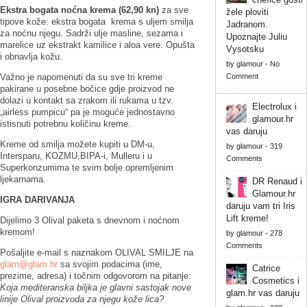
Ekstra bogata noćna krema (62,90 kn)
za sve
žele ploviti
tipove kože: ekstra bogata krema s uljem smilja
Jadranom.
za noćnu njegu. Sadrži ulje masline, sezama i
Upoznajte Juliu
marelice uz ekstrakt kamilice i aloa vere. Opušta
Vysotsku
i obnavlja kožu.
by
glamour
-
No
Važno je napomenuti da su sve tri kreme
Comment
pakirane u posebne bočice gdje proizvod ne
dolazi u kontakt sa zrakom ili rukama u tzv.
Electrolux i
„airless pumpicu“ pa je moguće jednostavno
glamour.hr
istisnuti potrebnu količinu kreme.
vas daruju
Kreme od smilja možete kupiti u DM-u,
by
glamour
-
319
Intersparu, KOZMU,BIPA-i, Mulleru i u
Comments
Superkonzumima te svim bolje opremljenim
ljekarnama.
DR Renaud i
Glamour.hr
IGRA DARIVANJA
daruju vam tri Iris
Lift kreme!
Dijelimo 3 Olival paketa s dnevnom i noćnom
kremom!
by
glamour
-
278
Comments
Pošaljite e-mail s naznakom OLIVAL SMILJE na
glam@glam.hr
sa svojim podacima (ime,
Catrice
prezime, adresa) i točnim odgovorom na pitanje:
Cosmetics i
Koja mediteranska biljka je glavni sastojak nove
glam.hr vas daruju
linije Olival proizvoda za njegu kože lica?