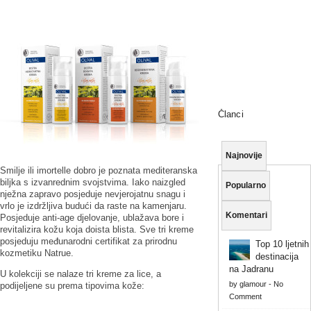
Članci
Najnovije
Smilje ili imortelle dobro je poznata mediteranska
biljka s izvanrednim svojstvima. Iako naizgled
Popularno
nježna zapravo posjeduje nevjerojatnu snagu i
vrlo je izdržljiva budući da raste na kamenjaru.
Komentari
Posjeduje anti-age djelovanje, ublažava bore i
revitalizira kožu koja doista blista. Sve tri kreme
posjeduju međunarodni certifikat za prirodnu
Top 10 ljetnih
kozmetiku Natrue.
destinacija
na Jadranu
U kolekciji se nalaze tri kreme za lice, a
by
glamour
-
No
podijeljene su prema tipovima kože:
Comment