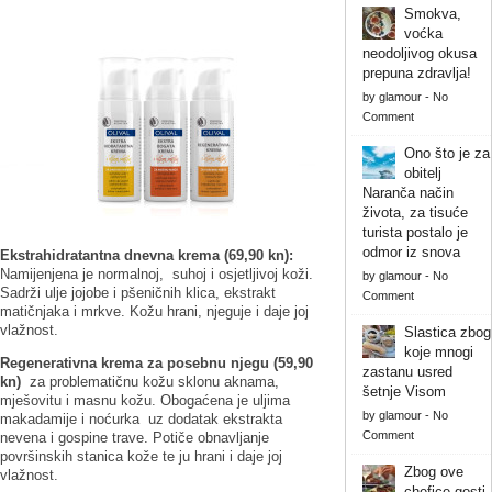
Smokva,
voćka
neodoljivog okusa
prepuna zdravlja!
by
glamour
-
No
Comment
Ono što je za
obitelj
Naranča način
života, za tisuće
turista postalo je
odmor iz snova
Ekstrahidratantna dnevna krema (69,90 kn):
Namijenjena je normalnoj, suhoj i osjetljivoj koži.
by
glamour
-
No
Sadrži ulje jojobe i pšeničnih klica, ekstrakt
Comment
matičnjaka i mrkve. Kožu hrani, njeguje i daje joj
vlažnost.
Slastica zbog
koje mnogi
Regenerativna krema za posebnu njegu (59,90
zastanu usred
kn)
za problematičnu kožu sklonu aknama,
šetnje Visom
mješovitu i masnu kožu. Obogaćena je uljima
by
glamour
-
No
makadamije i noćurka uz dodatak ekstrakta
Comment
nevena i gospine trave. Potiče obnavljanje
površinskih stanica kože te ju hrani i daje joj
Zbog ove
vlažnost.
chefice gosti