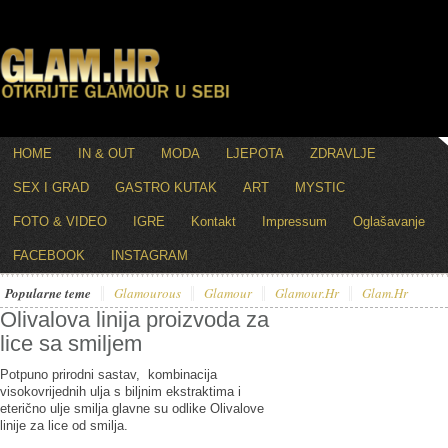
HOME
IN & OUT
MODA
LJEPOTA
ZDRAVLJE
SEX I GRAD
GASTRO KUTAK
ART
MYSTIC
FOTO & VIDEO
IGRE
Kontakt
Impressum
Oglašavanje
FACEBOOK
INSTAGRAM
Popularne teme
Glamourous
Glamour
Glamour.hr
Glam.hr
Olivalova linija proizvoda za
lice sa smiljem
Potpuno prirodni sastav, kombinacija
visokovrijednih ulja s biljnim ekstraktima i
eterično ulje smilja glavne su odlike Olivalove
linije za lice od smilja.