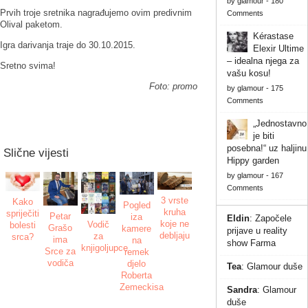
by
glamour
-
180
Prvih troje sretnika nagrađujemo ovim predivnim
Comments
Olival paketom.
Kérastase
Igra darivanja traje do 30.10.2015.
Elexir Ultime
– idealna njega za
Sretno svima!
vašu kosu!
Foto: promo
by
glamour
-
175
Comments
„Jednostavno
je biti
posebna!“ uz haljinu
Slične vijesti
Hippy garden
by
glamour
-
167
Comments
3 vrste
Kako
Pogled
kruha
spriječiti
Petar
iza
Eldin
:
Započele
koje ne
Vodič
bolesti
Grašo
kamere
prijave u reality
debljaju
za
srca?
ima
na
show Farma
knjigoljupce
Srce za
remek
vodiča
djelo
Tea
:
Glamour duše
Roberta
Zemeckisa
Sandra
:
Glamour
duše